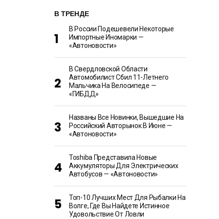
В ТРЕНДЕ
В России Подешевели Некоторые
Импортные Иномарки —
«Автоновости»
В Свердловской Области
Автомобилист Сбил 11-Летнего
Мальчика На Велосипеде —
«ГИБДД»
Названы Все Новинки, Вышедшие На
Российский Авторынок В Июне —
«Автоновости»
Toshiba Представила Новые
Аккумуляторы Для Электрических
Автобусов — «Автоновости»
Топ-10 Лучших Мест Для Рыбалки На
Волге, Где Вы Найдете Истинное
Удовольствие От Ловли