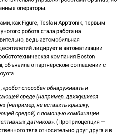
лённые операторы.
ми, как Figure, Tesla и Apptronik, первым
ногого робота стала работа на
вительно, ведь автомобильная
есятилетий лидирует в автоматизации
робототехническая компания Boston
, объявила о партнёрском соглашении с
oyota.
,
«робот способен обнаруживать и
ужающей среде (например, движущиеся
ях (например, не вставить крышку,
жающей средой) с помощью комбинации
цептивных датчиков»
. (Проприоцепция —
венного тела относительно друг друга и в