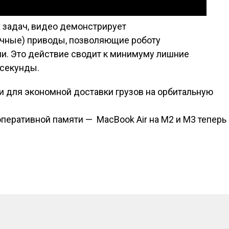
задач, видео демонстрирует
чные) приводы, позволяющие роботу
ии. Это действие сводит к минимуму лишние
 секунды.
и для экономной доставки грузов на орбитальную
исям
 оперативной памяти — MacBook Air на M2 и M3 теперь