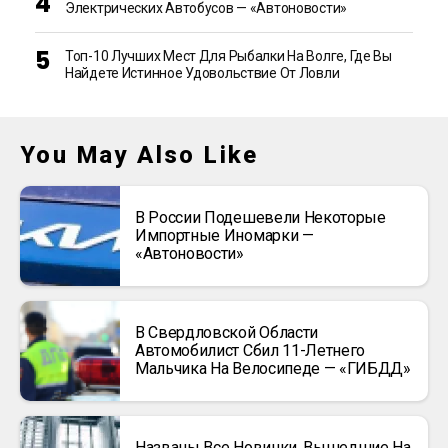
Электрических Автобусов — «Автоновости»
Топ-10 Лучших Мест Для Рыбалки На Волге, Где Вы
Найдете Истинное Удовольствие От Ловли
You May Also Like
В России Подешевели Некоторые
Импортные Иномарки —
«Автоновости»
В Свердловской Области
Автомобилист Сбил 11-Летнего
Мальчика На Велосипеде — «ГИБДД»
Названы Все Новинки, Вышедшие На