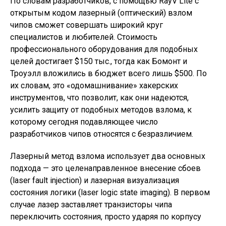
По словам разработчиков, с помощью RayV Lite с
открытым кодом лазерный (оптический) взлом
чипов сможет совершать широкий круг
специалистов и любителей. Стоимость
профессионального оборудования для подобных
целей достигает $150 тыс., тогда как Бомонт и
Троуэлл вложились в бюджет всего лишь $500. По
их словам, это «одомашнивание» хакерских
инструментов, что позволит, как они надеются,
усилить защиту от подобных методов взлома, к
которому сегодня подавляющее число
разработчиков чипов относятся с безразличием.
Лазерный метод взлома использует два основных
подхода — это целенаправленное внесение сбоев
(laser fault injection) и лазерная визуализация
состояния логики (laser logic state imaging). В первом
случае лазер заставляет транзисторы чипа
переключить состояния, просто ударяя по корпусу