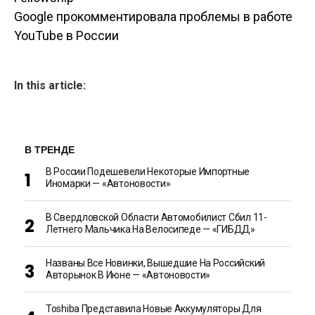
записям
Google прокомментировала проблемы в работе
YouTube в России
In this article:
В ТРЕНДЕ
В России Подешевели Некоторые Импортные
Иномарки — «Автоновости»
В Свердловской Области Автомобилист Сбил 11-
Летнего Мальчика На Велосипеде — «ГИБДД»
Названы Все Новинки, Вышедшие На Российский
Авторынок В Июне — «Автоновости»
Toshiba Представила Новые Аккумуляторы Для