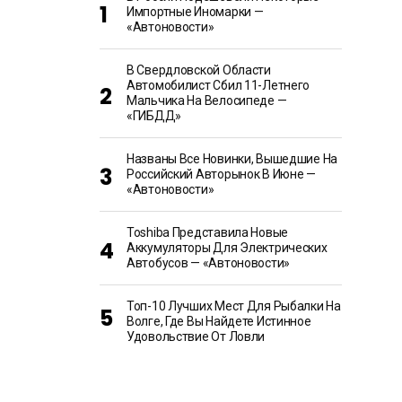
Импортные Иномарки —
«Автоновости»
В Свердловской Области
Автомобилист Сбил 11-Летнего
Мальчика На Велосипеде —
«ГИБДД»
Названы Все Новинки, Вышедшие На
Российский Авторынок В Июне —
«Автоновости»
Toshiba Представила Новые
Аккумуляторы Для Электрических
Автобусов — «Автоновости»
Топ-10 Лучших Мест Для Рыбалки На
Волге, Где Вы Найдете Истинное
Удовольствие От Ловли