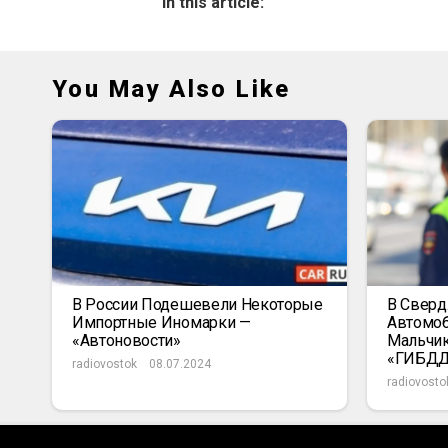
In this article:
You May Also Like
В России Подешевели Некоторые
В Сверд
Импортные Иномарки —
Автомоб
«Автоновости»
Мальчик
«ГИБД
radiovostok
08.07.2024
radiovosto