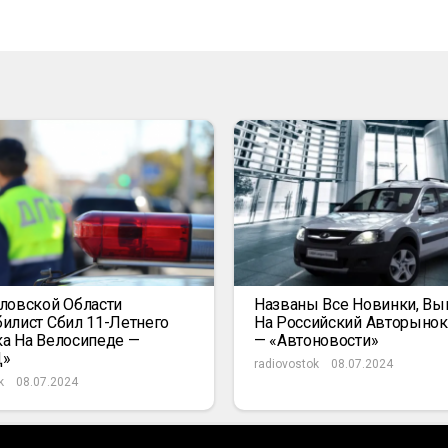
ловской Области
Названы Все Новинки, В
илист Сбил 11-Летнего
На Российский Авторыно
а На Велосипеде —
— «Автоновости»
Д»
radiovostok
08.07.2024
k
08.07.2024