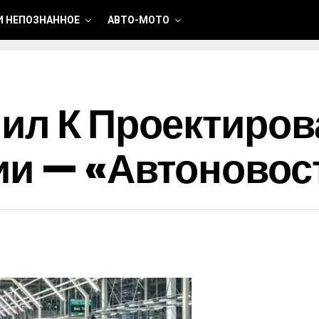
И НЕПОЗНАННОЕ
АВТО-МОТО
ил К Проектиро
ии — «Автоновос