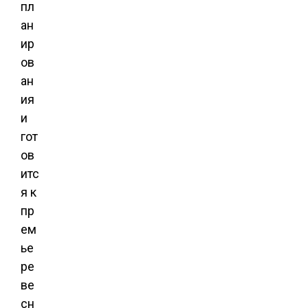
пл
ан
ир
ов
ан
ия
и
гот
ов
итс
я к
пр
ем
ье
ре
ве
сн