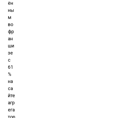
ён
ны
м
во
фр
ан
ши
зе
с
61
%
на
са
йте
агр
ега
тор