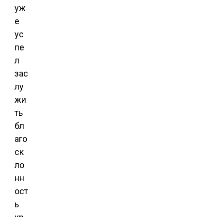
уж
е
ус
пе
л
зас
лу
жи
ть
бл
аго
ск
ло
нн
ост
ь