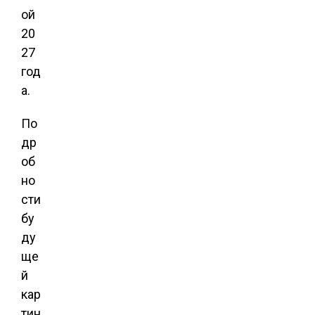
ой
20
27
год
а.
По
др
об
но
сти
бу
ду
ще
й
кар
тин