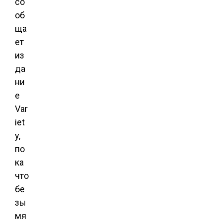
со
об
ща
ет
из
да
ни
е
Var
iet
y,
по
ка
что
бе
зы
мя