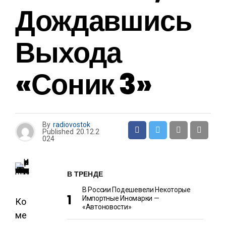
Дождавшись
Выхода
«Соник 3»
By
radiovostok
Published
20.12.2
024
В ТРЕНДЕ
В России Подешевели Некоторые
Импортные Иномарки —
Ко
«Автоновости»
ме