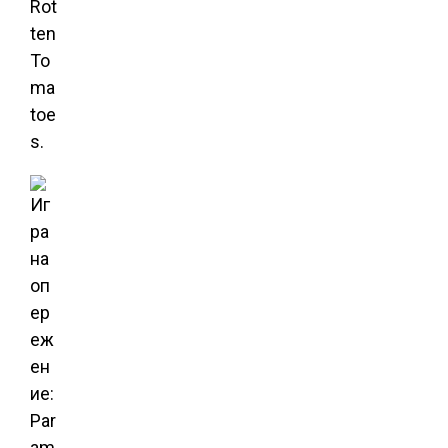
Rot
ten
To
ma
toe
s.