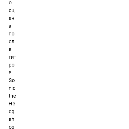
о
сц
ен
а
по
сл
е
тит
ро
в
So
nic
the
He
dg
eh
og