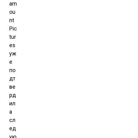
am
ou
nt
Pic
tur
es
уж
е
по
дт
ве
рд
ил
а
сл
ед
ую