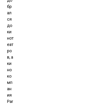
до
бр
ал
ся
до
ки
нот
еат
ро
в, а
ки
но
ко
мп
ан
ия
Par