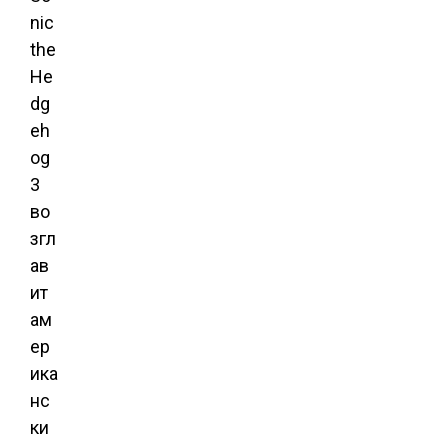
nic
the
He
dg
eh
og
3
во
згл
ав
ит
ам
ер
ика
нс
ки