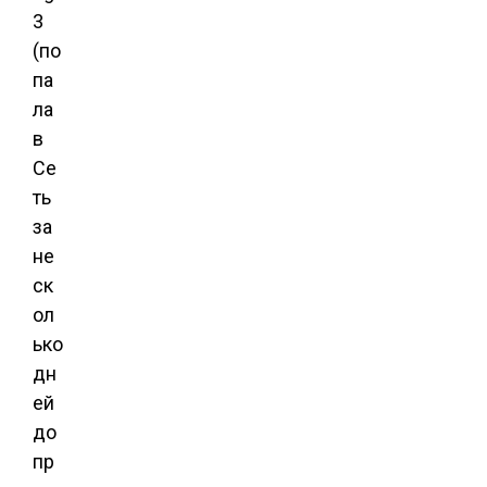
3
(по
па
ла
в
Се
ть
за
не
ск
ол
ько
дн
ей
до
пр