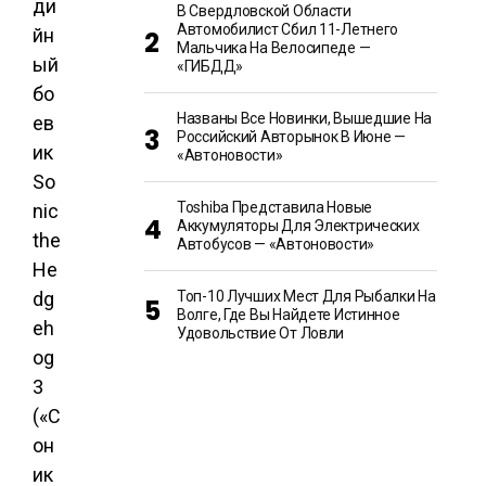
ди
В Свердловской Области
Автомобилист Сбил 11-Летнего
йн
Мальчика На Велосипеде —
ый
«ГИБДД»
бо
Названы Все Новинки, Вышедшие На
ев
Российский Авторынок В Июне —
ик
«Автоновости»
So
Toshiba Представила Новые
nic
Аккумуляторы Для Электрических
the
Автобусов — «Автоновости»
He
dg
Топ-10 Лучших Мест Для Рыбалки На
Волге, Где Вы Найдете Истинное
eh
Удовольствие От Ловли
og
3
(«С
он
ик