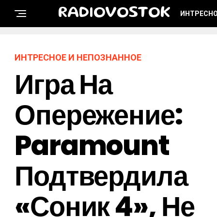
RADIOVOSTOK
ИНТРЕСНО
ИНТРЕСНОЕ И НЕПОЗНАННОЕ
Игра На
Опережение:
Paramount
Подтвердила
«Соник 4», Не