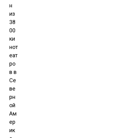
н
из
38
00
ки
нот
еат
ро
в в
Се
ве
рн
ой
Ам
ер
ик