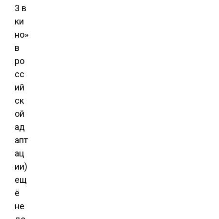
3 в
ки
но»
в
ро
сс
ий
ск
ой
ад
апт
ац
ии)
ещ
ё
не