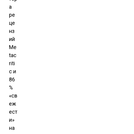
а
ре
це
нз
ий
Me
tac
riti
c и
86
%
«св
еж
ест
и»
на