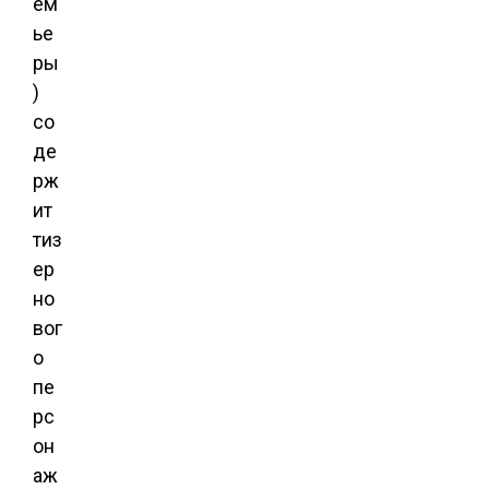
ем
ье
ры
)
со
де
рж
ит
тиз
ер
но
вог
о
пе
рс
он
аж