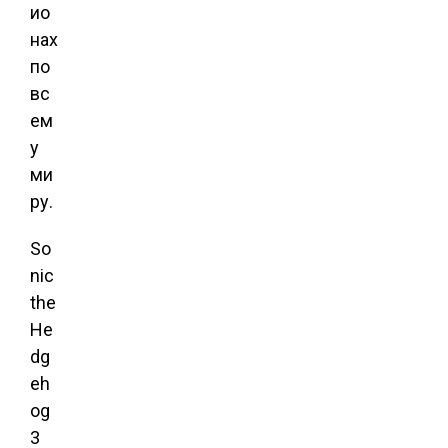
ио
нах
по
вс
ем
у
ми
ру.
So
nic
the
He
dg
eh
og
3