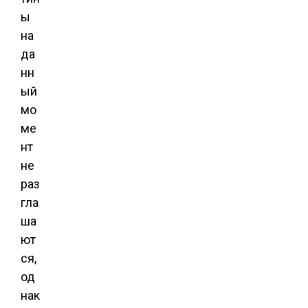
ы
на
да
нн
ый
мо
ме
нт
не
раз
гла
ша
ют
ся,
од
нак