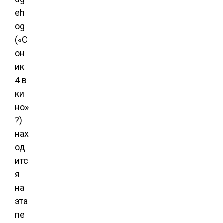
eh
og
(«С
он
ик
4 в
ки
но»
?)
нах
од
итс
я
на
эта
пе