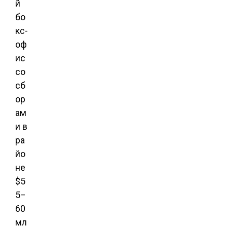
й
бо
кс-
оф
ис
со
сб
ор
ам
и в
ра
йо
не
$5
5−
60
мл