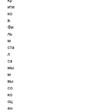
кр
ити
ко
в.
Фи
ль
м
ста
л
са
мы
м
вы
со
ко
оц
ен