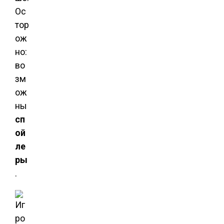
Ос
тор
ож
но:
во
зм
ож
ны
сп
ой
ле
ры
.