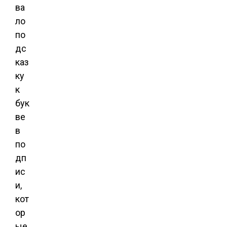
ва
ло
по
дс
каз
ку
к
бук
ве
в
по
дп
ис
и,
кот
ор
ые