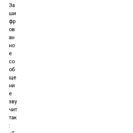
За
ши
фр
ов
ан
но
е
со
об
ще
ни
е
зву
чит
так
: