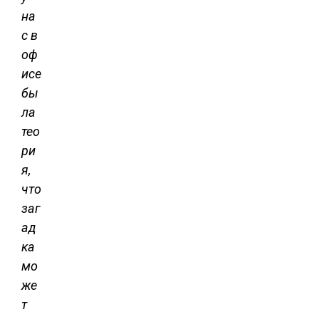
на
с в
оф
исе
бы
ла
тео
ри
я,
что
заг
ад
ка
мо
же
т