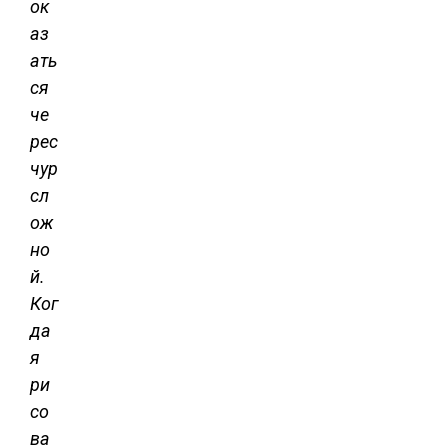
ок
аз
ать
ся
че
рес
чур
сл
ож
но
й.
Ког
да
я
ри
со
ва