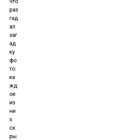
что
раз
гад
ал
заг
ад
ку
фо
то:
ка
жд
ое
из
ни
х
ск
ры