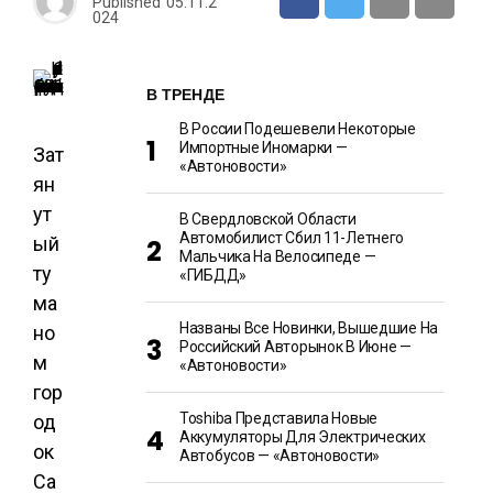
Published
05.11.2
024
В ТРЕНДЕ
В России Подешевели Некоторые
Импортные Иномарки —
Зат
«Автоновости»
ян
ут
В Свердловской Области
Автомобилист Сбил 11-Летнего
ый
Мальчика На Велосипеде —
ту
«ГИБДД»
ма
Названы Все Новинки, Вышедшие На
но
Российский Авторынок В Июне —
м
«Автоновости»
гор
Toshiba Представила Новые
од
Аккумуляторы Для Электрических
ок
Автобусов — «Автоновости»
Са