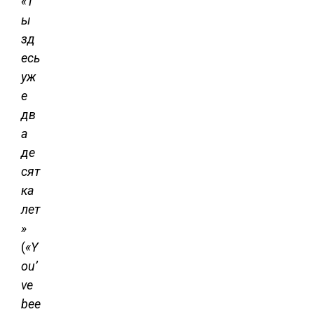
«Т
ы
зд
есь
уж
е
дв
а
де
сят
ка
лет
»
(
«Y
ou’
ve
bee