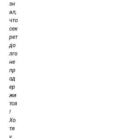
зн
ал,
что
сек
рет
до
лго
не
пр
од
ер
жи
тся
!
Хо
тя
у