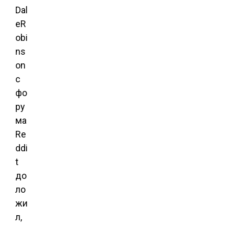
Dal
eR
obi
ns
on
с
фо
ру
ма
Re
ddi
t
до
ло
жи
л,