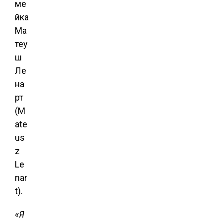
ме
йка
Ма
теу
ш
Ле
на
рт
(M
ate
us
z
Le
nar
t).
«Я