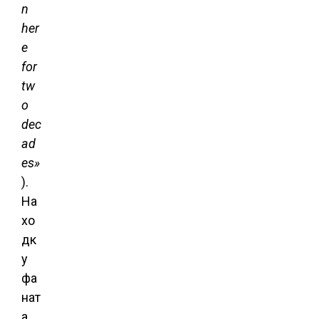
n
her
e
for
tw
o
dec
ad
es»
).
На
хо
дк
у
фа
нат
а