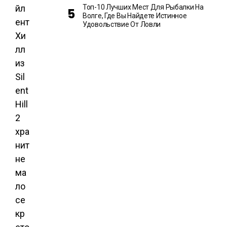
йл
Топ-10 Лучших Мест Для Рыбалки На
Волге, Где Вы Найдете Истинное
ент
Удовольствие От Ловли
Хи
лл
из
Sil
ent
Hill
2
хра
нит
не
ма
ло
се
кр