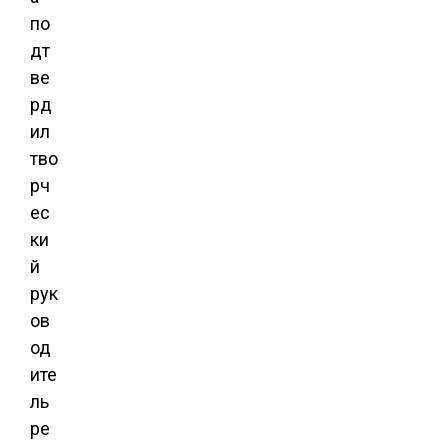
по
дт
ве
рд
ил
тво
рч
ес
ки
й
рук
ов
од
ите
ль
ре