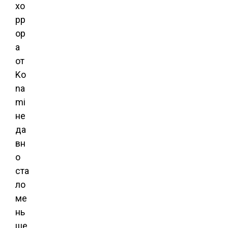
хо
рр
ор
а
от
Ko
na
mi
не
да
вн
о
ста
ло
ме
нь
ше.