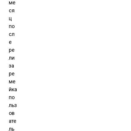
ме
ся
ц
по
сл
е
ре
ли
за
ре
ме
йка
по
льз
ов
ате
ль