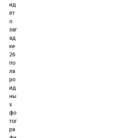
ид
ёт
о
заг
ад
ке
26
по
ла
ро
ид
ны
х
фо
тог
ра
фи