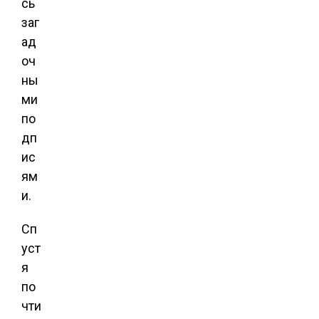
сь
заг
ад
оч
ны
ми
по
дп
ис
ям
и.
Сп
уст
я
по
чти