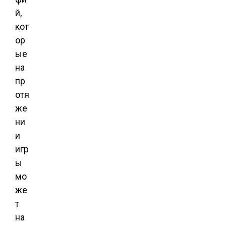
й,
кот
ор
ые
на
пр
отя
же
ни
и
игр
ы
мо
же
т
на