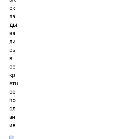
ск
ла
ды
ва
ли
сь
в
се
кр
етн
ое
по
сл
ан
ие.