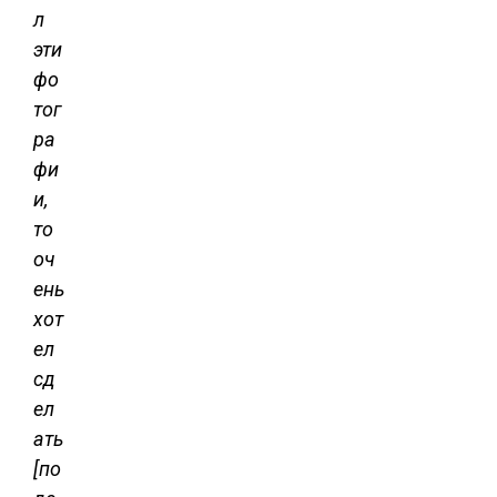
л
эти
фо
тог
ра
фи
и,
то
оч
ень
хот
ел
сд
ел
ать
[по