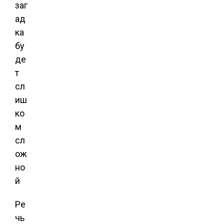
Ре
чь