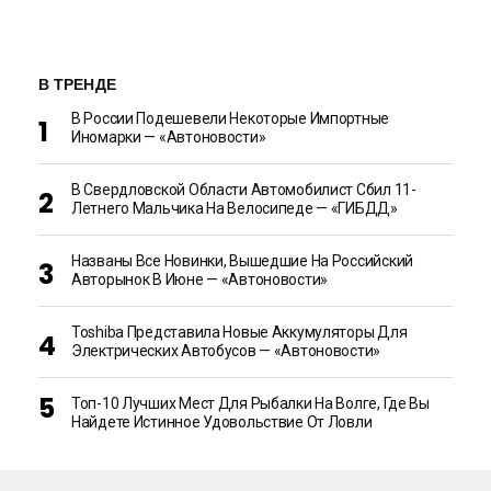
В ТРЕНДЕ
В России Подешевели Некоторые Импортные
Иномарки — «Автоновости»
В Свердловской Области Автомобилист Сбил 11-
Летнего Мальчика На Велосипеде — «ГИБДД»
Названы Все Новинки, Вышедшие На Российский
Авторынок В Июне — «Автоновости»
Toshiba Представила Новые Аккумуляторы Для
Электрических Автобусов — «Автоновости»
Топ-10 Лучших Мест Для Рыбалки На Волге, Где Вы
Найдете Истинное Удовольствие От Ловли