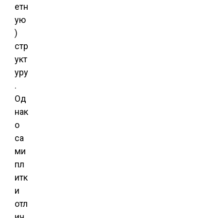
етн
ую
)
стр
укт
уру
.
Од
нак
о
са
ми
пл
итк
и
отл
ич