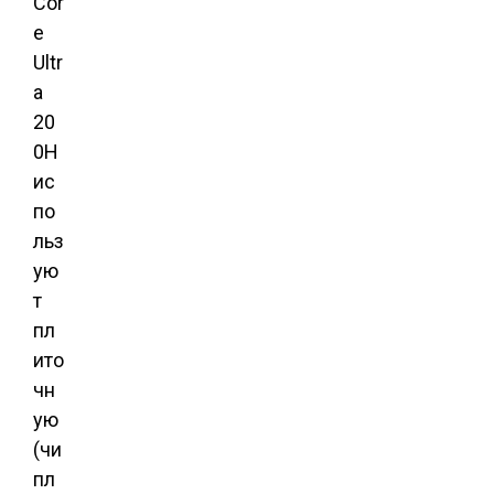
Cor
e
Ultr
a
20
0H
ис
по
льз
ую
т
пл
ито
чн
ую
(чи
пл