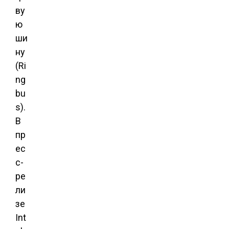
ву
ю
ши
ну
(Ri
ng
bu
s).
В
пр
ес
с-
ре
ли
зе
Int