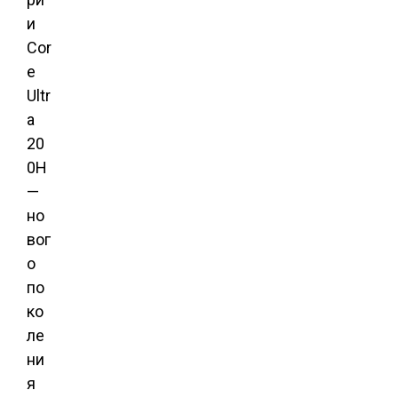
и
Cor
e
Ultr
a
20
0H
—
но
вог
о
по
ко
ле
ни
я