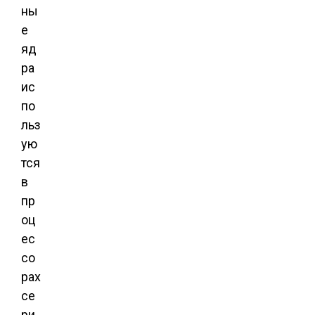
ны
е
яд
ра
ис
по
льз
ую
тся
в
пр
оц
ес
со
рах
се
ри