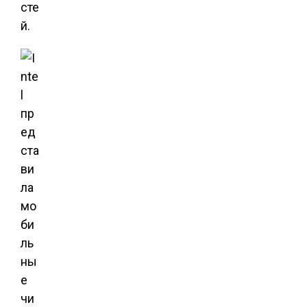
сте
й.