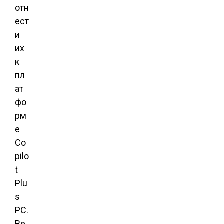
отн
ест
и
их
к
пл
ат
фо
рм
е
Co
pilo
t
Plu
s
PC.
Ве