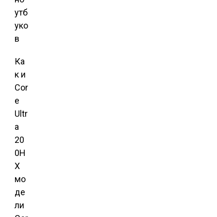
Ка
к и
Cor
e
Ultr
a
20
0H
X
мо
де
ли