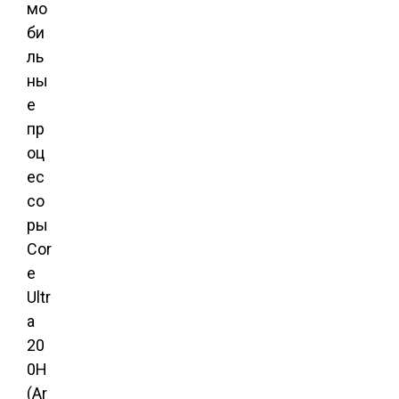
мо
би
ль
ны
е
пр
оц
ес
со
ры
Cor
e
Ultr
a
20
0H
(Ar