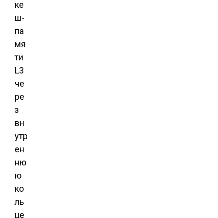
ке
ш-
па
мя
ти
L3
че
ре
з
вн
утр
ен
ню
ю
ко
ль
це