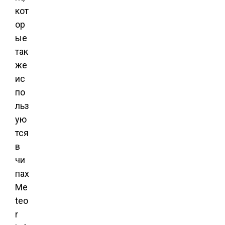
кот
ор
ые
так
же
ис
по
льз
ую
тся
в
чи
пах
Me
teo
r