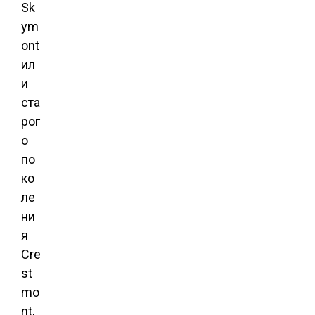
Sk
ym
ont
ил
и
ста
рог
о
по
ко
ле
ни
я
Cre
st
mo
nt,