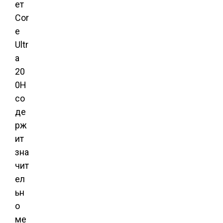
ет
Cor
e
Ultr
a
20
0H
со
де
рж
ит
зна
чит
ел
ьн
о
ме