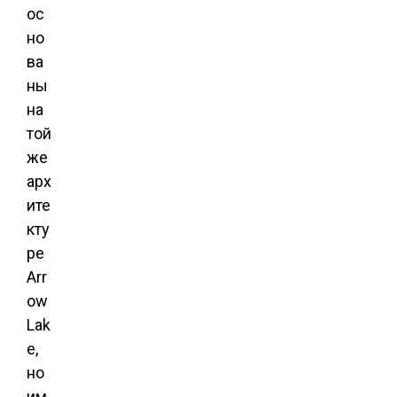
ос
но
ва
ны
на
той
же
арх
ите
кту
ре
Arr
ow
Lak
e,
но
им