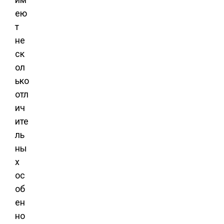
ею
т
не
ск
ол
ько
отл
ич
ите
ль
ны
х
ос
об
ен
но