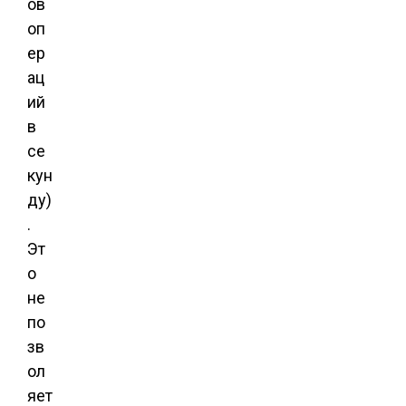
ов
оп
ер
ац
ий
в
се
кун
ду)
.
Эт
о
не
по
зв
ол
яет