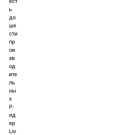
ест
ь
до
ше
сти
пр
ои
зв
од
ите
ль
ны
х
P-
яд
ер
Lio