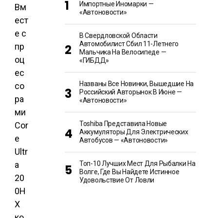
Импортные Иномарки —
Вм
«Автоновости»
ест
е с
В Свердловской Области
Автомобилист Сбил 11-Летнего
пр
Мальчика На Велосипеде —
оц
«ГИБДД»
ес
Названы Все Новинки, Вышедшие На
со
Российский Авторынок В Июне —
ра
«Автоновости»
ми
Toshiba Представила Новые
Cor
Аккумуляторы Для Электрических
e
Автобусов — «Автоновости»
Ultr
a
Топ-10 Лучших Мест Для Рыбалки На
Волге, Где Вы Найдете Истинное
20
Удовольствие От Ловли
0H
X
ко