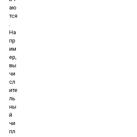
аю
тся
.
На
пр
им
ер,
вы
чи
сл
ите
ль
ны
й
чи
пл