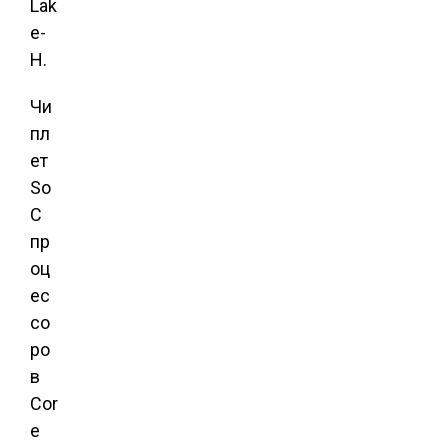
Lak
e-
H.
Чи
пл
ет
So
C
пр
оц
ес
со
ро
в
Cor
e