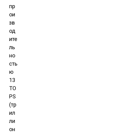
пр
ои
зв
од
ите
ль
но
сть
ю
13
TO
PS
(тр
ил
ли
он