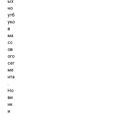
ых
но
утб
уко
в
ма
сс
ов
ого
сег
ме
нта
.
Но
ви
нк
и