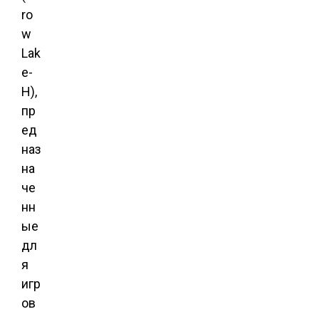
ro
w
Lak
e-
H),
пр
ед
наз
на
че
нн
ые
дл
я
игр
ов