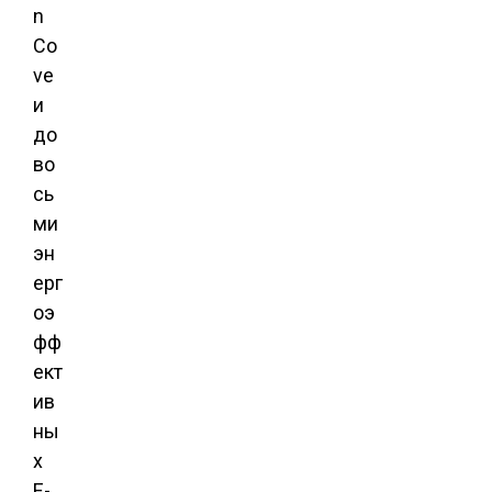
n
Co
ve
и
до
во
сь
ми
эн
ерг
оэ
фф
ект
ив
ны
х
E-