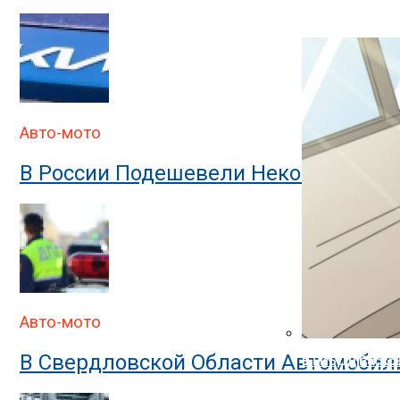
В ГИБДД Объясн
Авто-мото
В России Подешевели Некоторые Им
Авто-мото
В Свердловской Области Автомобил
В ГИБДД Раскр