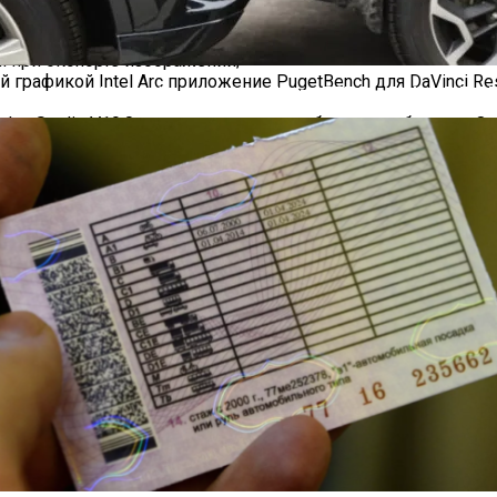
r Image Processing и Use GPU for Export;
я темнее, чем нужно;
м при экспорте изображений;
нной графикой Intel Arc приложение PugetBench для DaVinci 
яснил, Когда Можно Уладить Спор После ДТП Без ГАИ — «ГИБД
lve Studio V19.0 может завершать работу с ошибками в Ope
жет завершаться сбоем при экспорте видео после использ
енной графикой Intel Arc могут наблюдаться искажения в вы
даться ошибки при использовании пресета Extended в Puge
I/ML;
юдаться искажения при экспорте видео после использован
т наблюдаться сбои приложения при включённой генерации 
8/6257 WHQL можно с официального сайта Intel.
авнение настроек графики ПК-версии Final Fantasy VII Reb
шины продаж, а Games Workshop уже открыла охоту на свой