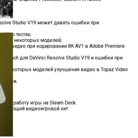
Resolve Studio V19 может давать ошибки при
Д»
nVino тестах;
ования некоторых моделей;
ходном видео при кодировании 8K AV1 в Adobe Premiere
tBench для DaVinci Resolve Studio V19 и ошибки при
ия некоторых моделей улучшения видео в Topaz Video
кадров.
irth и работу игры на Steam Deck
 следующий видеоигровой хит