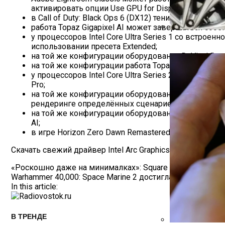
активировать опции Use GPU for Display, Use GPU fo
в Call of Duty: Black Ops 6 (DX12) тени отображаютс
работа Topaz Gigapixel AI может завершаться сбое
у процессоров Intel Core Ultra Series 1 со встрое
Автоюрист Объ
использовании пресета Extended;
на той же конфигурации оборудования DaVinci Reso
на той же конфигурации работа Topaz Video AI мо
у процессоров Intel Core Ultra Series 2 со встро
Pro;
на той же конфигурации оборудования могут наблю
рендеринге определённых сценариев OpenVino и A
на той же конфигурации оборудования могут набл
AI;
в игре Horizon Zero Dawn Remastered (DX12) могу
Скачать свежий драйвер Intel Arc Graphics 32.0.101.645
Навигация
«Роскошно даже на минималках»: Square Enix показала ср
Warhammer 40,000: Space Marine 2 достигла новой вер
По
In this article:
Записям
В ТРЕНДЕ