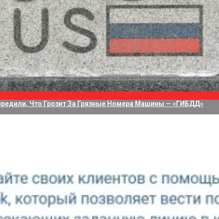
водит 75 Дней На Решение Судьбы TikTok В США
а Приложение Для Стриминга С Нескольких Камер, Но Не Своих
редили, Что Грозит За Грязные Номера Машины — «ГИБДД»
айвера Arc Graphics 32.0.101.6458/6257 WHQL. В него доб