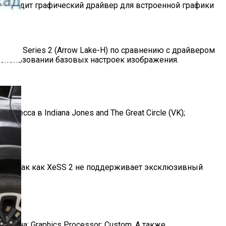
же входит графический драйвер для встроенной графики
ltra Series 2 (Arrow Lake-H) по сравнению с драйвером
ри использовании базовых настроек изображения.
сса в Indiana Jones and The Great Circle (VK);
 сбой, так как XeSS 2 не поддерживает эксклюзивный
у);
я на: Graphics Processor: Custom. А также