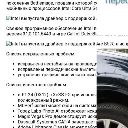
поколения Battlemage, продажи которой сегодня офици
мобильных процессоров Intel Core Ultra Series 2 (Arrow L
Свежее программное обеспечение Intel повышает произв
версии 31.0.101.6449 в игре Call of Duty: Black Ops 6 
Как Работает С
Список исправленных проблем:
исправлена нестабильная производительность и пов
исправлены периодические вылеты приложения в S
устранены графические искажения в игровом мен
Список известных проблем:
в F1 24 (DX12) с XeSS FG при использовании Alt+
полноэкранный режим.
MLPerf испытывает сбои на системах с нескольки
Topaz Labs Photo AI отображает искажения при не
Magix Vegas Pro демонстрирует искажения при ис
Dassault Systemes CATIA завершает работу при и
Adobe Lightroom Classic может работать медленне