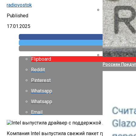
Указ Трампа От
radiovostok
Published
Canon Выпустил
17.01.2025
Flipboard
Россиян Предуп
Reddit
Pinterest
Whatsapp
Whatsapp
Email
Компания Intel выпустила свежий пакет графического др