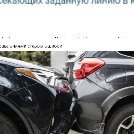
ально стартовали. В состав программного обеспечения так
ake-H).
одительность встроенной графики процессоров Intel Core U
(DX12). Прибавка составляет до 6,8 % в разрешении 1080p п
четчик Посетителей Магазина
ышенное использование памяти GPU во время игрового проце
hadow of the Tomb Raider (DX12);
ю при включённой технологии XeSS.
Enter для изменения режима отображения может возникать
ми GPU (рекомендуется отключить интегрированную график
которых операциях;
пользовании функции переноса стиля;
спользовании опции HQAO;
е ожидаемого. Рекомендуется изменить настройки приложени