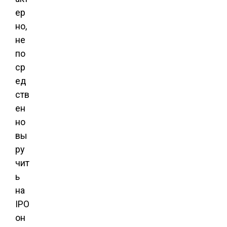
ер
но,
не
по
ср
ед
ств
ен
но
вы
ру
чит
ь
на
IPO
он