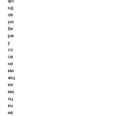
фо
нд
ов
ую
би
рж
у
со
св
ои
ми
акц
ия
ми,
оц
ен
ив