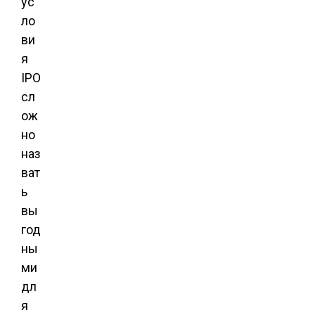
ус
ло
ви
я
IPO
сл
ож
но
наз
ват
ь
вы
год
ны
ми
дл
я