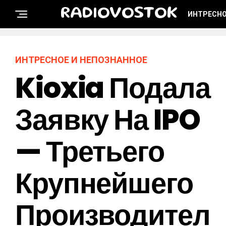
RADIOVOSTOK
ИНТРЕСНО
ИНТРЕСНОЕ И НЕПОЗНАННОЕ
Kioxia Подала
Заявку На IPO
— Третьего
Крупнейшего
Производител