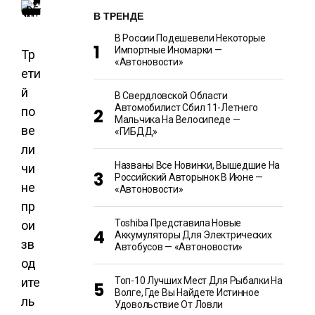
В ТРЕНДЕ
В России Подешевели Некоторые
Импортные Иномарки —
Тр
«Автоновости»
ети
й
В Свердловской Области
Автомобилист Сбил 11-Летнего
по
Мальчика На Велосипеде —
ве
«ГИБДД»
ли
Названы Все Новинки, Вышедшие На
чи
Российский Авторынок В Июне —
не
«Автоновости»
пр
Toshiba Представила Новые
ои
Аккумуляторы Для Электрических
зв
Автобусов — «Автоновости»
од
ите
Топ-10 Лучших Мест Для Рыбалки На
Волге, Где Вы Найдете Истинное
ль
Удовольствие От Ловли