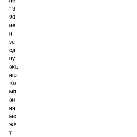
не
13
90
ие
н
за
од
ну
акц
ию.
Ко
мп
ан
ия
мо
же
т