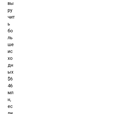
вы
ру
чит
ь
бо
ль
ше
ис
хо
дн
ых
$6
46
мл
н,
ес
ли