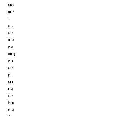
мо
же
т
ны
не
шн
им
акц
ио
не
ра
м в
ли
це
Bai
n и