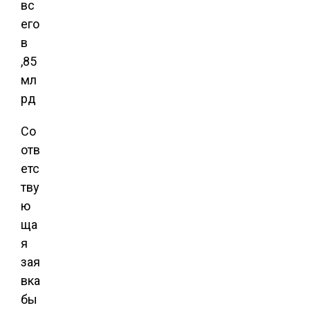
Со
отв
етс
тву
ю
ща
я
зая
вка
бы