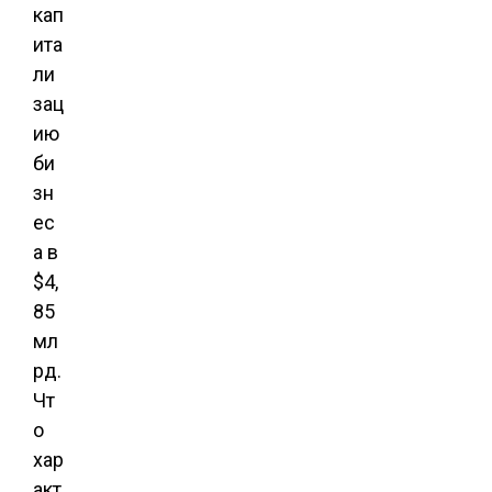
кап
ита
ли
зац
ию
би
зн
ес
а в
$4,
85
мл
рд.
Чт
о
хар
акт