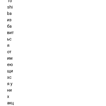
To
shi
ba
из
ба
вит
ьс
я
от
им
ею
щи
хс
я у
ни
х
акц