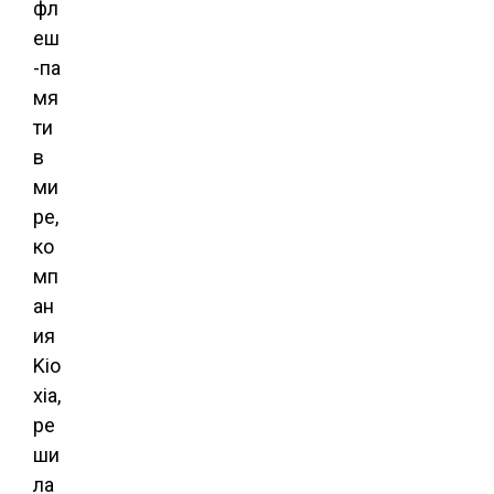
фл
еш
-па
мя
ти
в
ми
ре,
ко
мп
ан
ия
Kio
xia,
ре
ши
ла