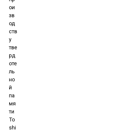
ои
зв
од
ств
у
тве
рд
оте
ль
но
й
па
мя
ти
To
shi