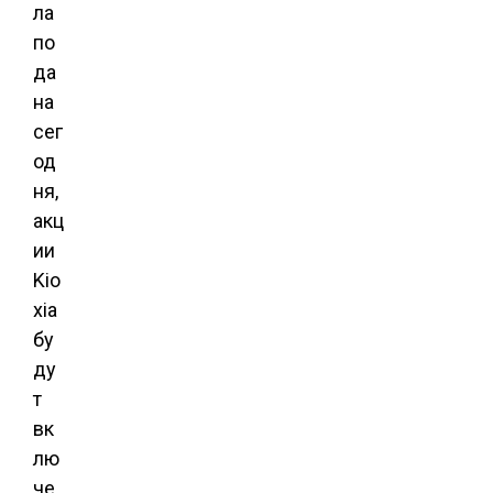
ла
по
да
на
сег
од
ня,
акц
ии
Kio
xia
бу
ду
т
вк
лю
че