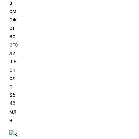
а
см
ож
ет
вс
его
ли
шь
ок
ол
о
$6
46
мл
н.