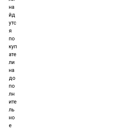
на
йд
утс
я
по
куп
ате
ли
на
до
по
лн
ите
ль
но
е