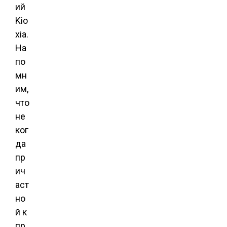
ий
Kio
xia.
На
по
мн
им,
что
не
ког
да
пр
ич
аст
но
й к
пр