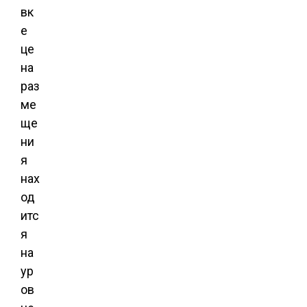
вк
е
це
на
раз
ме
ще
ни
я
нах
од
итс
я
на
ур
ов