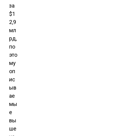
за
$1
2,9
мл
рд,
по
это
му
оп
ис
ыв
ае
мы
е
вы
ше