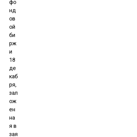
фо
нд
ов
ой
би
рж
и
18
де
каб
ря,
зал
ож
ен
на
я в
зая