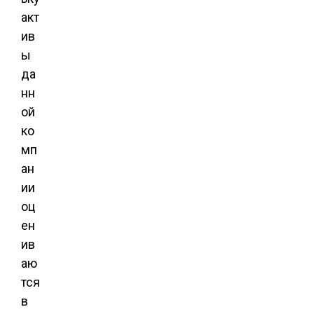
акт
ив
ы
да
нн
ой
ко
мп
ан
ии
оц
ен
ив
аю
тся
в