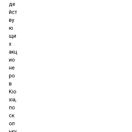
де
йст
ву
ю
щи
х
акц
ио
не
ро
в
Kio
xia,
по
ск
ол
ьку