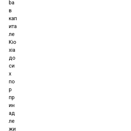
ba
в
кап
ита
ле
Kio
xia
до
си
х
по
р
пр
ин
ад
ле
жи