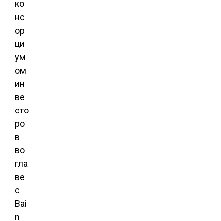
ко
нс
ор
ци
ум
ом
ин
ве
сто
ро
в
во
гла
ве
с
Bai
n