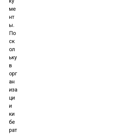
ку
ме
нт
ы.
По
ск
ол
ьку
в
орг
ан
иза
ци
и
ки
бе
рат