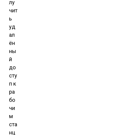
лу
чит
ь
уд
ал
ён
ны
й
до
сту
п к
ра
бо
чи
м
ста
нц