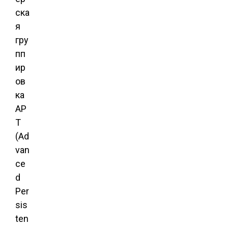
ска
я
гру
пп
ир
ов
ка
AP
T
(Ad
van
ce
d
Per
sis
ten