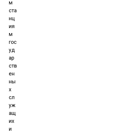
м
ста
нц
ия
м
гос
уд
ар
ств
ен
ны
х
сл
уж
ащ
их
и