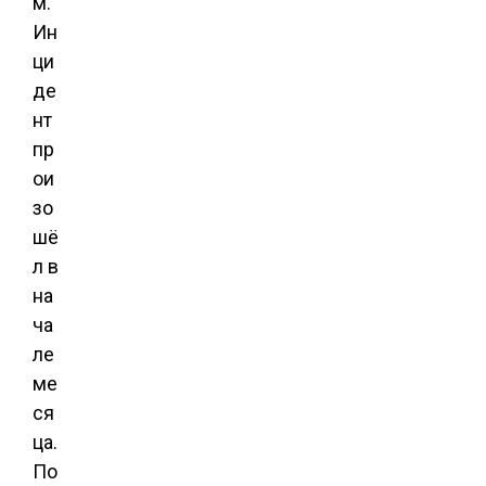
м.
Ин
ци
де
нт
пр
ои
зо
шё
л в
на
ча
ле
ме
ся
ца.
По