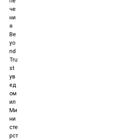
пе
че
ни
я
Be
yo
nd
Tru
st
ув
ед
ом
ил
Ми
ни
сте
рст