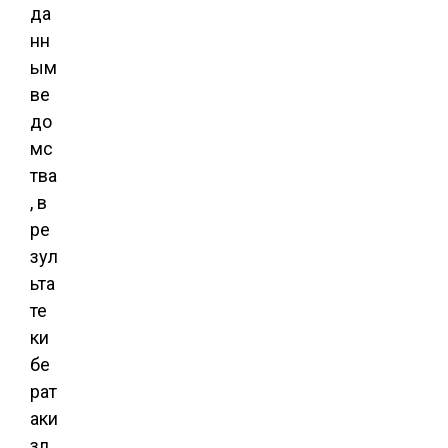
да
нн
ым
ве
до
мс
тва
, в
ре
зул
ьта
те
ки
бе
рат
аки
зл