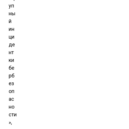
уп
ны
й
ин
ци
де
нт
ки
бе
рб
ез
оп
ас
но
сти
»,