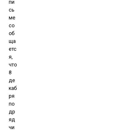
пи
сь
ме
со
об
ща
етс
я,
что
8
де
каб
ря
по
др
яд
чи