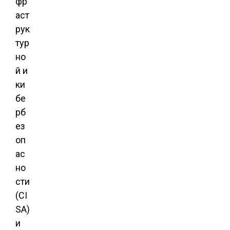
фр
аст
рук
тур
но
й и
ки
бе
рб
ез
оп
ас
но
сти
(CI
SA)
и