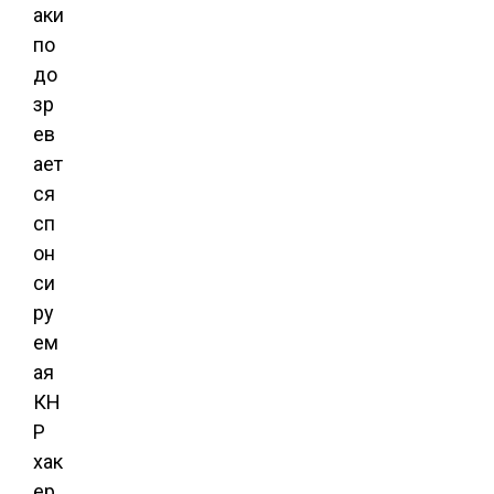
аки
по
до
зр
ев
ает
ся
сп
он
си
ру
ем
ая
КН
Р
хак
ер