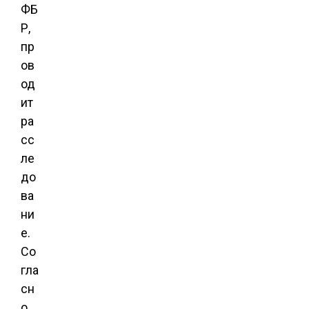
ФБ
Р,
пр
ов
од
ит
ра
сс
ле
до
ва
ни
е.
Со
гла
сн
о