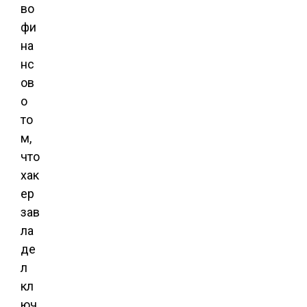
во
фи
на
нс
ов
о
то
м,
что
хак
ер
зав
ла
де
л
кл
юч