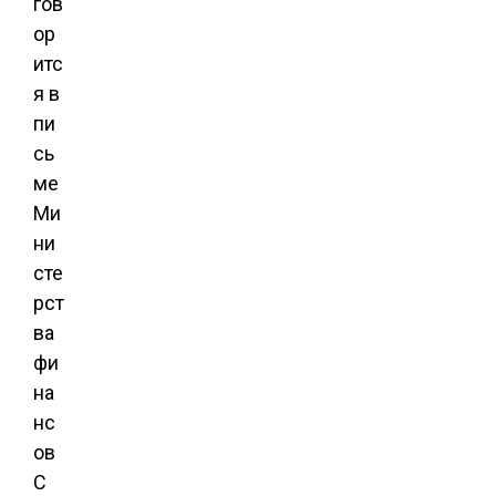
гов
ор
итс
я в
пи
сь
ме
Ми
ни
сте
рст
ва
фи
на
нс
ов
С