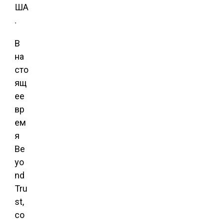
ША
.
В
на
сто
ящ
ее
вр
ем
я
Be
yo
nd
Tru
st,
со