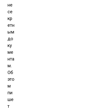
не
се
кр
етн
ым
до
ку
ме
нта
м.
Об
это
м
пи
ше
т