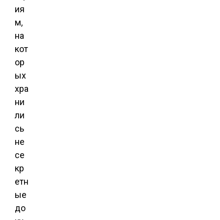
ия
м,
на
кот
ор
ых
хра
ни
ли
сь
не
се
кр
етн
ые
до