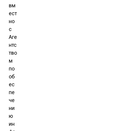
вм
ест
но
с
Аге
нтс
тво
м
по
об
ес
пе
че
ни
ю
ин