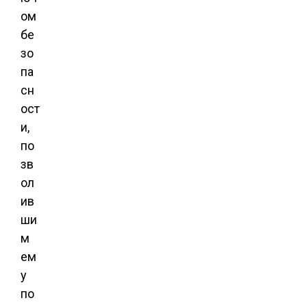
ом
бе
зо
па
сн
ост
и,
по
зв
ол
ив
ши
м
ем
у
по