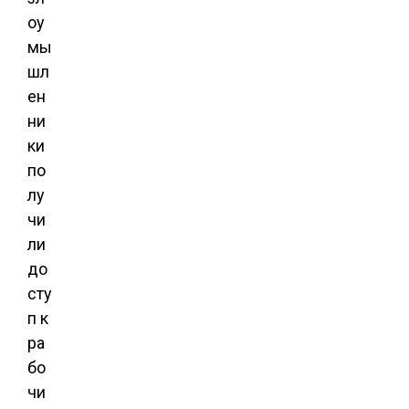
оу
мы
шл
ен
ни
ки
по
лу
чи
ли
до
сту
п к
ра
бо
чи