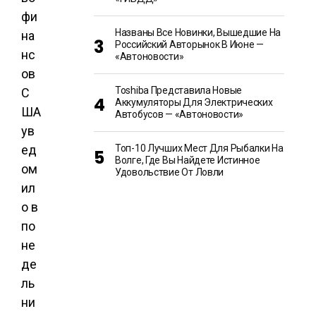
фи
Названы Все Новинки, Вышедшие На
на
Российский Авторынок В Июне —
нс
«Автоновости»
ов
Toshiba Представила Новые
С
Аккумуляторы Для Электрических
ША
Автобусов — «Автоновости»
ув
ед
Топ-10 Лучших Мест Для Рыбалки На
Волге, Где Вы Найдете Истинное
ом
Удовольствие От Ловли
ил
о в
по
не
де
ль
ни