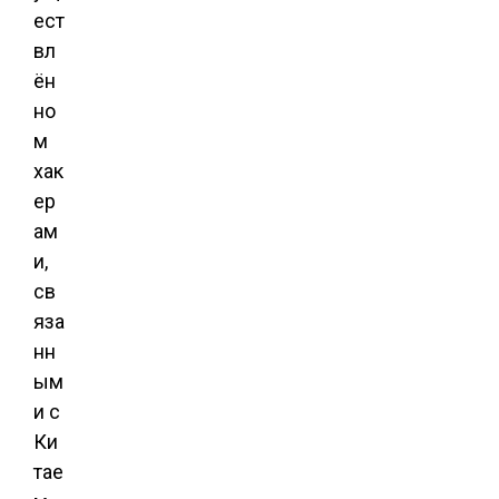
ест
вл
ён
но
м
хак
ер
ам
и,
св
яза
нн
ым
и с
Ки
тае