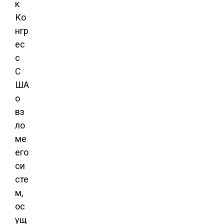
к
Ко
нгр
ес
с
С
ША
о
вз
ло
ме
его
си
сте
м,
ос
ущ