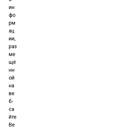
ин
фо
рм
ац
ии,
раз
ме
щё
нн
ой
на
ве
б-
са
йте
Be