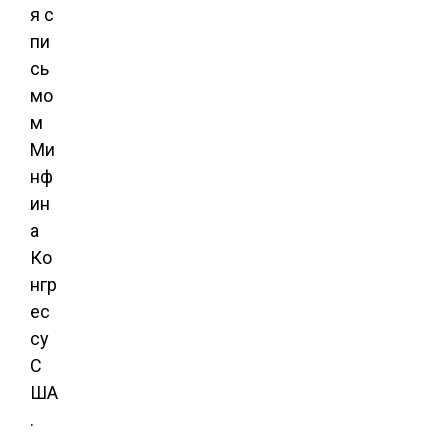
я с
пи
сь
мо
м
Ми
нф
ин
а
Ко
нгр
ес
су
С
ША
.