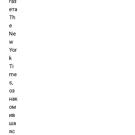
газ
ета
Th
e
Ne
w
Yor
k
Ti
me
s,
оз
нак
ом
ив
ша
яс