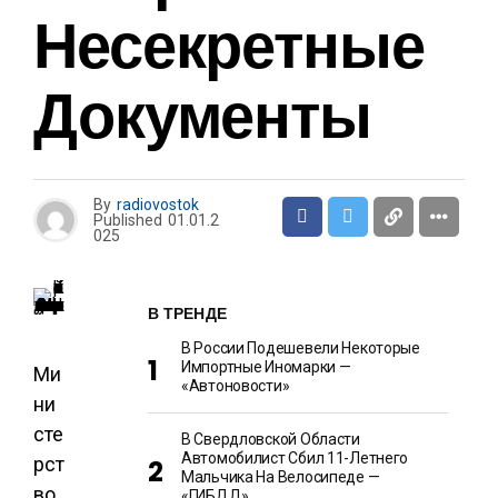
Несекретные
Документы
By
radiovostok
Published
01.01.2
025
В ТРЕНДЕ
В России Подешевели Некоторые
Импортные Иномарки —
Ми
«Автоновости»
ни
сте
В Свердловской Области
Автомобилист Сбил 11-Летнего
рст
Мальчика На Велосипеде —
во
«ГИБДД»