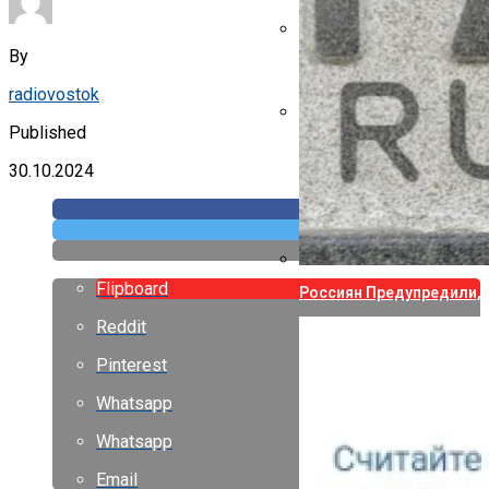
By
Указ Трампа Отводит 75
radiovostok
Published
Canon Выпустила Прилож
Собственных
30.10.2024
Flipboard
Россиян Предупредили, 
Reddit
Pinterest
Whatsapp
Whatsapp
Email