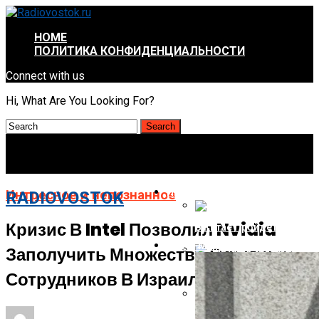
HOME
ПОЛИТИКА КОНФИДЕНЦИАЛЬНОСТИ
Connect with us
Hi, What Are You Looking For?
ИНТРЕСНОЕ И НЕПОЗНАННОЕ
Интресное и непознанное
RADIOVOSTOK
Кризис В Intel Позволил Nvidia
В Китае Пройдёт Первы
АВТО-МОТО
Заполучить Множество Опытных
Energizer Выходит На Р
Сотрудников В Израиле
AMD Отложила Запуск Ra