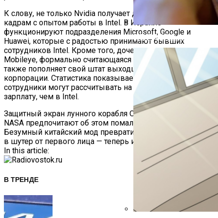
К слову, не только Nvidia получает доступ к ценным
кадрам с опытом работы в Intel. В Израиле
функционируют подразделения Microsoft, Google и
В ГИБДД Объяснили, Что
Huawei, которые с радостью принимают бывших
сотрудников Intel. Кроме того, дочерняя компания
Mobileye, формально считающаяся независимой от Intel,
также пополняет свой штат выходцами из материнской
корпорации. Статистика показывает, что в Nvidia
сотрудники могут рассчитывать на более высокую
зарплату, чем в Intel.
Навигация
Защитный экран лунного корабля Orion ненадёжен, но в
NASA предпочитают об этом помалкивать
По
Безумный китайский мод превратил Black Myth: Wukong
в шутер от первого лица — теперь и на Nexus Mods
Записям
In this article:
В ТРЕНДЕ