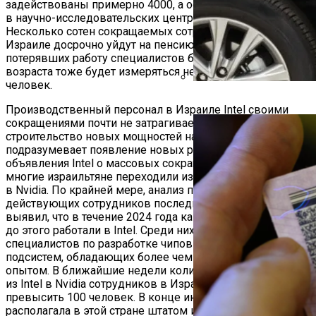
задействованы примерно 4000, а остальные трудились
в научно-исследовательских центрах компании.
Несколько сотен сокращаемых сотрудников Intel в
Израиле досрочно уйдут на пенсию, но количество
потерявших работу специалистов более деятельного
возраста тоже будет измеряться несколькими сотнями
человек.
Автоюрист Объяснил, Ко
Производственный персонал в Израиле Intel своими
сокращениями почти не затрагивает, поскольку
строительство новых мощностей на площадке Fab 38
подразумевает появление новых рабочих мест. Ещё до
объявления Intel о массовых сокращениях сотрудников
многие израильтяне переходили из штата этой компании
в Nvidia. По крайней мере, анализ профилей LinkedIn
действующих сотрудников последней в Израиле
выявил, что в течение 2024 года как минимум 30 из них
до этого работали в Intel. Среди них немало
специалистов по разработке чипов и различных их
подсистем, обладающих более чем десятилетним
опытом. В ближайшие недели количество перешедших
из Intel в Nvidia сотрудников в Израиле может
превысить 100 человек. В конце июня последняя
располагала в этой стране штатом из 4000 сотрудников.