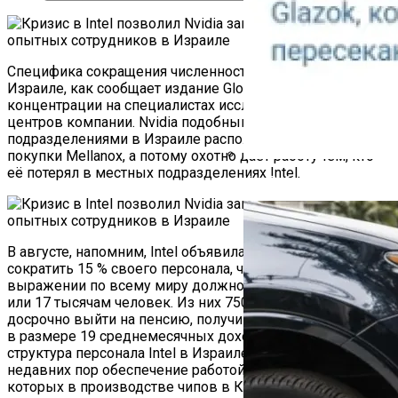
Специфика сокращения численности сотрудников Intel в
Израиле, как сообщает издание Globes, заключается в её
концентрации на специалистах исследовательских
центров компании. Nvidia подобными структурными
подразделениями в Израиле располагает со времён
покупки Mellanox, а потому охотно даёт работу тем, кто
её потерял в местных подразделениях Intel.
Как Работает Счетчик П
В августе, напомним, Intel объявила о намерениях
сократить 15 % своего персонала, что в абсолютном
выражении по всему миру должно соответствовать 15
или 17 тысячам человек. Из них 7500 уже согласились
досрочно выйти на пенсию, получив выходное пособие
в размере 19 среднемесячных доходов. Кадровая
структура персонала Intel в Израиле подразумевала до
недавних пор обеспечение работой 11 000 человек, из
которых в производстве чипов в Кирьят-Гате были