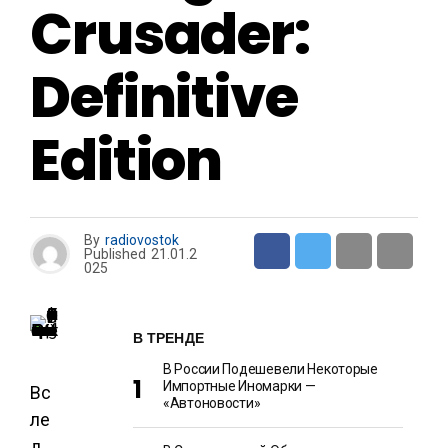
Crusader:
Definitive
Edition
By
radiovostok
Published
21.01.2
025
В ТРЕНДЕ
В России Подешевели Некоторые
Импортные Иномарки —
Вс
«Автоновости»
ле
д