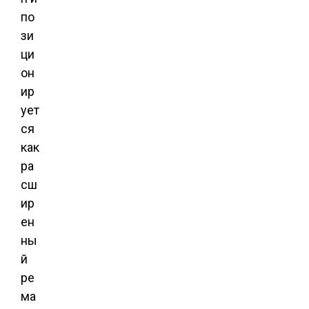
по
зи
ци
он
ир
ует
ся
как
ра
сш
ир
ен
ны
й
ре
ма