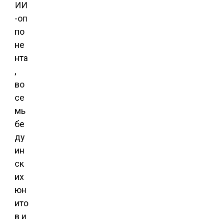
ИИ
-оп
по
не
нта
,
во
се
мь
бе
ду
ин
ск
их
юн
ито
в и