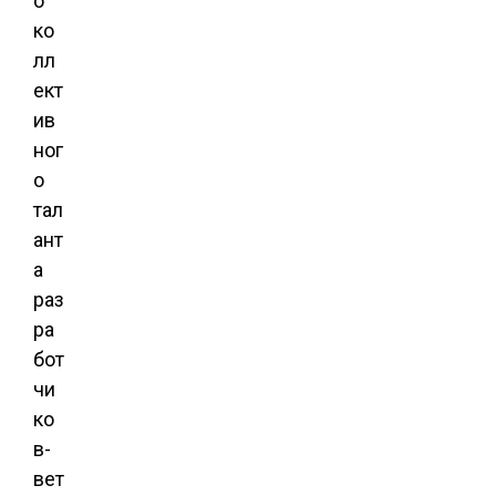
о
ко
лл
ект
ив
ног
о
тал
ант
а
раз
ра
бот
чи
ко
в-
вет