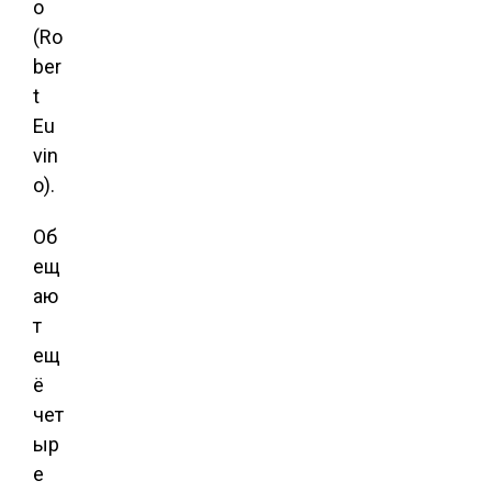
о
(Ro
ber
t
Eu
vin
o).
Об
ещ
аю
т
ещ
ё
чет
ыр
е