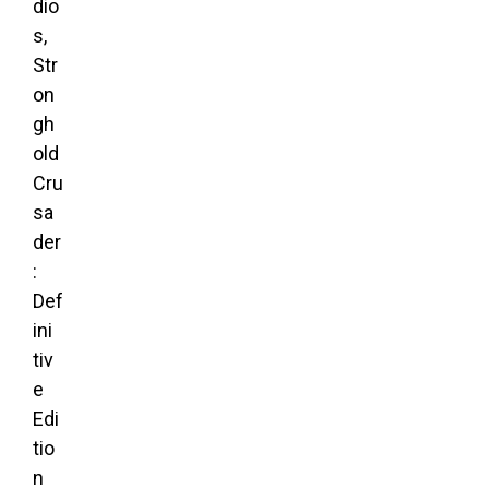
dio
s,
Str
on
gh
old
Cru
sa
der
:
Def
ini
tiv
e
Edi
tio
n