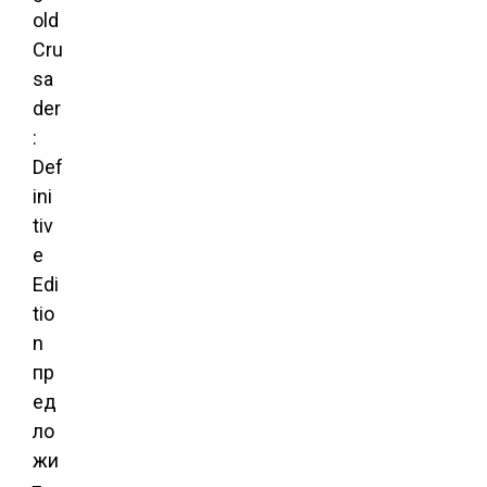
old
Cru
sa
der
:
Def
ini
tiv
e
Edi
tio
n
пр
ед
ло
жи