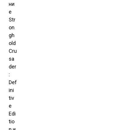
ни
е
Str
on
gh
old
Cru
sa
der
:
Def
ini
tiv
e
Edi
tio
n и