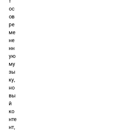
т
ос
ов
ре
ме
не
нн
ую
му
зы
ку,
но
вы
й
ко
нте
нт,