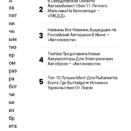
В Свердловской Области
Автомобилист Сбил 11-Летнего
за
Мальчика На Велосипеде —
пят
«ГИБДД»
ни
Названы Все Новинки, Вышедшие На
чн
Российский Авторынок В Июне —
ым
«Автоновости»
тиз
Toshiba Представила Новые
ер
Аккумуляторы Для Электрических
ом
Автобусов — «Автоновости»
раз
ра
Топ-10 Лучших Мест Для Рыбалки На
Волге, Где Вы Найдете Истинное
бот
Удовольствие От Ловли
чи
ки
из
бр
ита