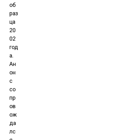
об
раз
ца
20
02
год
а.
Ан
он
с
со
пр
ов
ож
да
лс
я