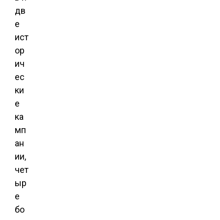
дв
е
ист
ор
ич
ес
ки
е
ка
мп
ан
ии,
чет
ыр
е
бо