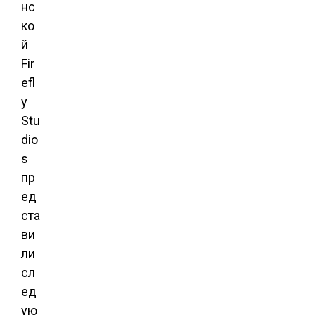
нс
ко
й
Fir
efl
y
Stu
dio
s
пр
ед
ста
ви
ли
сл
ед
ую