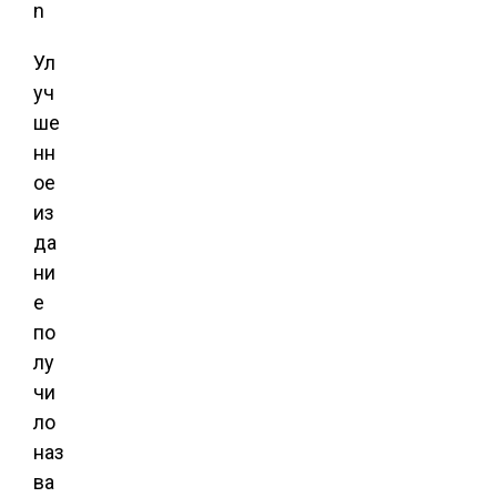
Ул
уч
ше
нн
ое
из
да
ни
е
по
лу
чи
ло
наз
ва