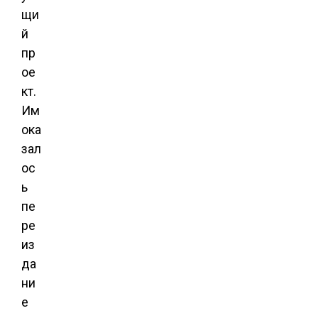
щи
й
пр
ое
кт.
Им
ока
зал
ос
ь
пе
ре
из
да
ни
е