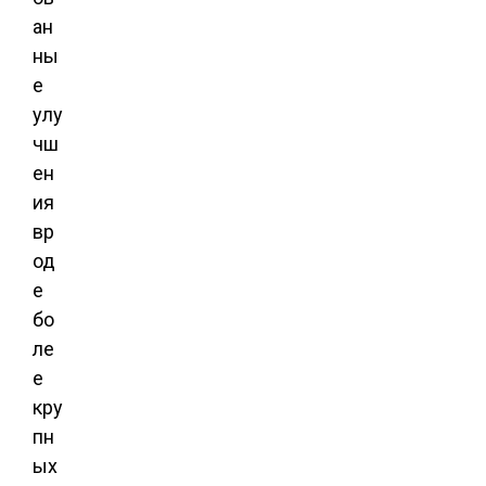
ан
ны
е
улу
чш
ен
ия
вр
од
е
бо
ле
е
кру
пн
ых