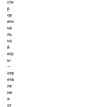
сте
р
ор
иги
на
ль
но
й
игр
ы
—
отв
етв
ле
ни
я
от