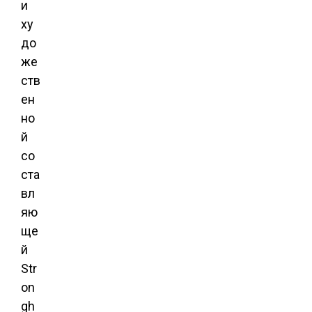
и
ху
до
же
ств
ен
но
й
со
ста
вл
яю
ще
й
Str
on
gh