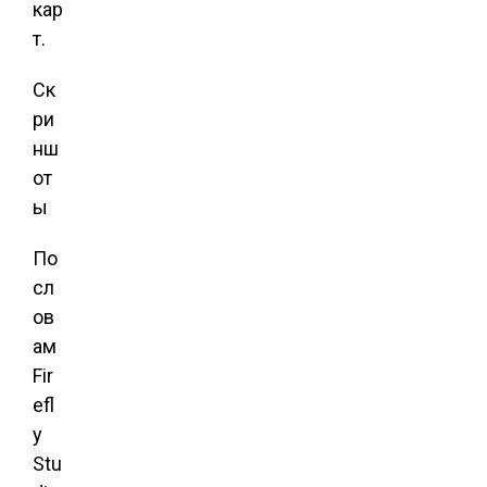
кар
т.
Ск
ри
нш
от
ы
По
сл
ов
ам
Fir
efl
y
Stu