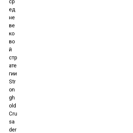
ср
ед
не
ве
ко
во
й
стр
ате
гии
Str
on
gh
old
Cru
sa
der