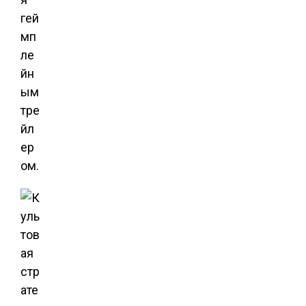
гей
мп
ле
йн
ым
тре
йл
ер
ом.