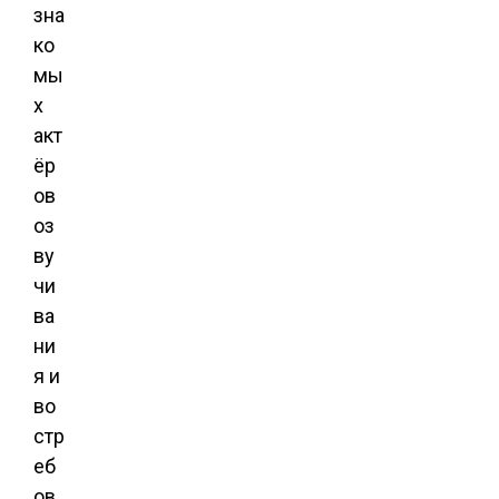
зна
ко
мы
х
акт
ёр
ов
оз
ву
чи
ва
ни
я и
во
стр
еб
ов