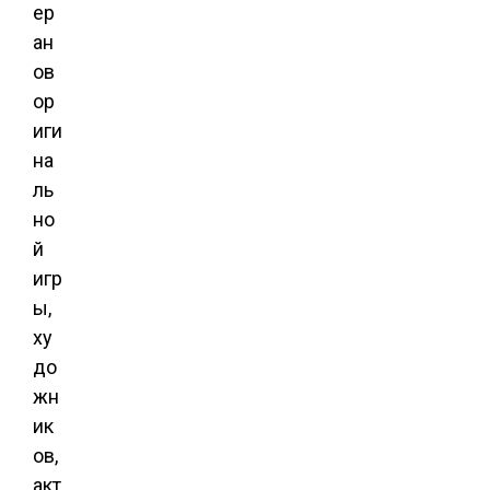
ер
ан
ов
ор
иги
на
ль
но
й
игр
ы,
ху
до
жн
ик
ов,
акт