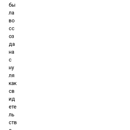
бы
ла
во
сс
оз
да
на
с
ну
ля
как
св
ид
ете
ль
ств