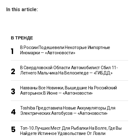
In this article:
В ТРЕНДЕ
В России Подешевели Некоторые Импортные
Иномарки — «Автоновости»
В Свердловской Области Автомобилист Сбил 11-
Летнего Мальчика На Велосипеде — «ГИБДД»
Названы Все Новинки, Вышедшие На Российский
Авторынок В Июне — «Автоновости»
Toshiba Представила Новые Аккумуляторы Для
Электрических Автобусов — «Автоновости»
Топ-10 Лучших Мест Для Рыбалки На Волге, Где Вы
Найдете Истинное Удовольствие От Ловли