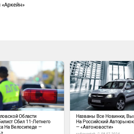
 «Аркейн»
ловской Области
Названы Все Новинки, В
илист Сбил 11-Летнего
На Российский Авторыно
а На Велосипеде —
— «Автоновости»
Д»
radiovostok
08.07.2024