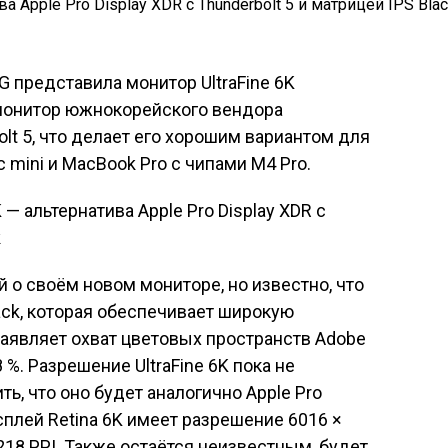
G представила монитор UltraFine 6K
монитор южнокорейского вендора
lt 5, что делает его хорошим вариантом для
 mini и MacBook Pro с чипами M4 Pro.
 о своём новом мониторе, но известно, что
ack, которая обеспечивает широкую
аявляет охват цветовых пространств Adobe
8 %. Разрешение UltraFine 6K пока не
ь, что оно будет аналогично Apple Pro
сплей Retina 6K имеет разрешение 6016 ×
218 PPI. Также остаётся неизвестным, будет