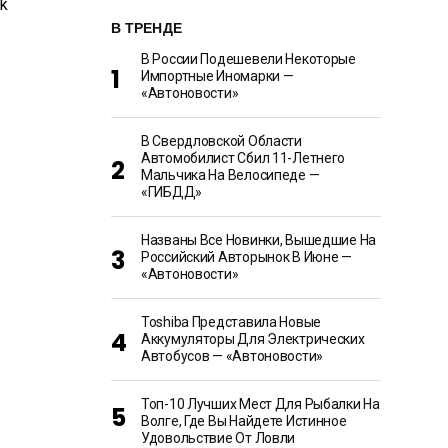
В ТРЕНДЕ
В России Подешевели Некоторые
Импортные Иномарки —
«Автоновости»
В Свердловской Области
Автомобилист Сбил 11-Летнего
Мальчика На Велосипеде —
«ГИБДД»
Названы Все Новинки, Вышедшие На
Российский Авторынок В Июне —
«Автоновости»
Toshiba Представила Новые
Аккумуляторы Для Электрических
Автобусов — «Автоновости»
Топ-10 Лучших Мест Для Рыбалки На
Волге, Где Вы Найдете Истинное
Удовольствие От Ловли