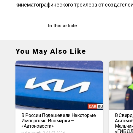
кинематографического трейлера от создателей
In this article:
You May Also Like
В России Подешевели Некоторые
В Сверд
Импортные Иномарки —
Автомоб
«Автоновости»
Мальчик
«ГИБД
radiovostok
08.07.2024