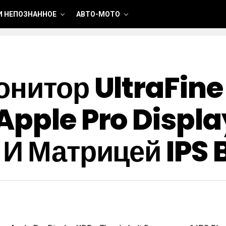
И НЕПОЗНАННОЕ
АВТО-МОТО
онитор UltraFine
Apple Pro Displa
 И Матрицей IPS 