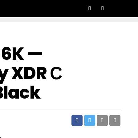
 6K —
y XDR С
Black