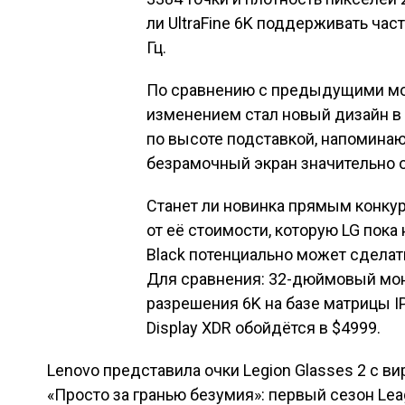
ли UltraFine 6K поддерживать час
Гц.
По сравнению с предыдущими мо
изменением стал новый дизайн в
по высоте подставкой, напоминающ
безрамочный экран значительно от
Станет ли новинка прямым конкуре
от её стоимости, которую LG пока
Black потенциально может сделать
Для сравнения: 32-дюймовый мони
разрешения 6K на базе матрицы IPS
Display XDR обойдётся в $4999.
Lenovo представила очки Legion Glasses 2 с
Навигация по зап
«Просто за гранью безумия»: первый сезон Lea