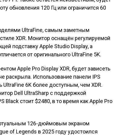
тоту обновления 120 Гц или ограничится 60
делями UltraFine, самым заметным
 стиле XDR. Монитор оснащён регулируемой
ей подставку Apple Studio Display, а
личается от оригинального UltraFine 5K.
нтом Apple Pro Display XDR, будет зависеть
 не раскрыла. Использование панели IPS
 UltraFine 6K более доступным, чем XDR.
тор Dell UltraSharp с поддержкой
 Black стоит $2480, в то время как Apple Pro
 виртуальным 126-дюймовым экраном
исям
gue of Legends в 2025 году удостоился