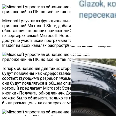
Microsoft улучшила функциональность своего магазина
приложений Microsoft Store, добавив возможность
обновления сторонних приложений, которые не хранятся
на серверах самой Microsoft. Нововведение стало
доступно участникам программы тестирования Windows
Insider на всех каналах распространения свежих сборок.
Как Работает Счетчик П
Теперь обновления для таких сторонних приложений
будут помечены как «
предоставленные и обновленные
соответствующими разработчиками или издателями
», и
они будут появляться в общем списке обновлений,
который предлагает Microsoft Store после нажатия
кнопки «Получить обновления». До этого таким образом
можно было обновлять только те приложения, которые
были размещены на серверах самой Microsoft.