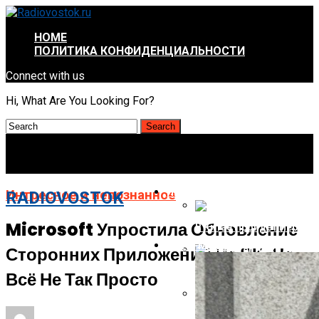
HOME
ПОЛИТИКА КОНФИДЕНЦИАЛЬНОСТИ
Connect with us
Hi, What Are You Looking For?
ИНТРЕСНОЕ И НЕПОЗНАННОЕ
Интресное и непознанное
RADIOVOSTOK
Microsoft Упростила Обновление
В Китае Пройдёт Первы
АВТО-МОТО
Сторонних Приложений На ПК, Но
Energizer Выходит На Р
Всё Не Так Просто
AMD Отложила Запуск Ra