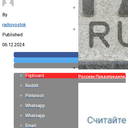
By
Указ Трампа Отводит 75
radiovostok
Published
Canon Выпустила Прилож
Собственных
06.12.2024
Flipboard
Россиян Предупредили, 
Reddit
Pinterest
Whatsapp
Whatsapp
Email