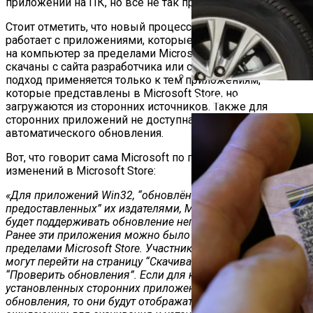
Стоит отметить, что новый процесс обновления не
работает с приложениями, которые были установлены
на компьютер за пределами Microsoft Store, например
скачаны с сайта разработчика или с GitHub. Новый
подход применяется только к тем приложениям,
которые представлены в Microsoft Store, но
Автоюрист Объяснил, Ко
загружаются из сторонних источников. Также для
сторонних приложений не доступна функция
автоматического обновления.
Вот, что говорит сама Microsoft по поводу грядущих
изменений в Microsoft Store:
«Для приложений Win32, “обновлённых и
предоставленных” их издателями, Microsoft Store теперь
будет поддерживать обновление непосредственно в Store.
Ранее эти приложения можно было обновить только за
пределами Microsoft Store. Участники программы Insider
могут перейти на страницу “Скачивания” и нажать
“Проверить обновления”. Если для какие-либо
установленных сторонних приложений имеются
обновления, то они будут отображаться в списке