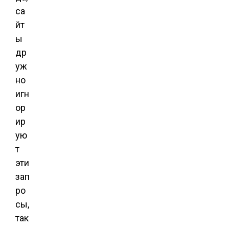
са
йт
ы
др
уж
но
игн
ор
ир
ую
т
эти
зап
ро
сы,
так