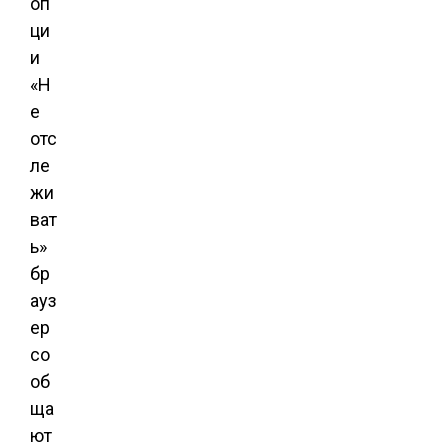
оп
ци
и
«Н
е
отс
ле
жи
ват
ь»
бр
ауз
ер
со
об
ща
ют