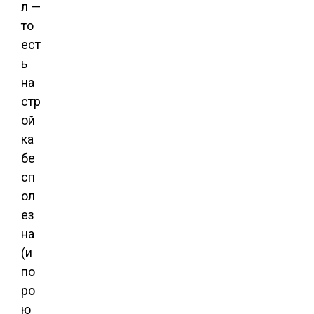
л —
то
ест
ь
на
стр
ой
ка
бе
сп
ол
ез
на
(и
по
ро
ю