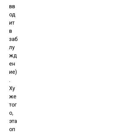
вв
од
ит
в
заб
лу
жд
ен
ие)
.
Ху
же
тог
о,
эта
оп