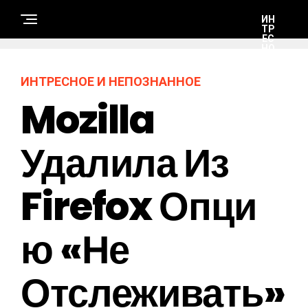
ИН
ТР
ЕС
НО
Е И
НЕ
ПО
ИНТРЕСНОЕ И НЕПОЗНАННОЕ
ЗН
АН
Mozilla
НО
Е
Удалила Из
А
В
Т
Firefox Опци
О
-
М
О
Т
Ю «Не
О
Отслеживать»