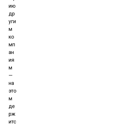
ию
др
уги
м
ко
мп
ан
ия
м
—
на
это
м
де
рж
итс