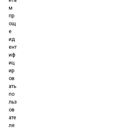
м
пр
ощ
е
ид
ент
иф
иц
ир
ов
ать
по
льз
ов
ате
ля