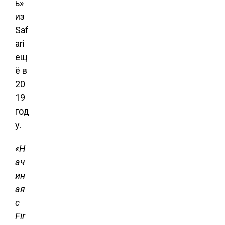
ь»
из
Saf
ari
ещ
ё в
20
19
год
у.
«Н
ач
ин
ая
с
Fir