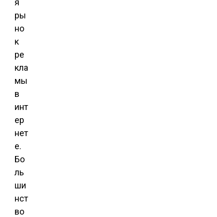
я
ры
но
к
ре
кла
мы
в
инт
ер
нет
е.
Бо
ль
ши
нст
во