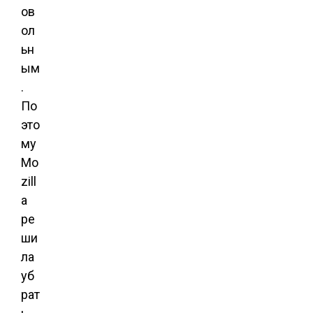
ов
ол
ьн
ым
.
По
это
му
Mo
zill
a
ре
ши
ла
уб
рат