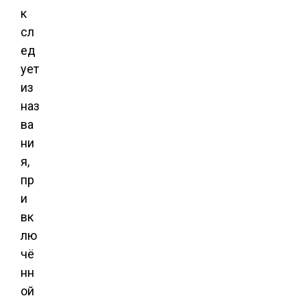
к
сл
ед
ует
из
наз
ва
ни
я,
пр
и
вк
лю
чё
нн
ой