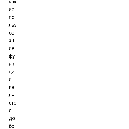
как
ис
по
льз
ов
ан
ие
фу
нк
ци
и
яв
ля
етс
я
до
бр