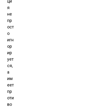
ци
я
не
пр
ост
о
игн
ор
ир
ует
ся,
а
им
еет
пр
оти
во