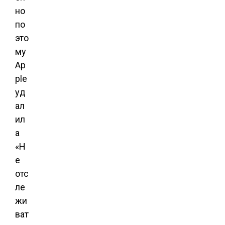
но
по
это
му
Ap
ple
уд
ал
ил
а
«Н
е
отс
ле
жи
ват