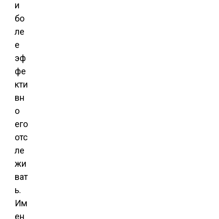
и
бо
ле
е
эф
фе
кти
вн
о
его
отс
ле
жи
ват
ь.
Им
ен