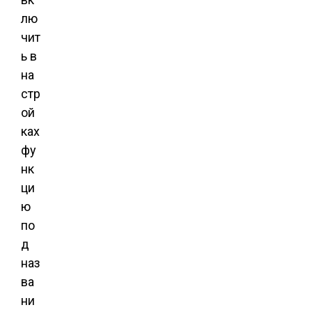
лю
чит
ь в
на
стр
ой
ках
фу
нк
ци
ю
по
д
наз
ва
ни