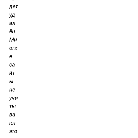
дет
уд
ал
ён.
Мн
оги
е
са
йт
ы
не
учи
ты
ва
ют
это