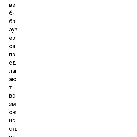
ве
б-
бр
ауз
ер
ов
пр
ед
лаг
аю
т
во
зм
ож
но
сть
вк