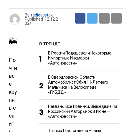
By
radiovostok
Published
12.12.2
024
В ТРЕНДЕ
В России Подешевели Некоторые
Импортные Иномарки —
По
«Автоновости»
чти
вс
В Свердловской Области
Автомобилист Сбил 11-Летнего
е
Мальчика На Велосипеде —
кру
«ГИБДД»
пн
Названы Все Новинки, Вышедшие На
ые
Российский Авторынок В Июне —
са
«Автоновости»
йт
Toshiba Представила Новые
ы