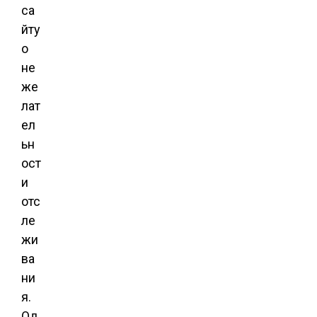
са
йту
о
не
же
лат
ел
ьн
ост
и
отс
ле
жи
ва
ни
я.
Од