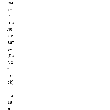
ем
«Н
е
отс
ле
жи
ват
ь»
(Do
No
t
Tra
ck)
.
Пр
ав
да,