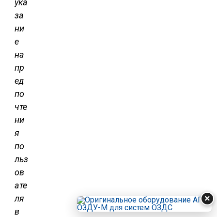
ука
за
ни
е
на
пр
ед
по
чте
ни
я
по
льз
ов
ате
ля
×
в