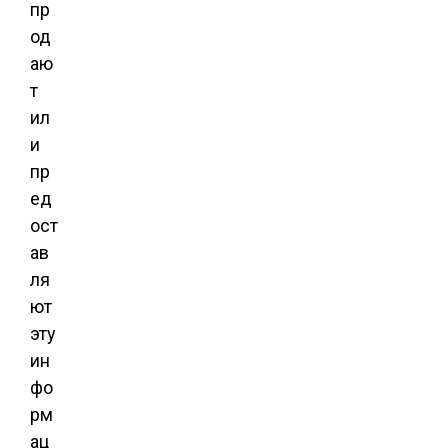
пр
од
аю
т
ил
и
пр
ед
ост
ав
ля
ют
эту
ин
фо
рм
ац