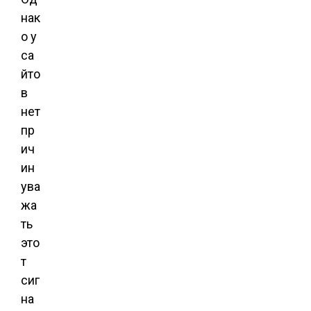
нак
о у
са
йто
в
нет
пр
ич
ин
ува
жа
ть
это
т
сиг
на