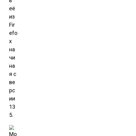
ь
её
из
Fir
efo
x
на
чи
на
я с
ве
рс
ии
13
5.