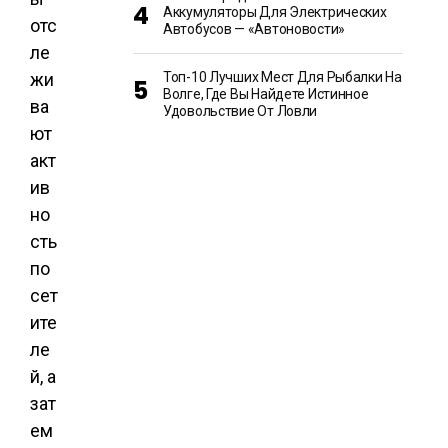
Аккумуляторы Для Электрических
отс
Автобусов — «Автоновости»
ле
жи
Топ-10 Лучших Мест Для Рыбалки На
Волге, Где Вы Найдете Истинное
ва
Удовольствие От Ловли
ют
акт
ив
но
сть
по
сет
ите
ле
й, а
зат
ем