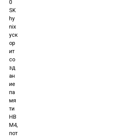
0
SK
hy
nix
уск
ор
ит
со
зд
ан
ие
па
мя
ти
HB
M4,
пот