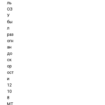
ль
ОЗ
У
бы
л
раз
огн
ан
до
ск
ор
ост
и
12
10
8
МТ