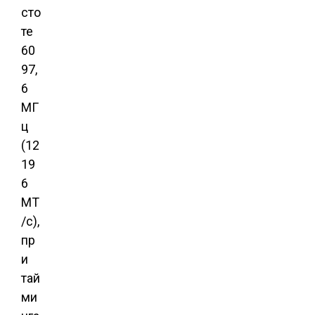
сто
те
60
97,
6
МГ
ц
(12
19
6
МТ
/с),
пр
и
тай
ми