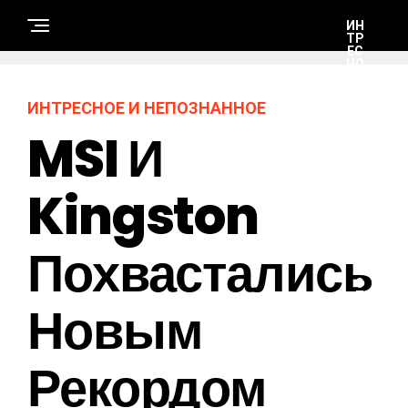
ИН
ТР
ЕС
НО
Е И
НЕ
ПО
ИНТРЕСНОЕ И НЕПОЗНАННОЕ
ЗН
АН
MSI И
НО
Е
Kingston
А
В
Т
Похвастались
О
-
М
О
Т
Новым
О
Рекордом