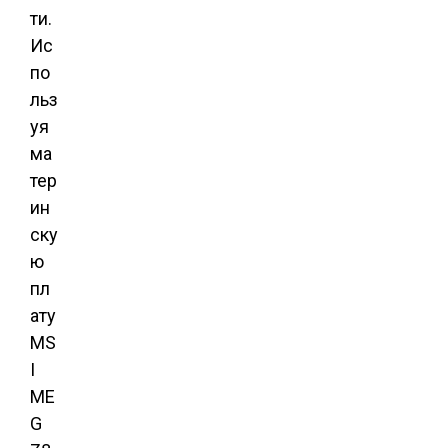
ти.
Ис
по
льз
уя
ма
тер
ин
ску
ю
пл
ату
MS
I
ME
G