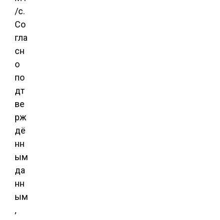
/с.
Со
гла
сн
о
по
дт
ве
рж
дё
нн
ым
да
нн
ым
,