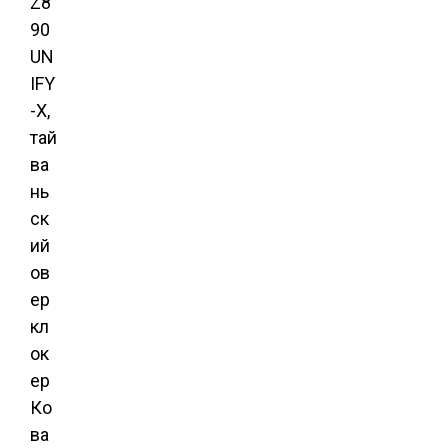
Z8
90
UN
IFY
-X,
тай
ва
нь
ск
ий
ов
ер
кл
ок
ер
Ко
ва