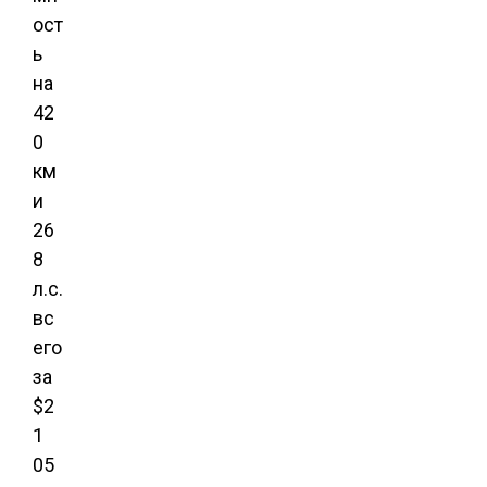
ост
п
ь
на
и
42
0
с
км
и
я
26
8
м
л.с.
вс
его
за
$2
1
05