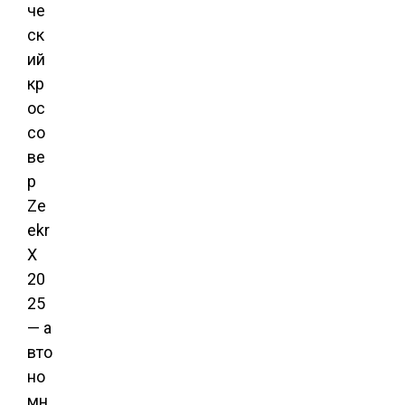
г
че
ск
а
ий
кр
ц
ос
со
и
ве
р
я
Ze
ekr
п
X
20
о
25
— а
з
вто
но
а
мн