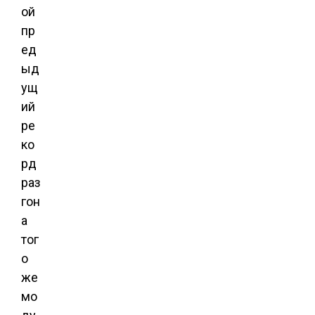
ой
пр
ед
ыд
ущ
ий
ре
ко
рд
раз
гон
а
тог
о
же
мо