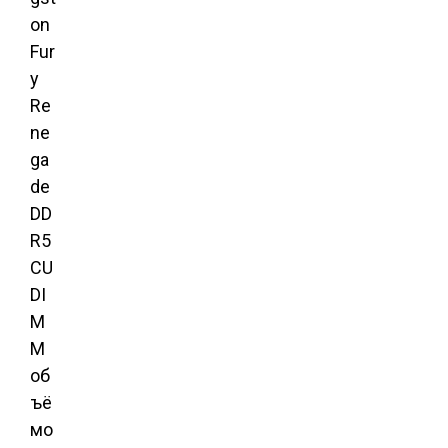
on
Fur
y
Re
ne
ga
de
DD
R5
CU
DI
M
M
об
ъё
мо