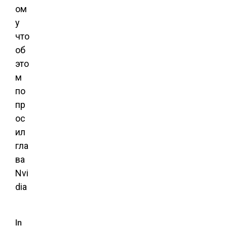
ом
у
что
об
это
м
по
пр
ос
ил
гла
ва
Nvi
dia
In