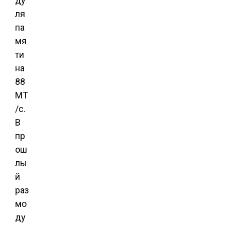
ду
ля
па
мя
ти
на
88
МТ
/с.
В
пр
ош
лы
й
раз
мо
ду