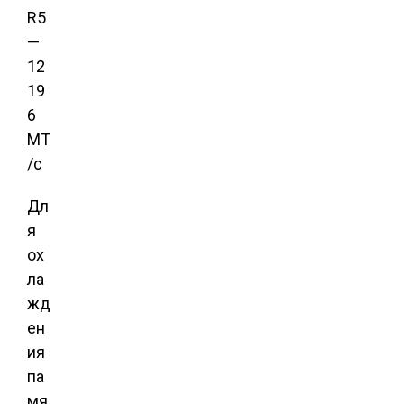
Дл
я
ох
ла
жд
ен
ия
па
мя