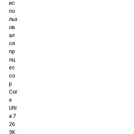
ис
по
льз
ов
ал
ся
пр
оц
ес
со
р
Cor
e
Ultr
a 7
26
5K