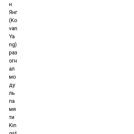
н
Янг
(Ko
van
Ya
ng)
раз
огн
ал
мо
ду
ль
па
мя
ти
Kin
gst