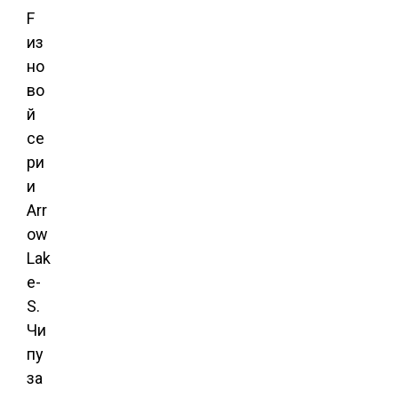
F
из
но
во
й
се
ри
и
Arr
ow
Lak
e-
S.
Чи
пу
за