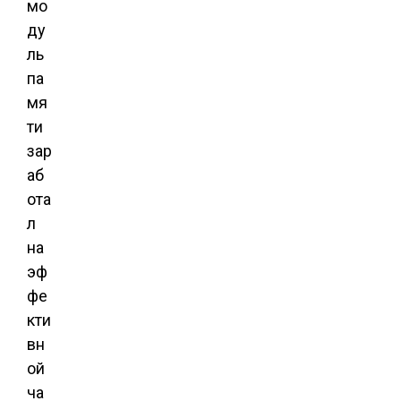
мо
ду
ль
па
мя
ти
зар
аб
ота
л
на
эф
фе
кти
вн
ой
ча