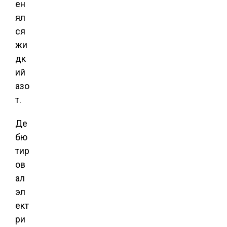
ен
ял
ся
жи
дк
ий
азо
т.
Де
Н
бю
тир
а
ов
ал
в
эл
ект
и
ри