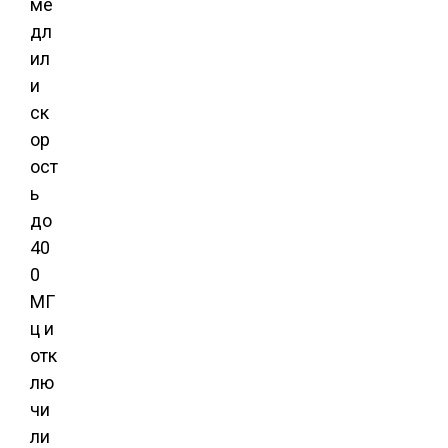
ме
дл
ил
и
ск
ор
ост
ь
до
40
0
МГ
ц и
отк
лю
чи
ли