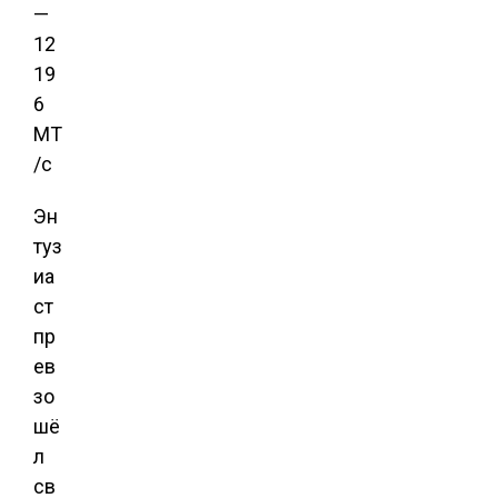
Эн
туз
иа
ст
пр
ев
зо
шё
л
св