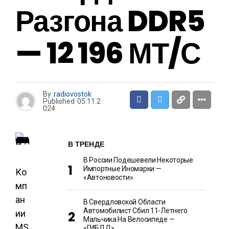
Разгона DDR5
— 12 196 МТ/с
By
radiovostok
Published
05.11.2
024
В ТРЕНДЕ
В России Подешевели Некоторые
Импортные Иномарки —
Ко
«Автоновости»
мп
ан
В Свердловской Области
Автомобилист Сбил 11-Летнего
ии
Мальчика На Велосипеде —
MS
«ГИБДД»