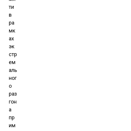
ти
в
ра
мк
ах
эк
стр
ем
аль
ног
о
раз
гон
а
пр
им