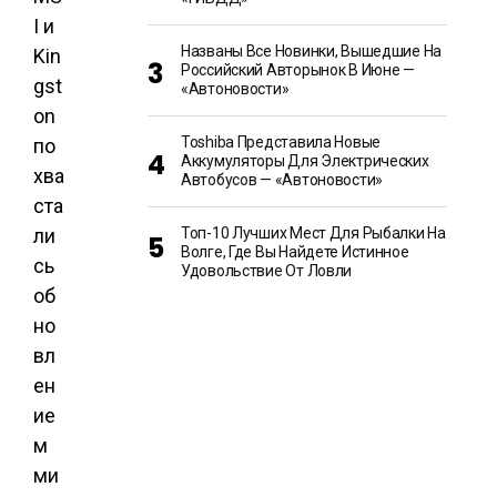
I и
Названы Все Новинки, Вышедшие На
Kin
Российский Авторынок В Июне —
gst
«Автоновости»
on
Toshiba Представила Новые
по
Аккумуляторы Для Электрических
хва
Автобусов — «Автоновости»
ста
ли
Топ-10 Лучших Мест Для Рыбалки На
Волге, Где Вы Найдете Истинное
сь
Удовольствие От Ловли
об
но
вл
ен
ие
м
ми