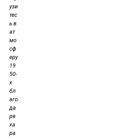
узи
тес
ь в
ат
мо
сф
еру
19
50-
х
бл
аго
да
ря
ха
ра