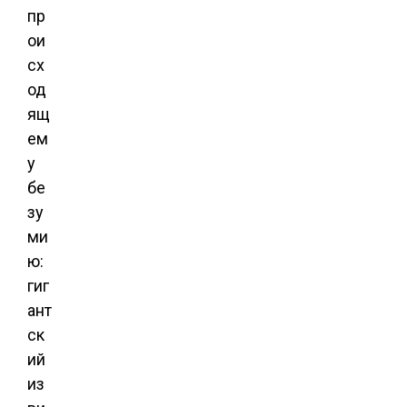
пр
ои
сх
од
ящ
ем
у
бе
зу
ми
ю:
гиг
ант
ск
ий
из