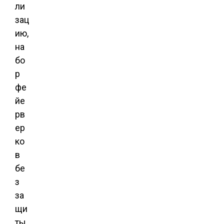
ли
зац
ию,
на
бо
р
фе
йе
рв
ер
ко
в
бе
з
за
щи
ты