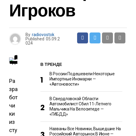
Игроков
By
radiovostok
Published
05.09.2
024
В ТРЕНДЕ
В России Подешевели Некоторые
Импортные Иномарки —
Ра
«Автоновости»
зра
бот
В Свердловской Области
Автомобилист Сбил 11-Летнего
чи
Мальчика На Велосипеде —
ки
«ГИБДД»
из
Названы Все Новинки, Вышедшие На
сту
Российский Авторынок В Июне —