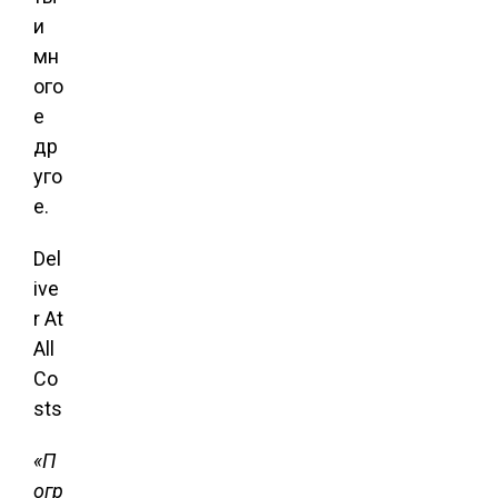
и
мн
ого
е
др
уго
е.
Del
ive
r At
All
Co
sts
«П
огр