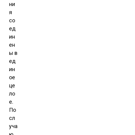
ни
я
со
ед
ин
ен
ы в
ед
ин
ое
це
ло
е.
По
сл
уча
ю