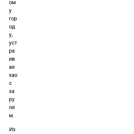
ом
у
гор
од
у,
уст
ра
ив
ая
хао
с
за
ру
лё
м.
Из