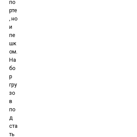
по
рте
, но
и
пе
шк
ом.
На
бо
р
гру
зо
в
по
д
ста
ть