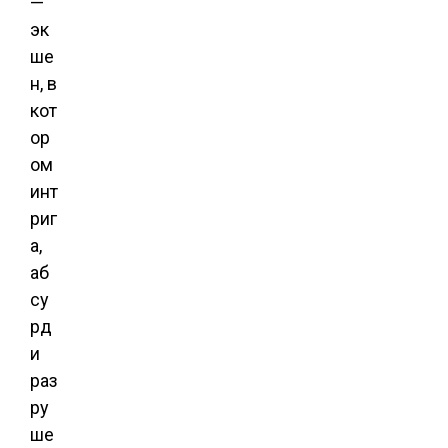
—
эк
ше
н, в
кот
ор
ом
инт
риг
а,
аб
су
рд
и
раз
ру
ше