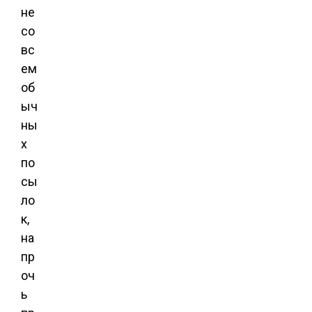
не
со
вс
ем
об
ыч
ны
х
по
сы
ло
к,
на
пр
оч
ь