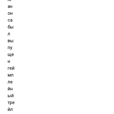
ан
он
са
бы
л
вы
пу
ще
н
гей
мп
ле
йн
ый
тре
йл