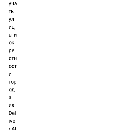
уча
ть
ул
иц
ы и
ок
ре
стн
ост
и
гор
од
а
из
Del
ive
r At