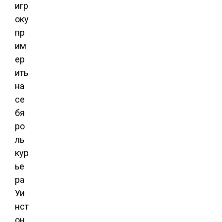
игр
оку
пр
им
ер
ить
на
се
бя
ро
ль
кур
ье
ра
Уи
нст
он