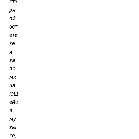
кте
рн
ой
эст
ети
ке
и
за
по
ми
на
ющ
ейс
я
му
зы
ке,