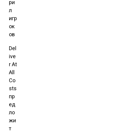
Del
ive
r At
All
Co
sts
пр
ед
ло
жи
т