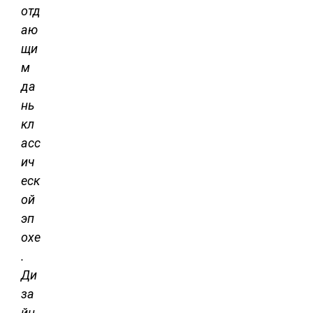
отд
аю
щи
м
да
нь
кл
асс
ич
еск
ой
эп
охе
.
Ди
за
йн