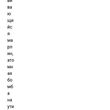
ви
ва
ю
щи
йс
я
ма
рл
ин,
ато
мн
ая
бо
мб
а
на
ути