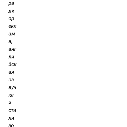
ра
ди
ор
екл
ам
а,
анг
ли
йск
ая
оз
вуч
ка
и
сти
ли
зо