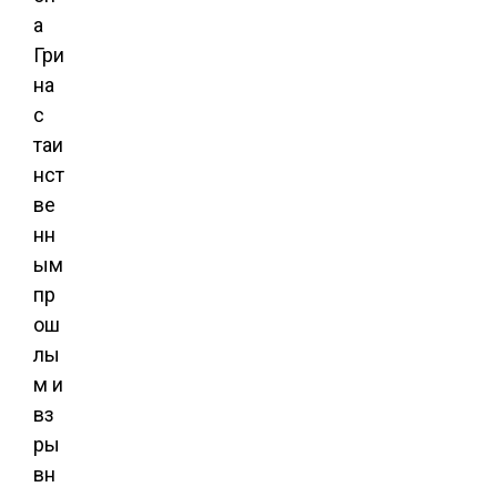
а
Гри
на
с
таи
нст
ве
нн
ым
пр
ош
лы
м и
вз
ры
вн