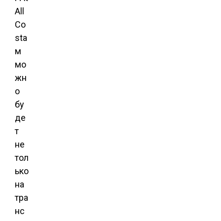
All
Co
sta
м
мо
жн
о
бу
де
т
не
тол
ько
на
тра
нс