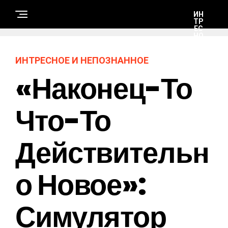
ИН
ТР
ЕС
НО
Е И
НЕ
ПО
ИНТРЕСНОЕ И НЕПОЗНАННОЕ
ЗН
АН
«Наконец-То
НО
Е
Что-То
А
В
Т
Действительн
О
-
М
О
Т
О Новое»:
О
Симулятор