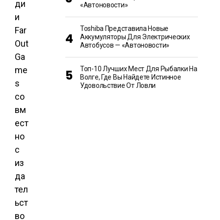
ди
«Автоновости»
и
Toshiba Представила Новые
Far
Аккумуляторы Для Электрических
Out
Автобусов — «Автоновости»
Ga
me
Топ-10 Лучших Мест Для Рыбалки На
Волге, Где Вы Найдете Истинное
s
Удовольствие От Ловли
со
вм
ест
но
с
из
да
тел
ьст
во