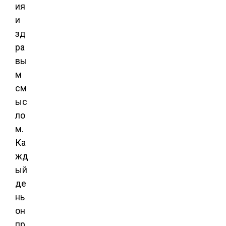
ия
и
зд
ра
вы
м
см
ыс
ло
м.
Ка
жд
ый
де
нь
он
пр