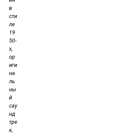
в
сти
ле
19
50-
х,
ор
иги
на
ль
ны
й
сау
нд
тре
к,