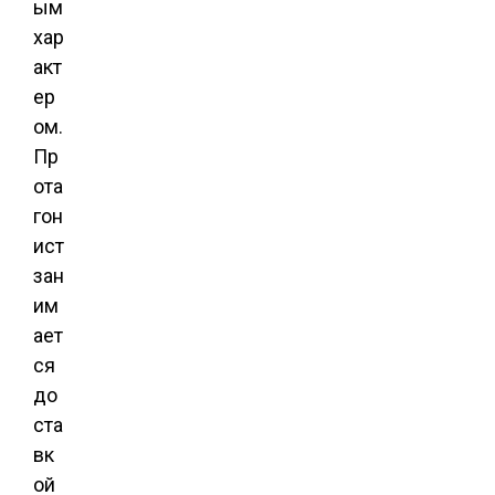
ым
хар
акт
ер
ом.
Пр
ота
гон
ист
зан
им
ает
ся
до
ста
вк
ой