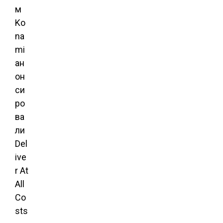
м
Ko
na
mi
ан
он
си
ро
ва
ли
Del
ive
r At
All
Co
sts