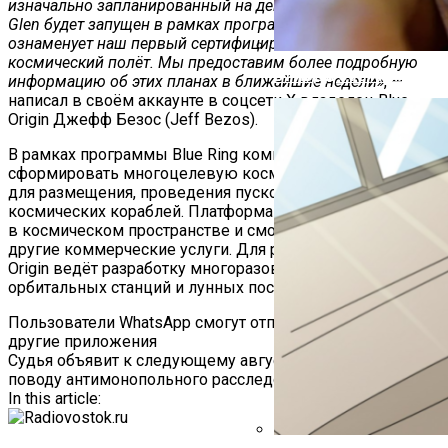
изначально запланированный на декабрь, на ноябрь. New
Glen будет запущен в рамках программы Blue Ring и
ознаменует наш первый сертифицированный
космический полёт. Мы предоставим более подробную
В ГИБДД Объяснили, Что
информацию об этих планах в ближайшие недели»
, —
написал в своём аккаунте в соцсети X владелец Blue
Origin Джефф Безос (Jeff Bezos).
В рамках программы Blue Ring компания намерена
сформировать многоцелевую космическую платформу
для размещения, проведения пусков и заправки
космических кораблей. Платформа будет располагаться
в космическом пространстве и сможет предоставлять
другие коммерческие услуги. Для реализации этого Blue
Origin ведёт разработку многоразовых ракет-носителей,
орбитальных станций и лунных посадочных модулей.
Навигация
Пользователи WhatsApp смогут отправлять сообщения в
другие приложения
По
Судья объявит к следующему августу решение по
поводу антимонопольного расследования Google
Записям
In this article: