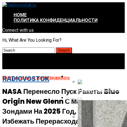
HOME
ПОЛИТИКА КОНФИДЕНЦИАЛЬНОСТИ
Connect with us
Hi, What Are You Looking For?
ИНТРЕСНОЕ И НЕПОЗНАННОЕ
Интресное и непознанное
RADIOVOSTOK
NASA Перенесло Пуск Ракеты Blue
В Китае Пройдёт Первы
АВТО-МОТО
Origin New Glenn С Марсианскими
Energizer Выходит На Р
Зондами На 2025 Год, Чтобы
Избежать Перерасхода Средств
AMD Отложила Запуск Ra