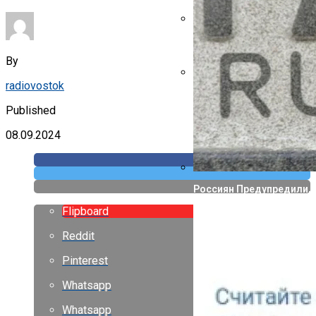
Указ Трампа Отводит 75
By
radiovostok
Canon Выпустила Прилож
Собственных
Published
08.09.2024
Россиян Предупредили, 
Flipboard
Reddit
Pinterest
Whatsapp
Whatsapp