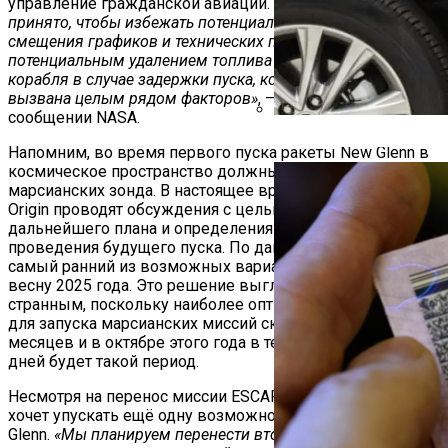
управление гражданской авиации.
«Это решение было
принято, чтобы избежать потенциальных затрат,
смещения графиков и технических проблем, связанных с
потенциальным удалением топлива из космического
корабля в случае задержки пуска, которая может быть
вызвана целым рядом факторов»
, — сказано в
сообщении NASA.
Автоюрист Объяснил, Ко
Напомним, во время первого пуска ракеты New Glenn в
космическое пространство должны отправиться два
марсианских зонда. В настоящее время NASA и Blue
Origin проводят обсуждения с целью выработки
дальнейшего плана и определения возможных дат
проведения будущего пуска. По данным источника,
самый ранний из возможных вариантов приходится на
весну 2025 года. Это решение выглядит достаточно
странным, поскольку наиболее оптимальные условия
для запуска марсианских миссий складывают раз в 26
месяцев и в октябре этого года в течение нескольких
дней будет такой период.
Несмотря на перенос миссии ESCAPDE, Blue Origin не
хочет упускать ещё одну возможность для запуска New
Glenn.
«Мы планируем перенести второй пуск New Glenn,