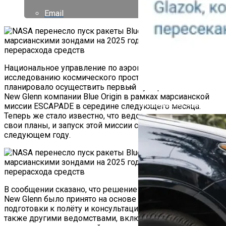
Email
Национальное управление по аэронавтике и
исследованию космического пространства (NASA) США
планировало осуществить первый пуск ракеты-носителя
New Glenn компании Blue Origin в рамках марсианской
Как Работает Счетчик П
миссии ESCAPADE в середине следующего месяца.
Теперь же стало известно, что ведомство пересмотрело
свои планы, и запуск этой миссии состоится только в
следующем году.
В сообщении сказано, что решение о переносе пуска
New Glenn было принято на основе анализа процесса
подготовки к полёту и консультациях с Blue Origin, а
также другими ведомствами, включая Федеральное