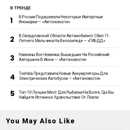
В ТРЕНДЕ
В России Подешевели Некоторые Импортные
Иномарки — «Автоновости»
В Свердловской Области Автомобилист Сбил 11-
Летнего Мальчика На Велосипеде — «ГИБДД»
Названы Все Новинки, Вышедшие На Российский
Авторынок В Июне — «Автоновости»
Toshiba Представила Новые Аккумуляторы Для
Электрических Автобусов — «Автоновости»
Топ-10 Лучших Мест Для Рыбалки На Волге, Где Вы
Найдете Истинное Удовольствие От Ловли
You May Also Like