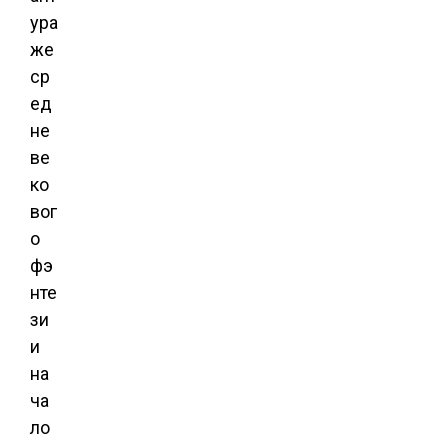
ура
же
ср
ед
не
ве
ко
вог
о
фэ
нте
зи
и
на
ча
ло