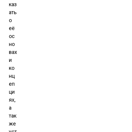
каз
ать
о
её
ос
но
вах
и
ко
нц
еп
ци
ях,
а
так
же
уст