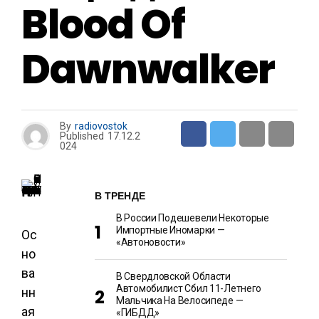
Blood Of
Dawnwalker
By
radiovostok
Published
17.12.2
024
В ТРЕНДЕ
В России Подешевели Некоторые
Импортные Иномарки —
Ос
«Автоновости»
но
ва
В Свердловской Области
Автомобилист Сбил 11-Летнего
нн
Мальчика На Велосипеде —
ая
«ГИБДД»