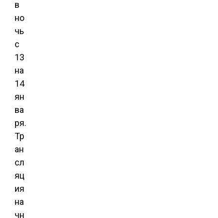
в
но
чь
с
13
на
14
ян
ва
ря.
Тр
ан
сл
яц
ия
на
чн