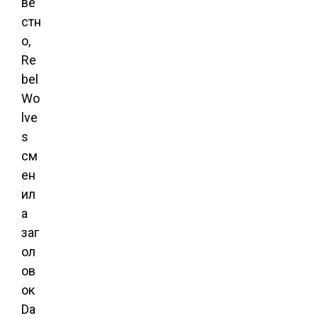
ве
стн
о,
Re
bel
Wo
lve
s
см
ен
ил
а
заг
ол
ов
ок
Da