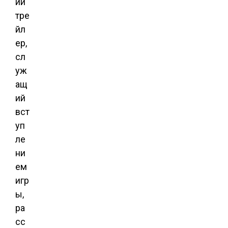
ий
тре
йл
ер,
сл
уж
ащ
ий
вст
уп
ле
ни
ем
игр
ы,
ра
сс