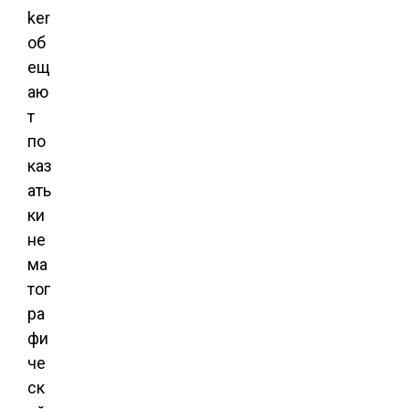
ker
об
ещ
аю
т
по
каз
ать
ки
не
ма
тог
ра
фи
че
ск