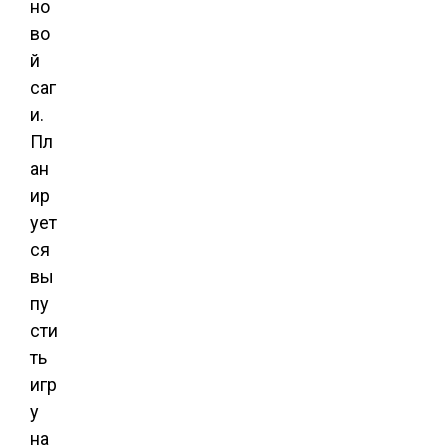
но
во
й
саг
и.
Пл
ан
ир
ует
ся
вы
пу
сти
ть
игр
у
на