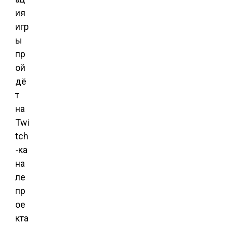
ия
игр
ы
пр
ой
дё
т
на
Twi
tch
-ка
на
ле
пр
ое
кта