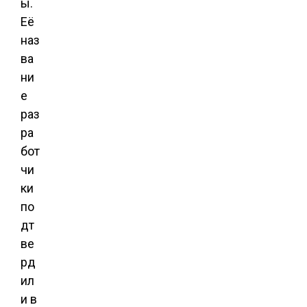
ы.
Её
наз
ва
ни
е
раз
ра
бот
чи
ки
по
дт
ве
рд
ил
и в