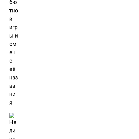
бю
тно
й
игр
ы и
см
ен
е
её
наз
ва
ни
я.