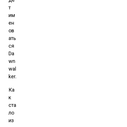
т
им
ен
ов
ать
ся
Da
wn
wal
ker.
Ка
к
ста
ло
из