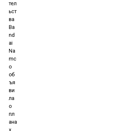
тел
ьст
ва
Ba
nd
ai
Na
mc
o
об
ъя
ви
ла
о
пл
ана
х