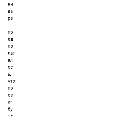
ян
ва
ре
—
пр
ед
по
лаг
ал
ос
ь,
что
пр
ое
кт
бу
де