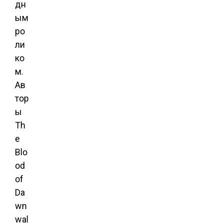
дн
ым
ро
ли
ко
м.
Ав
тор
ы
Th
e
Blo
od
of
Da
wn
wal