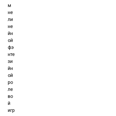
м
не
ли
не
йн
ой
фэ
нте
зи
йн
ой
ро
ле
во
й
игр