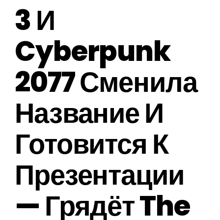
3 И
Cyberpunk
2077 Сменила
Название И
Готовится К
Презентации
— Грядёт The