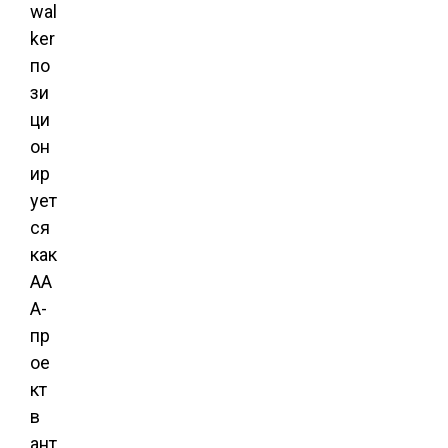
wal
ker
по
зи
ци
он
ир
ует
ся
как
AA
A-
пр
ое
кт
в
ант