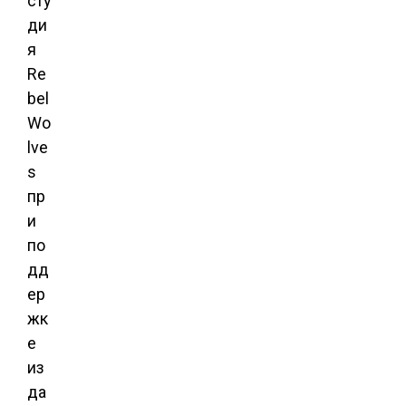
сту
ди
я
Re
bel
Wo
lve
s
пр
и
по
дд
ер
жк
е
из
да