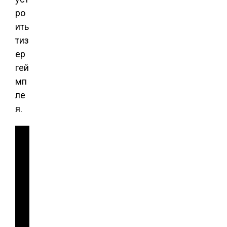
ро
ить
тиз
ер
гей
мп
ле
я.