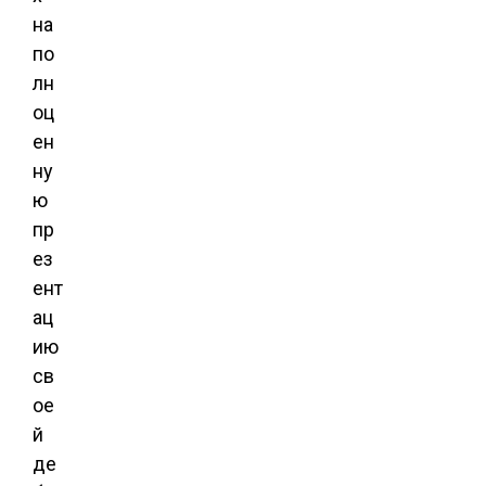
на
по
лн
оц
ен
ну
ю
пр
ез
ент
ац
ию
св
ое
й
де