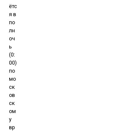
ётс
я в
по
лн
оч
ь
(0:
00)
по
мо
ск
ов
ск
ом
у
вр