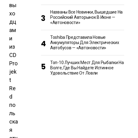
вы
Названы Все Новинки, Вышедшие На
хо
Российский Авторынок В Июне —
дц
«Автоновости»
ам
Toshiba Представила Новые
и
Аккумуляторы Для Электрических
из
Автобусов — «Автоновости»
CD
Pro
Топ-10 Лучших Мест Для Рыбалки На
Волге, Где Вы Найдете Истинное
jek
Удовольствие От Ловли
t
Re
d
по
ль
ска
я