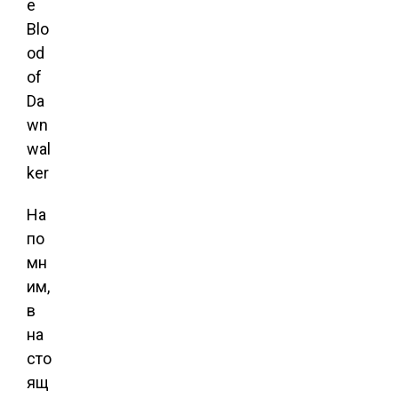
На
по
мн
им,
в
на
сто
ящ