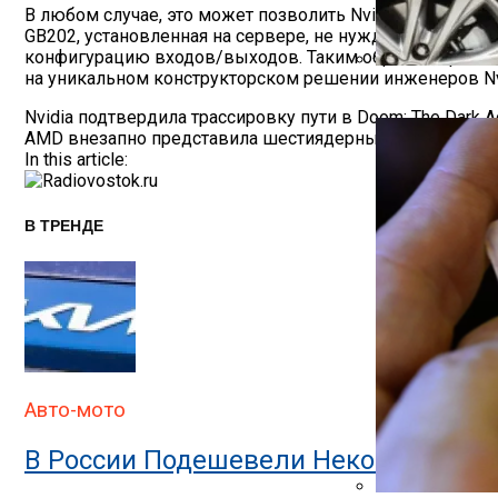
В любом случае, это может позволить Nvidia предложи
GB202, установленная на сервере, не нуждается в вид
конфигурацию входов/выходов. Таким образом, трёхком
на уникальном конструкторском решении инженеров Nv
Автоюрист Объ
Навигация
Nvidia подтвердила трассировку пути в Doom: The Dark
AMD внезапно представила шестиядерный процессор Ryz
По
In this article:
Записям
В ТРЕНДЕ
Авто-мото
В России Подешевели Некоторые Им