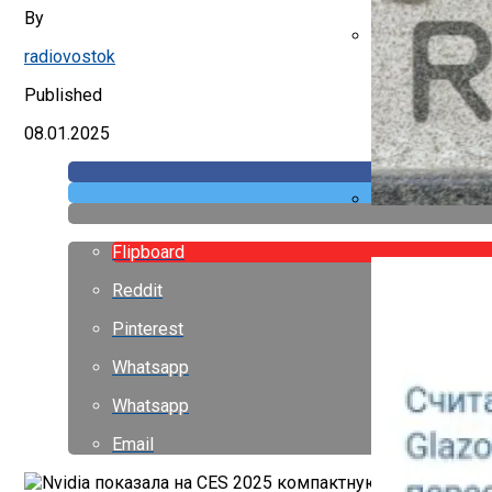
Указ Трампа От
By
radiovostok
Canon Выпустил
Published
08.01.2025
Россиян Предуп
Flipboard
Reddit
Pinterest
Whatsapp
Whatsapp
Email