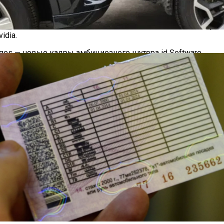
ть клиентам продукты на основе чипа GB202, смешивая раз
еоразъёме, в то время как некоторые OEM-производители
понентная печатная плата не является обязательным требо
idia.
яснил, Когда Можно Уладить Спор После ДТП Без ГАИ — «ГИБД
 Ages — новые кадры амбициозного шутера id Software
en 5 9600 с частотой до 5,2 ГГц
портные Иномарки — «Автоновости»