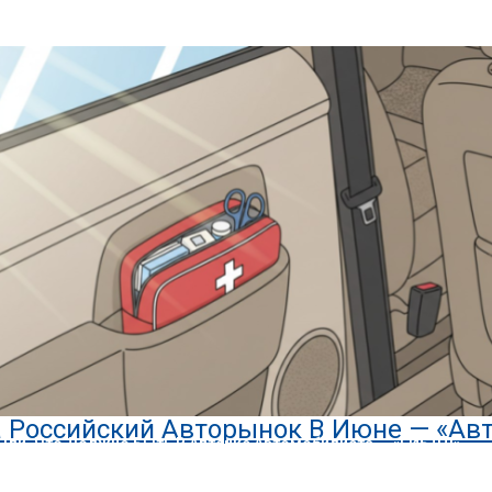
или, Что Делать В Случае Утери Водительских Прав — «ГИБДД»
ист Сбил 11-Летнего Мальчика На Вел
 Российский Авторынок В Июне — «Ав
ыли, Что Должно Быть В Аптечке Автомобилиста — «ГИБДД»