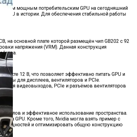
тал самым мощным потребительским GPU на сегодняшний
х GPU в истории. Для обеспечения стабильной работы
CB, на основной плате которой размещён чип GB202 с 92
ровки напряжения (VRM). Данная конструкция
ойства.
нтакте 12 В, что позволяет эффективно питать GPU и
азъёмы для дисплеев, вентиляторов и PCIe.
деления видеовыходов, PCIe и разъёмов вентиляторов
сигналов и эффективное использование пространства.
я на GPU. Кроме того, Nvidia могла взять пример с
ных мощностей и оптимизировать общую конструкцию