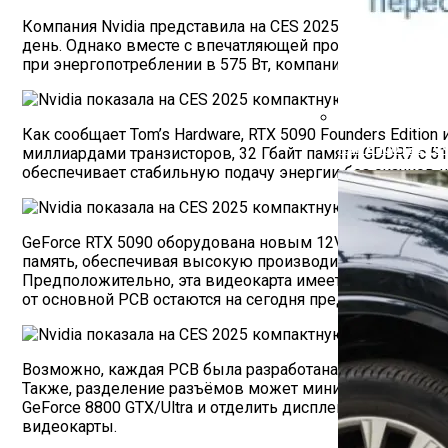
Компания Nvidia представила на CES 2025 графический
день. Однако вместе с впечатляющей производительнос
при энергопотреблении в 575 Вт, компания создала тр
Как сообщает Tom’s Hardware, RTX 5090 Founders Editi
Как Работает С
миллиардами транзисторов, 32 Гбайт памяти GDDR7 с 5
обеспечивает стабильную подачу энергии без скачков н
GeForce RTX 5090 оборудована новым 12V-2×6 разъёмом
память, обеспечивая высокую производительность. Несм
Предположительно, эта видеокарта имеет ещё две плат
от основной PCB остаются на сегодня предметом домы
Возможно, каждая PCB была разработана для конкретн
Также, разделение разъёмов может минимизировать элек
GeForce 8800 GTX/Ultra и отделить дисплейные движк
видеокарты.