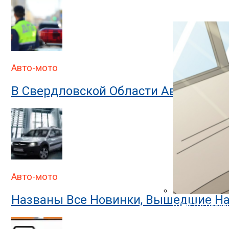
В ГИБДД Объясн
Авто-мото
В Свердловской Области Автомобил
Авто-мото
Названы Все Новинки, Вышедшие На
В ГИБДД Раскр