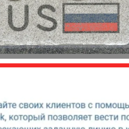
водит 75 Дней На Решение Судьбы TikTok В США
а Приложение Для Стриминга С Нескольких Камер, Но Не Своих
редили, Что Грозит За Грязные Номера Машины — «ГИБДД»