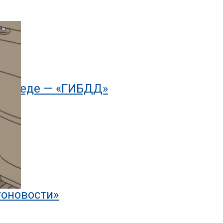
осипеде — «ГИБДД»
тоновости»