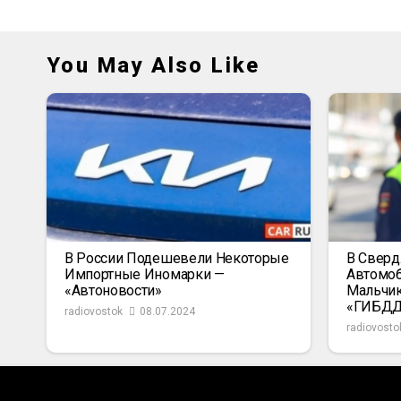
You May Also Like
В России Подешевели Некоторые
В Сверд
Импортные Иномарки —
Автомоб
«Автоновости»
Мальчик
«ГИБД
radiovostok
08.07.2024
radiovosto