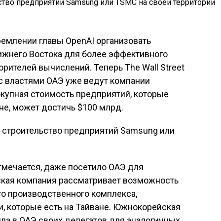
ремлении главы OpenAI организовать
ижнего Востока для более эффективного
ителей вычислений. Теперь The Wall Street
ы с властями ОАЭ уже ведут компании
окупная стоимость предприятий, которые
не, может достичь $100 млрд.
тмечается, даже посетило ОАЭ для
ьская компания рассматривает возможность
го производственного комплекса,
и, которые есть на Тайване. Южнокорейская
ила в ОАЭ своих делегатов для аналогичных