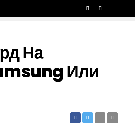
рд На
Samsung Или