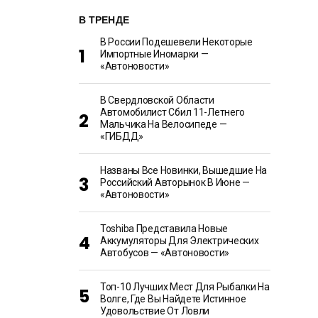
В ТРЕНДЕ
В России Подешевели Некоторые
Импортные Иномарки —
«Автоновости»
В Свердловской Области
Автомобилист Сбил 11-Летнего
Мальчика На Велосипеде —
«ГИБДД»
Названы Все Новинки, Вышедшие На
Российский Авторынок В Июне —
«Автоновости»
Toshiba Представила Новые
Аккумуляторы Для Электрических
Автобусов — «Автоновости»
Топ-10 Лучших Мест Для Рыбалки На
Волге, Где Вы Найдете Истинное
Удовольствие От Ловли