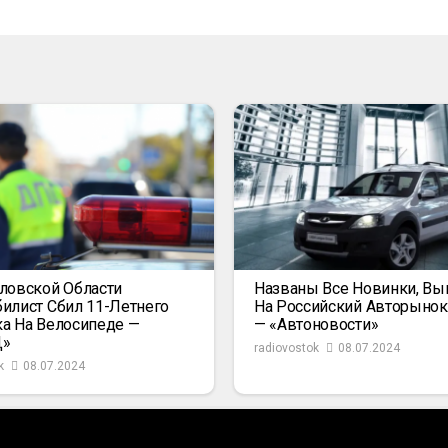
ловской Области
Названы Все Новинки, В
илист Сбил 11-Летнего
На Российский Авторыно
а На Велосипеде —
— «Автоновости»
Д»
radiovostok
08.07.2024
k
08.07.2024