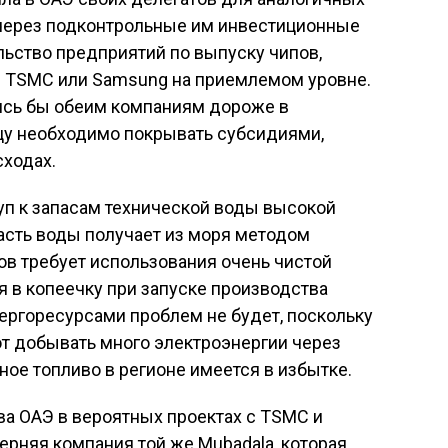
 через подконтрольные им инвестиционные
ьство предприятий по выпуску чипов,
 TSMC или Samsung на приемлемом уровне.
сь бы обеим компаниям дороже в
ицу необходимо покрывать субсидиями,
сходах.
уп к запасам технической воды высокой
асть воды получает из моря методом
ов требует использования очень чистой
я в копеечку при запуске производства
ергоресурсами проблем не будет, поскольку
т добывать много электроэнергии через
ное топливо в регионе имеется в избытке.
ва ОАЭ в вероятных проектах с TSMC и
рняя компания той же Mubadala, которая