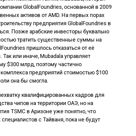
мпании GlobalFoundries, основанной в 2009
венных активов от AMD. На первых порах
роительству предприятия GlobalFoundries в
ться. Позже арабские инвесторы буквально
мостью тратить существенные суммы на
lFoundries пришлось отказаться от её
 Так или иначе, Mubadala управляет
му $300 млрд, поэтому частично
 комплекса предприятий стоимостью $100
оли она бы смогла.
 нехватку квалифицированных кадров для
ства чипов на территории ОАЭ, но на
тия TSMC в Аризоне уже понятно, что
специалистов с Тайваня, пока не будут