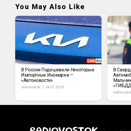
You May Also Like
В России Подешевели Некоторые
В Сверд
Импортные Иномарки —
Автомоб
«Автоновости»
Мальчик
«ГИБД
radiovostok
08.07.2024
radiovosto