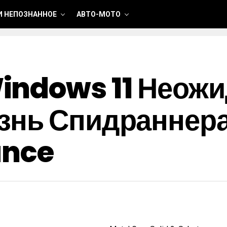
И НЕПОЗНАННОЕ
АВТО-МОТО
indows 11 Неож
знь Спидраннера
ance