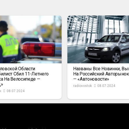
ловской Области
Названы Все Новинки, В
илист Сбил 11-Летнего
На Российский Авторыно
а На Велосипеде —
— «Автоновости»
Д»
radiovostok
08.07.2024
k
08.07.2024