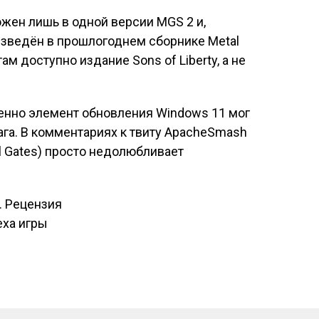
жен лишь в одной версии MGS 2 и,
изведён в прошлогоднем сборнике Metal
 (там доступно издание Sons of Liberty, а не
менно элемент обновления Windows 11 мог
ага. В комментариях к твиту ApacheSmash
ll Gates) просто недолюбливает
в. Рецензия
исям
еха игры