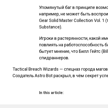
Упомянутый баг в принципе возмо
например, не может быть воспро
Gear Solid Master Collection Vol. 1
Substance).
Игроки в растерянности, какой и
повлиять на работоспособность б
бытует мнение, что Билл Гейтс (Bi
спидраннеров.
Tactical Breach Wizards — спецназ города маго
Навигация по зап
Создатель Astro Bot раскрыл, в чём секрет усп
In this article: