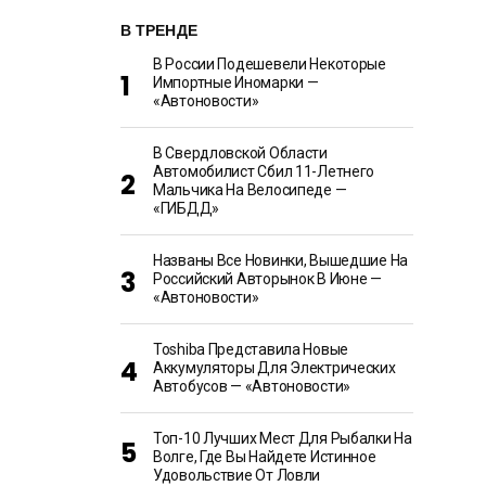
В ТРЕНДЕ
В России Подешевели Некоторые
Импортные Иномарки —
«Автоновости»
В Свердловской Области
Автомобилист Сбил 11-Летнего
Мальчика На Велосипеде —
«ГИБДД»
Названы Все Новинки, Вышедшие На
Российский Авторынок В Июне —
«Автоновости»
Toshiba Представила Новые
Аккумуляторы Для Электрических
Автобусов — «Автоновости»
Топ-10 Лучших Мест Для Рыбалки На
Волге, Где Вы Найдете Истинное
Удовольствие От Ловли