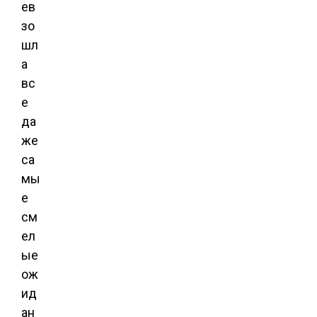
ев
зо
шл
а
вс
е
да
же
са
мы
е
см
ел
ые
ож
ид
ан