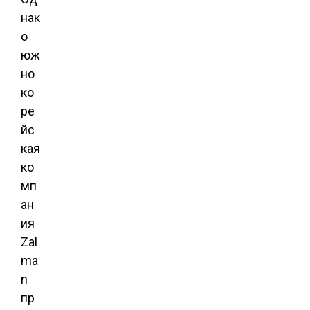
нак
о
юж
но
ко
ре
йс
кая
ко
мп
ан
ия
Zal
ma
n
пр