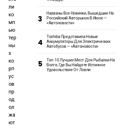
ли
Названы Все Новинки, Вышедшие На
ко
Российский Авторынок В Июне —
мп
«Автоновости»
ью
Toshiba Представила Новые
тер
Аккумуляторы Для Электрических
ны
Автобусов — «Автоновости»
х
ко
Топ-10 Лучших Мест Для Рыбалки На
Волге, Где Вы Найдете Истинное
рп
Удовольствие От Ловли
ус
ов
пр
од
ол
жа
ют