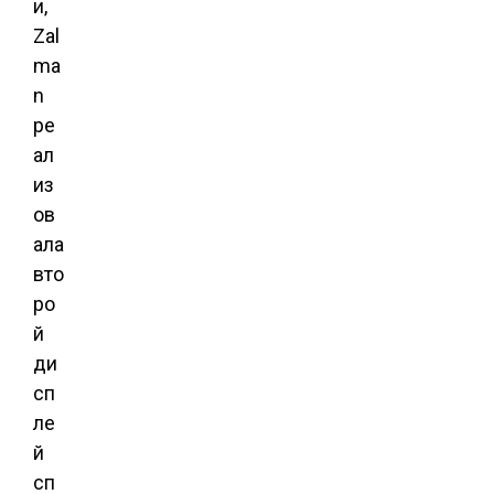
и,
Zal
ma
n
ре
ал
из
ов
ала
вто
ро
й
ди
сп
ле
й
сп