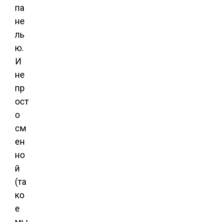
па
не
ль
ю.
И
не
пр
ост
о
см
ен
но
й
(та
ко
е
мы