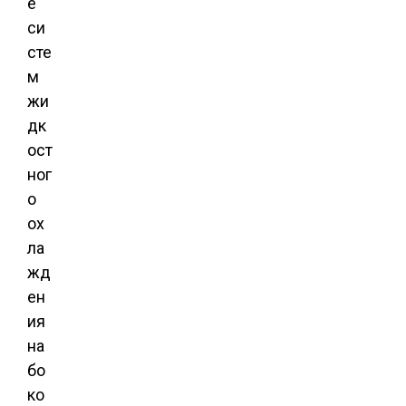
е
си
сте
м
жи
дк
ост
ног
о
ох
ла
жд
ен
ия
на
бо
ко