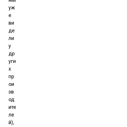
уж
е
ви
де
ли
у
др
уги
х
пр
ои
зв
од
ите
ле
й),