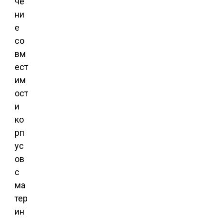
че
ни
е
со
вм
ест
им
ост
и
ко
рп
ус
ов
с
ма
тер
ин