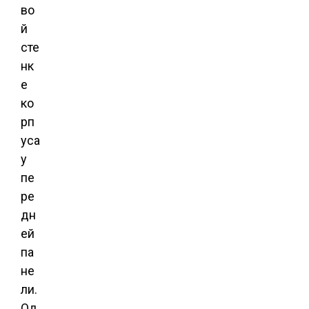
во
й
сте
нк
е
ко
рп
уса
у
пе
ре
дн
ей
па
не
ли.
Од