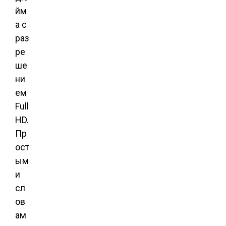
йм
а с
раз
ре
ше
ни
ем
Full
HD.
Пр
ост
ым
и
сл
ов
ам