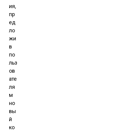
ия,
пр
ед
ло
жи
в
по
льз
ов
ате
ля
м
но
вы
й
ко