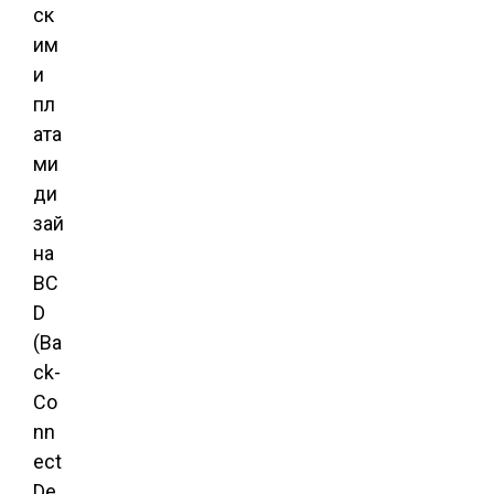
ск
им
и
пл
ата
ми
ди
зай
на
BC
D
(Ba
ck-
Co
nn
ect
De