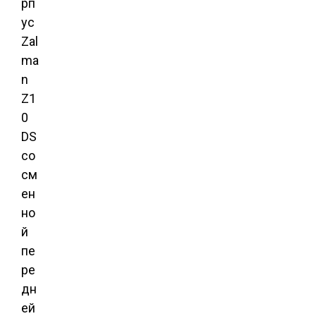
рп
ус
Zal
ma
n
Z1
0
DS
со
см
ен
но
й
пе
ре
дн
ей