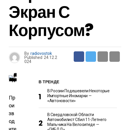
Экран С
Корпусом?
By
radiovostok
Published
24.12.2
024
В ТРЕНДЕ
В России Подешевели Некоторые
Импортные Иномарки —
Пр
«Автоновости»
ои
зв
В Свердловской Области
Автомобилист Сбил 11-Летнего
од
Мальчика На Велосипеде —
ите
«ГИБДД»