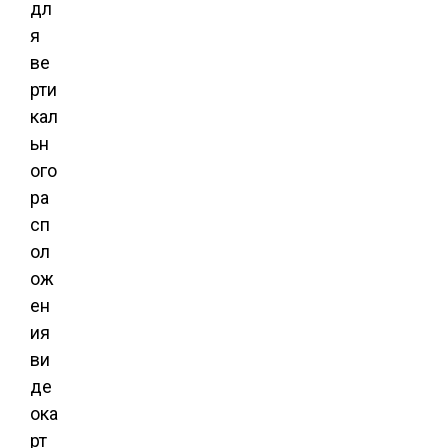
дл
я
ве
рти
кал
ьн
ого
ра
сп
ол
ож
ен
ия
ви
де
ока
рт