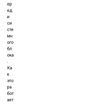
ер
ед
и
си
сте
мн
ого
бл
ока
.
Ка
к
это
ра
бот
ает