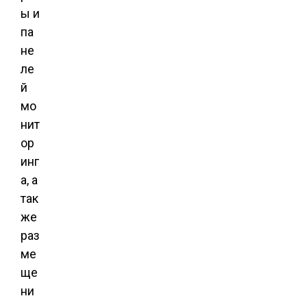
ы и
па
не
ле
й
мо
нит
ор
инг
а, а
так
же
раз
ме
ще
ни