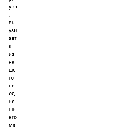
уса
,
вы
узн
ает
е
из
на
ше
го
сег
од
ня
шн
его
ма