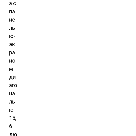
а с
па
не
ль
ю-
эк
ра
но
м
ди
аго
на
ль
ю
15,
6
дю