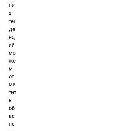
ни
х
тен
де
нц
ий
мо
же
м
от
ме
тит
ь
об
ес
пе