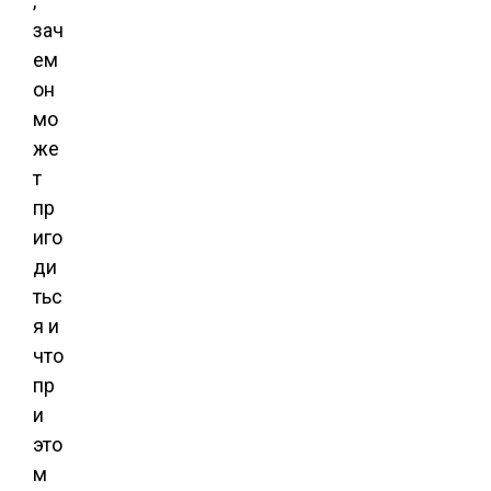
,
зач
ем
он
мо
же
т
пр
иго
ди
тьс
я и
что
пр
и
это
м