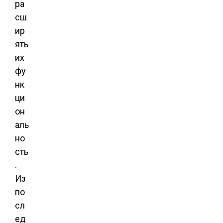
ра
сш
ир
ять
их
фу
нк
ци
он
аль
но
сть
.
Из
по
сл
ед