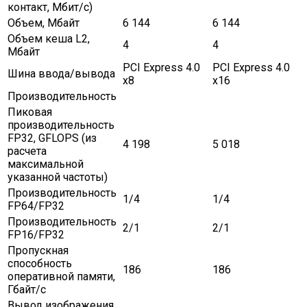
контакт, Мбит/с)
Объем, Мбайт
6 144
6 144
Объем кеша L2,
4
4
Мбайт
PCI Express 4.0
PCI Express 4.0
Шина ввода/вывода
x8
x16
Производительность
Пиковая
производительность
FP32, GFLOPS (из
4 198
5 018
расчета
максимальной
указанной частоты)
Производительность
1/4
1/4
FP64/FP32
Производительность
2/1
2/1
FP16/FP32
Пропускная
способность
186
186
оперативной памяти,
Гбайт/с
Вывод изображения