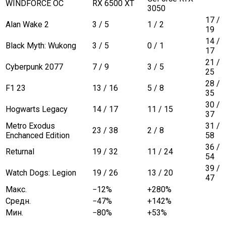
WINDFORCE OC
RX 6500 XT
3050
17 /
Alan Wake 2
3 / 5
1 / 2
19
14 /
Black Myth: Wukong
3 / 5
0 / 1
17
21 /
Cyberpunk 2077
7 / 9
3 / 5
25
28 /
F1 23
13 / 16
5 / 8
35
30 /
Hogwarts Legacy
14 / 17
11 / 15
37
Metro Exodus
31 /
23 / 38
2 / 8
Enchanced Edition
58
36 /
Returnal
19 / 32
11 / 24
54
39 /
Watch Dogs: Legion
19 / 26
13 / 20
47
Макс.
−12%
+280%
Средн.
−47%
+142%
Мин.
−80%
+53%