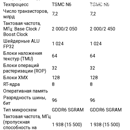
В ГИБДД Раскрыли, Что
Техпроцесс
TSMC N6
TSMC N6
Число транзисторов,
7,2
7,2
млрд
Тактовая частота,
МГц: Base Clock /
2 000/2 050
2 000/2 450
Boost Clock
Шейдерные ALU
1 024
1 024
FP32
Блоки наложения
64
64
текстур (TMU)
Блоки операций
32
32
растеризации (ROP)
Блоки XMX
128
128
RT-ядра
8
8
Оперативная память
Разрядность шины,
96
96
бит
Тип микросхем
GDDR6 SGRAM
GDDR6 SGRAM
Тактовая частота, МГц
(пропускная
1 938 (15 500)
1 938 (15 500)
способность на