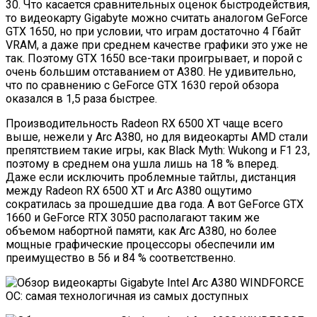
30. Что касается сравнительных оценок быстродействия,
то видеокарту Gigabyte можно считать аналогом GeForce
GTX 1650, но при условии, что играм достаточно 4 Гбайт
VRAM, а даже при среднем качестве графики это уже не
так. Поэтому GTX 1650 все-таки проигрывает, и порой с
очень большим отставанием от A380. Не удивительно,
что по сравнению с GeForce GTX 1630 герой обзора
оказался в 1,5 раза быстрее.
Производительность Radeon RX 6500 XT чаще всего
выше, нежели у Arc A380, но для видеокарты AMD стали
препятствием такие игры, как Black Myth: Wukong и F1 23,
поэтому в среднем она ушла лишь на 18 % вперед.
Даже если исключить проблемные тайтлы, дистанция
между Radeon RX 6500 XT и Arc A380 ощутимо
сократилась за прошедшие два года. А вот GeForce GTX
1660 и GeForce RTX 3050 располагают таким же
объемом набортной памяти, как Arc A380, но более
мощные графические процессоры обеспечили им
преимущество в 56 и 84 % соответственно.