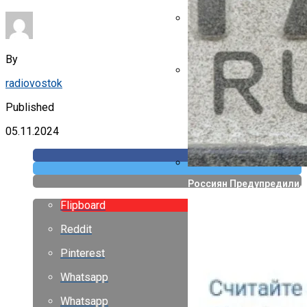
Указ Трампа Отводит 75
By
radiovostok
Canon Выпустила Прилож
Собственных
Published
05.11.2024
Россиян Предупредили, 
Flipboard
Reddit
Pinterest
Whatsapp
Whatsapp