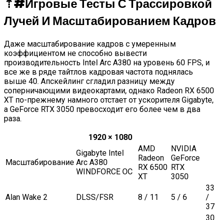
⇡#
Игровые Тесты С Трассировкой
Лучей И Масштабированием Кадров
Даже масштабирование кадров с умеренным
коэффициентом не способно вывести
производительность Intel Arc A380 на уровень 60 FPS, и
все же в ряде тайтлов кадровая частота поднялась
выше 40. Апскейлинг сгладил разницу между
соперничающими видеокартами, однако Radeon RX 6500
XT по-прежнему намного отстает от ускорителя Gigabyte,
а GeForce RTX 3050 превосходит его более чем в два
раза.
1920 × 1080
AMD
NVIDIA
Gigabyte Intel
Radeon
GeForce
Масштабирование
Arc A380
RX 6500
RTX
WINDFORCE OC
XT
3050
33
Alan Wake 2
DLSS/FSR
8 / 11
5 / 6
/
37
30