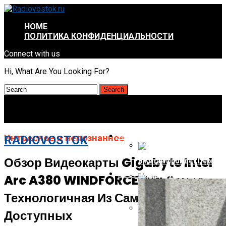
HOME
ПОЛИТИКА КОНФИДЕНЦИАЛЬНОСТИ
Connect with us
Hi, What Are You Looking For?
ИНТРЕСНОЕ И НЕПОЗНАННОЕ
Интресное и непознанное
RADIOVOSTOK
Обзор Видеокарты Gigabyte Intel
В Китае Пройдёт Первы
АВТО-МОТО
Arc A380 WINDFORCE OC: Самая
Energizer Выходит На Р
Технологичная Из Самых
Доступных
AMD Отложила Запуск Ra