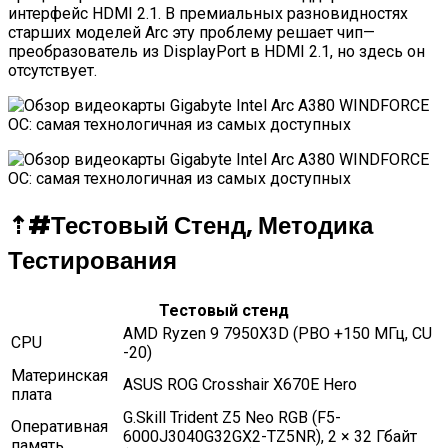
интерфейс HDMI 2.1. В премиальных разновидностях
старших моделей Arc эту проблему решает чип—
преобразователь из DisplayPort в HDMI 2.1, но здесь он
отсутствует.
⇡#
Тестовый Стенд, Методика
Тестирования
Тестовый стенд
AMD Ryzen 9 7950X3D (PBO +150 МГц, CU
CPU
-20)
Материнская
ASUS ROG Crosshair X670E Hero
плата
G.Skill Trident Z5 Neo RGB (F5-
Оперативная
6000J3040G32GX2-TZ5NR), 2 × 32 Гбайт
память