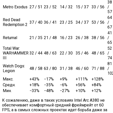
38
Metro Exodus
27 / 51
23 / 52
14 / 32
15 / 37
33 / 56
/
57
64
Red Dead
37 / 40
36 / 41
23 / 25
34 / 37
53 / 56
/
Redemption 2
67
41
Returnal
21 / 35
21 / 48
16 / 23
26 / 38
38 / 56
/
65
Total War:
52
WARHAMMER
32 / 44
48 / 63
22 / 30
35 / 46
48 / 65
/
III
74
81
Watch Dogs:
48 / 58
63 / 80
31 / 38
46 / 60
71 / 88
/
Legion
10
Макс.
+43%
−17%
+9%
+111%
+128%
Средн.
+18%
−35%
−6%
+56%
+84%
Мин.
−33%
−48%
−27%
+10%
+12%
К сожалению, даже в таких условиях Intel Arc A380 не
обеспечивает комфортный средний фреймрейт от 60
FPS, а в самых сложных проектах идет борьба даже за