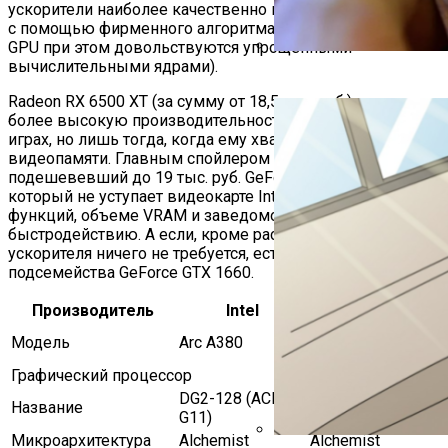
ускорители наиболее качественно масштабируют кадры
с помощью фирменного алгоритма XeSS (остальные
GPU при этом довольствуются упрощенными
вычислительными ядрами).
В ГИБДД Объяснили, Что
Radeon RX 6500 XT (за сумму от 18,5 тыс. руб.) сулит
более высокую производительность в растеризованных
играх, но лишь тогда, когда ему хватает 4 Гбайт
видеопамяти. Главным спойлером для Arc A380 стал
подешевевший до 19 тыс. руб. GeForce RTX 3050,
который не уступает видеокарте Intel в богатстве
функций, объеме VRAM и заведомо превосходит по ее
быстродействию. А если, кроме растеризованных игр, от
ускорителя ничего не требуется, есть модели
подсемейства GeForce GTX 1660.
Производитель
Intel
Gigabyte
Intel Arc A380
Модель
Arc A380
WINDFORCE OC
Графический процессор
DG2-128 (ACM-
DG2-128 (ACM-
Название
G11)
G11)
Микроархитектура
Alchemist
Alchemist