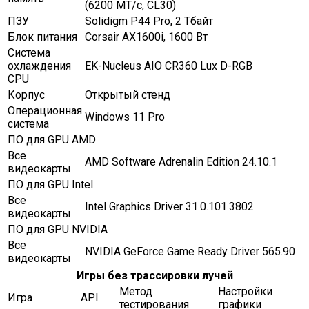
(6200 МТ/с, CL30)
ПЗУ
Solidigm P44 Pro, 2 Тбайт
Блок питания
Corsair AX1600i, 1600 Вт
Система
охлаждения
EK-Nucleus AIO CR360 Lux D-RGB
CPU
Корпус
Открытый стенд
Операционная
Windows 11 Pro
система
ПО для GPU AMD
Все
AMD Software Adrenalin Edition 24.10.1
видеокарты
ПО для GPU Intel
Все
Intel Graphics Driver 31.0.101.3802
видеокарты
ПО для GPU NVIDIA
Все
NVIDIA GeForce Game Ready Driver 565.90
видеокарты
Игры без трассировки лучей
Метод
Настройки
Игра
API
тестирования
графики