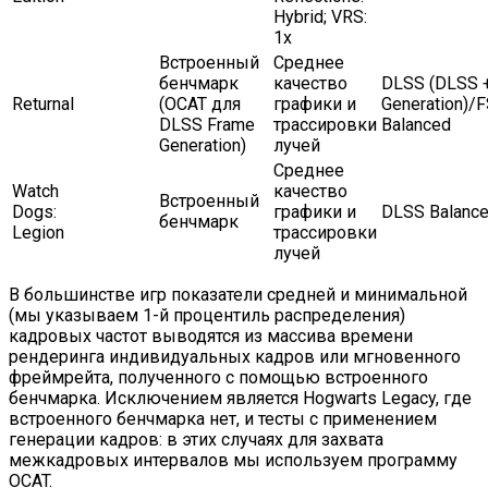
Hybrid; VRS:
1x
Встроенный
Среднее
бенчмарк
качество
DLSS (DLSS 
Returnal
(OCAT для
графики и
Generation)/
DLSS Frame
трассировки
Balanced
Generation)
лучей
Среднее
Watch
качество
Встроенный
Dogs:
графики и
DLSS Balanc
бенчмарк
Legion
трассировки
лучей
В большинстве игр показатели средней и минимальной
(мы указываем 1-й процентиль распределения)
кадровых частот выводятся из массива времени
рендеринга индивидуальных кадров или мгновенного
фреймрейта, полученного с помощью встроенного
бенчмарка. Исключением является Hogwarts Legacy, где
встроенного бенчмарка нет, и тесты с применением
генерации кадров: в этих случаях для захвата
межкадровых интервалов мы используем программу
OCAT.