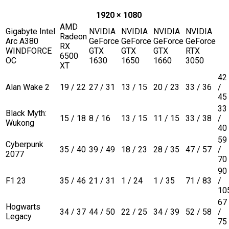
1920 × 1080
AMD
Gigabyte Intel
NVIDIA
NVIDIA
NVIDIA
NVIDIA
Radeon
Arc A380
GeForce
GeForce
GeForce
GeForce
RX
WINDFORCE
GTX
GTX
GTX
RTX
6500
OC
1630
1650
1660
3050
XT
42
Alan Wake 2
19 / 22
27 / 31
13 / 15
20 / 23
33 / 36
/
45
33
Black Myth:
15 / 18
8 / 16
13 / 15
11 / 15
33 / 38
/
Wukong
40
59
Cyberpunk
35 / 40
39 / 49
18 / 23
28 / 35
47 / 57
/
2077
70
90
F1 23
35 / 46
21 / 31
1 / 24
1 / 35
71 / 83
/
10
67
Hogwarts
34 / 37
44 / 50
22 / 25
34 / 39
52 / 58
/
Legacy
75