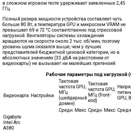
в сложном игровом тесте удерживает заявленные 2,45
ГГц.
Полный резерв мощности устройства составляет чуть
больше 80 Вт, а температура GPU и микросхем VRAM не
превышает 69 и 72 °С соответственно под стрессовой
нагрузкой. Вентиляторы системы охлаждения
вращаются на скорости около 2 тыс. об/мин, поэтому
уровень шума оказался выше, чем у лучших
представителей бюджетной ценовой категории, но в
абсолютных значениях (33 дБА на расстоянии от
видеокарты) не вызывает ни малейших претензий.
Рабочие параметры под нагрузкой (
Тактовая
Тактовая
частота GPU,
Напря
частота GPU,
МГц
питан
МГц (front-
Видеокарта
Настройки
(шейдерный
GPU, 
end)
домен)
Средн.
Макс.
Средн.
Макс.
Средн
Gigabyte
Intel Arc
A380