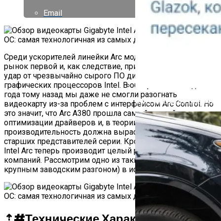
Email
Среди ускорителей линейки Arc модель A380 вышла на
рынок первой и, как следствие, приняла на себя весь
удар от чрезвычайно сырого ПО дискретных
графических процессоров Intel. В обзоре Arc A380 два
года тому назад мы даже не смогли разогнать
Как Работает Счетчик П
видеокарту из-за проблем с интерфейсом Arc Control. Но
это значит, что Arc A380 прошла самый долгий путь
оптимизации драйверов и, в теории, ее
производительность должна вырасти больше, чем у
старших представителей серии. Кроме того, ускорители
Intel Arc теперь производит целый ряд партнерских
компаний. Рассмотрим одно из таких устройств (с
крупным заводским разгоном) в исполнении Gigabyte.
⇡#
Технические Характеристики,