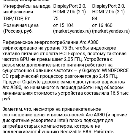
Интерфейсы вывода
DisplayPort 2.0,
DisplayPort 2.0,
изображения
HDMI 2.0b (2.1)
HDMI 2.0b (2.1)
TBP/TDP, Вт
75
84
Розничная цена
от 15 104
от 16 460
(Россия), руб.
(market.yandex.ru)
(market.yandex.ru)
Референсное энергопотребление Arc A380
зафиксировано на уровне 75 Вт, чтобы видеокарте
хватало питания от слота PCI Express, поэтому тактовая
частота GPU не превышает 2,05 ГГц. Устройства с
разъемом дополнительного питания работают на
существенно больших частотах — у Gigabyte WINDFORCE
OC графический процессор разгоняется до 2,45 ГГц.
Продукт Gigabyte дороже самых доступных вариантов
Arc A380, но ненамного: в период работы над обзором
минимальная стоимость устройства составляла 16,5 тыс.
руб.
Заметим, что, несмотря на привлекательное
соотношение цены и возможностей, Arc A380 (и прочие
дискретные ускорители Intel) плохо подходят для
апгрейда старых компьютеров, которые не
поддерживают функцию Resizable BAR. Работать