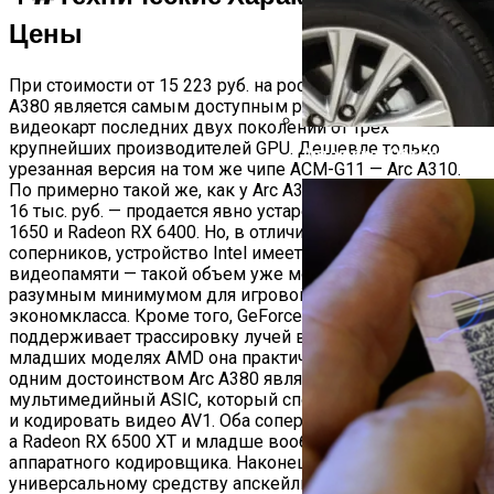
Цены
При стоимости от 15 223 руб. на российском рынке Arc
A380 является самым доступным решением среди
видеокарт последних двух поколений от трех
крупнейших производителей GPU. Дешевле только
Автоюрист Объяснил, Ко
урезанная версия на том же чипе ACM-G11 — Arc A310.
По примерно такой же, как у Arc A380, цене — меньше
16 тыс. руб. — продается явно устаревший GeForce GTX
1650 и Radeon RX 6400. Но, в отличие от прямых
соперников, устройство Intel имеет не 4, а 6 Гбайт
видеопамяти — такой объем уже можно считать
разумным минимумом для игровой видеокарты
экономкласса. Кроме того, GeForce GTX 1650 не
поддерживает трассировку лучей в железе, а на
младших моделях AMD она практически мертва. Еще
одним достоинством Arc A380 является мощный
мультимедийный ASIC, который способен декодировать
и кодировать видео AV1. Оба соперника этого не умеют,
а Radeon RX 6500 XT и младше вообще лишены
аппаратного кодировщика. Наконец, в дополнение к
универсальному средству апскейлинга FSR интеловские