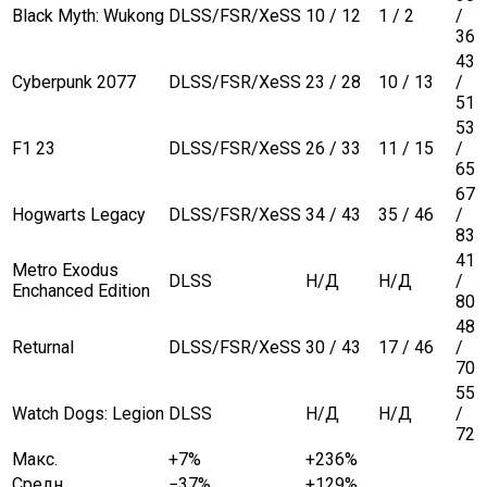
Black Myth: Wukong
DLSS/FSR/XeSS
10 / 12
1 / 2
/
36
43
Cyberpunk 2077
DLSS/FSR/XeSS
23 / 28
10 / 13
/
51
53
F1 23
DLSS/FSR/XeSS
26 / 33
11 / 15
/
65
67
Hogwarts Legacy
DLSS/FSR/XeSS
34 / 43
35 / 46
/
83
41
Metro Exodus
DLSS
Н/Д
Н/Д
/
Enchanced Edition
80
48
Returnal
DLSS/FSR/XeSS
30 / 43
17 / 46
/
70
55
Watch Dogs: Legion
DLSS
Н/Д
Н/Д
/
72
Макс.
+7%
+236%
Средн.
−37%
+129%