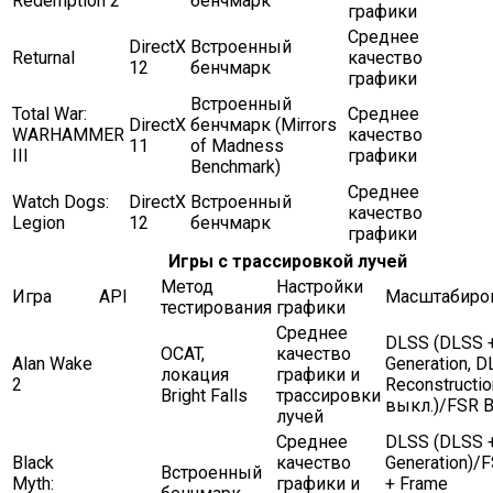
Redemption 2
бенчмарк
графики
Среднее
DirectX
Встроенный
Returnal
качество
12
бенчмарк
графики
Встроенный
Total War:
Среднее
DirectX
бенчмарк (Mirrors
WARHAMMER
качество
11
of Madness
III
графики
Benchmark)
Среднее
Watch Dogs:
DirectX
Встроенный
качество
Legion
12
бенчмарк
графики
Игры с трассировкой лучей
Метод
Настройки
Игра
API
Масштабиро
тестирования
графики
Среднее
DLSS (DLSS 
OCAT,
качество
Alan Wake
Generation, 
локация
графики и
2
Reconstructio
Bright Falls
трассировки
выкл.)/FSR B
лучей
Среднее
DLSS (DLSS 
Black
качество
Generation)/
Встроенный
Myth:
графики и
+ Frame