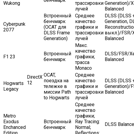
бенчмарк
Wukong
трассировки
Generation)/
лучей
Balanced
Встроенный
Среднее
DLSS (DLSS 
бенчмарк
качество
Generation, 
Cyberpunk
(OCAT для
графики и
Reconstructio
2077
DLSS Frame
трассировки
выкл.)/FSR/
Generation)
лучей
Balanced
Макс.
качество
Встроенный
DLSS/FSR/X
F1 23
графики;
бенчмарк
Balanced
трасса
Monaco
OCAT,
Среднее
DirectX
поездка на
качество
DLSS (DLSS 
12
Hogwarts
тележке в
графики и
Generation)/
Legacy
миссии Path
трассировки
Balanced
to Hogwarts
лучей
Среднее
качество
Metro
графики;
Exodus
Встроенный
Ray Tracing:
DLSS Balanc
Enchanced
бенчмарк
Normal;
Edition
Reflections: