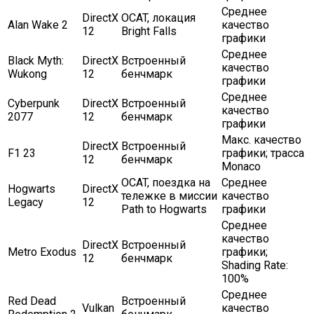
Среднее
DirectX
OCAT, локация
Alan Wake 2
качество
12
Bright Falls
графики
Среднее
Black Myth:
DirectX
Встроенный
качество
Wukong
12
бенчмарк
графики
Среднее
Cyberpunk
DirectX
Встроенный
качество
2077
12
бенчмарк
графики
Макс. качество
DirectX
Встроенный
F1 23
графики; трасса
12
бенчмарк
Monaco
OCAT, поездка на
Среднее
Hogwarts
DirectX
тележке в миссии
качество
Legacy
12
Path to Hogwarts
графики
Среднее
качество
DirectX
Встроенный
Metro Exodus
графики;
12
бенчмарк
Shading Rate:
100%
Среднее
Red Dead
Встроенный
Vulkan
качество