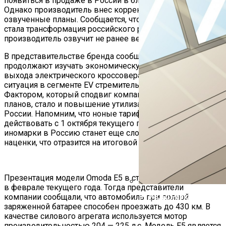
появиться в продаже в России в ближайшее время.
Однако производитель внес корректировки в ранее
озвученные планы. Сообщается, что главной причиной
стала трансформация российского рынка. Новые планы
производитель озвучит не ранее весны 2025 года.
В представительстве бренда сообщили, что аналитики
продолжают изучать экономическую целесообразность
выхода электрического кроссовера на рынок. Сейчас
ситуация в сегменте EV стремительно меняется.
Фактором, который сподвиг компанию на изменения
планов, стало и повышение утилизационного сбора в
России. Напомним, что ноные тарифы начали
действовать с 1 октября текущего года. С ними ввозить
иномарки в Россию станет еще сложнее по причине
наценки, что отразится на итоговой стоимости.
Презентация модели Omoda E5 в стране состоялась еще
в феврале текущего года. Тогда представители
компании сообщали, что автомобиль при полной
В ГИБДД Раскрыли, Что
заряженной батарее способен проезжать до 430 км. В
качестве силового агрегата используется мотор
производительностью 204 — 225 л.с. Модель E5 является