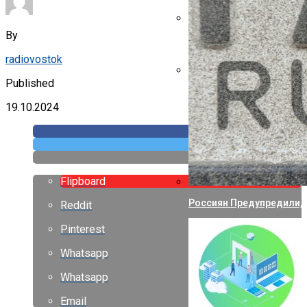
By
Указ Трампа Отводит 75
radiovostok
Published
Canon Выпустила Прилож
Собственных
19.10.2024
Flipboard
Россиян Предупредили, 
Reddit
Pinterest
Whatsapp
Whatsapp
Email