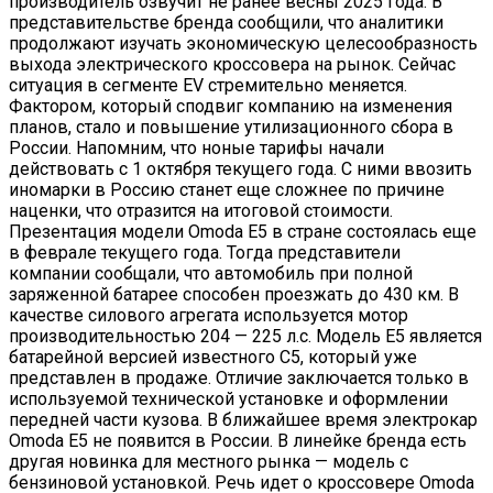
производитель озвучит не ранее весны 2025 года. В
представительстве бренда сообщили, что аналитики
продолжают изучать экономическую целесообразность
выхода электрического кроссовера на рынок. Сейчас
ситуация в сегменте EV стремительно меняется.
Фактором, который сподвиг компанию на изменения
планов, стало и повышение утилизационного сбора в
России. Напомним, что ноные тарифы начали
действовать с 1 октября текущего года. С ними ввозить
иномарки в Россию станет еще сложнее по причине
наценки, что отразится на итоговой стоимости.
Презентация модели Omoda E5 в стране состоялась еще
в феврале текущего года. Тогда представители
компании сообщали, что автомобиль при полной
заряженной батарее способен проезжать до 430 км. В
качестве силового агрегата используется мотор
производительностью 204 — 225 л.с. Модель E5 является
батарейной версией известного C5, который уже
представлен в продаже. Отличие заключается только в
используемой технической установке и оформлении
передней части кузова. В ближайшее время электрокар
Omoda E5 не появится в России. В линейке бренда есть
другая новинка для местного рынка — модель с
бензиновой установкой. Речь идет о кроссовере Omoda