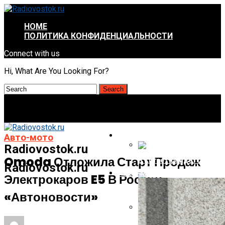
HOME
ПОЛИТИКА КОНФИДЕНЦИАЛЬНОСТИ
Connect with us
Hi, What Are You Looking For?
ИНТРЕСНОЕ И НЕПОЗНАННОЕ
Авто-мото
Radiovostok.ru
Omoda Отложила Старт Продаж
В Китае Пройдёт Первы
Radiovostok.ru
АВТО-МОТО
Электрокаров E5 В России —
Energizer Выходит На Р
«Автоновости»
AMD Отложила Запуск Ra