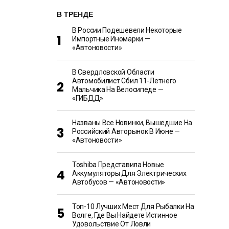
В ТРЕНДЕ
В России Подешевели Некоторые
Импортные Иномарки —
«Автоновости»
В Свердловской Области
Автомобилист Сбил 11-Летнего
Мальчика На Велосипеде —
«ГИБДД»
Названы Все Новинки, Вышедшие На
Российский Авторынок В Июне —
«Автоновости»
Toshiba Представила Новые
Аккумуляторы Для Электрических
Автобусов — «Автоновости»
Топ-10 Лучших Мест Для Рыбалки На
Волге, Где Вы Найдете Истинное
Удовольствие От Ловли