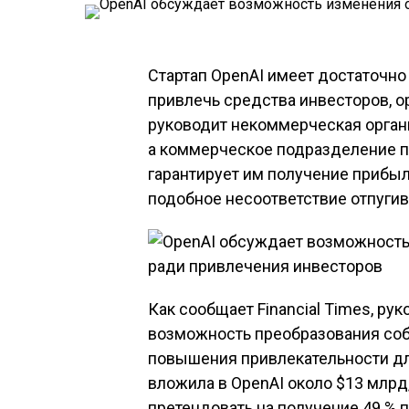
Стартап OpenAI имеет достаточн
привлечь средства инвесторов, о
руководит некоммерческая орган
а коммерческое подразделение пр
гарантирует им получение прибы
подобное несоответствие отпугив
Как сообщает Financial Times, ру
возможность преобразования соб
повышения привлекательности для
вложила в OpenAI около $13 млрд,
претендовать на получение 49 % п