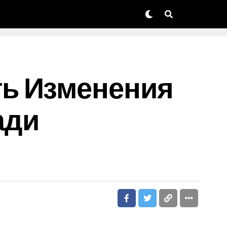
ь Изменения
ади