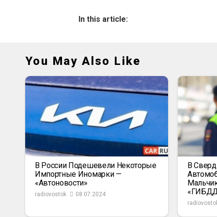
In this article:
You May Also Like
В России Подешевели Некоторые
В Сверд
Импортные Иномарки —
Автомоб
«Автоновости»
Мальчик
«ГИБД
radiovostok
08.07.2024
radiovosto