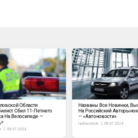
ловской Области
Названы Все Новинки, В
илист Сбил 11-Летнего
На Российский Авторыно
а На Велосипеде —
— «Автоновости»
Д»
radiovostok
08.07.2024
k
08.07.2024