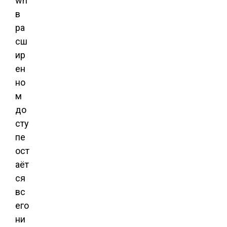
wn
в
ра
сш
ир
ен
но
м
до
сту
пе
ост
аёт
ся
вс
его
ни