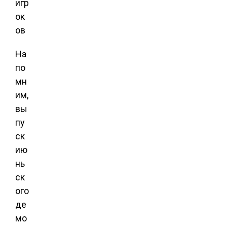
На
по
мн
им,
вы
пу
ск
ию
нь
ск
ого
де
мо