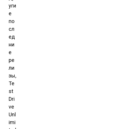
уги
е
по
сл
ед
ни
е
ре
ли
зы,
Te
st
Dri
ve
Unl
imi