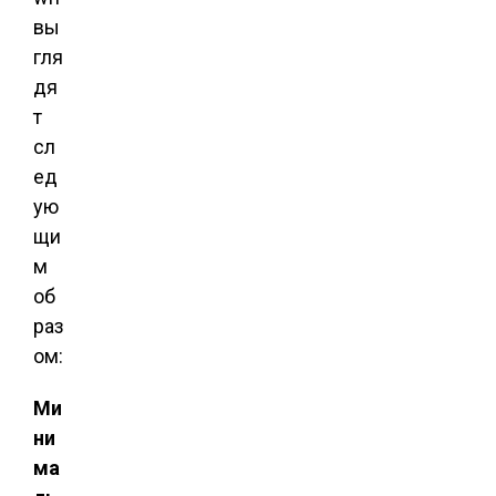
вы
гля
дя
т
сл
ед
ую
щи
м
об
раз
ом:
Ми
ни
ма