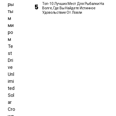
ры
Топ-10 Лучших Мест Для Рыбалки На
Волге, Где Вы Найдете Истинное
ты
Удовольствие От Ловли
м
ми
ро
м
Te
st
Dri
ve
Unl
imi
ted
Sol
ar
Cro