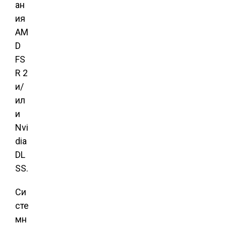
ан
ия
AM
D
FS
R 2
и/
ил
и
Nvi
dia
DL
SS.
Си
сте
мн