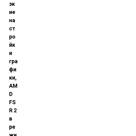
зк
ие
на
ст
ро
йк
и
гра
фи
ки,
AM
D
FS
R 2
в
ре
жи