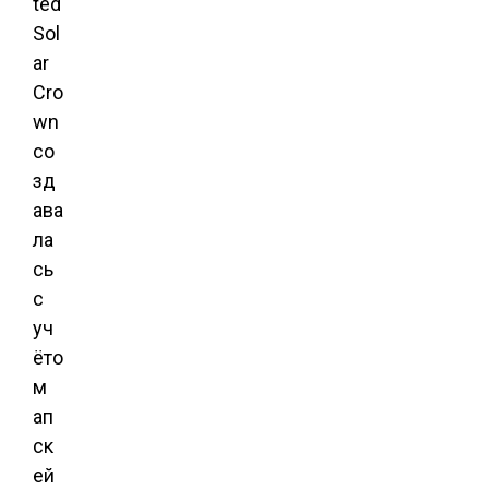
ted
Sol
ar
Cro
wn
со
зд
ава
ла
сь
с
уч
ёто
м
ап
ск
ей