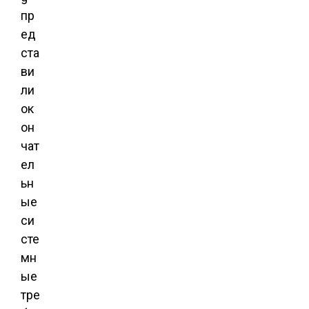
пр
ед
ста
ви
ли
ок
он
чат
ел
ьн
ые
си
сте
мн
ые
тре