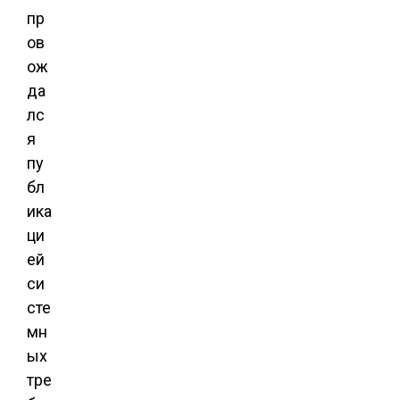
пр
ов
ож
да
лс
я
пу
бл
ика
ци
ей
си
сте
мн
ых
тре