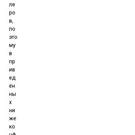
ле
ро
в,
по
это
му
в
пр
ив
ед
ён
ны
х
ни
же
ко
нф