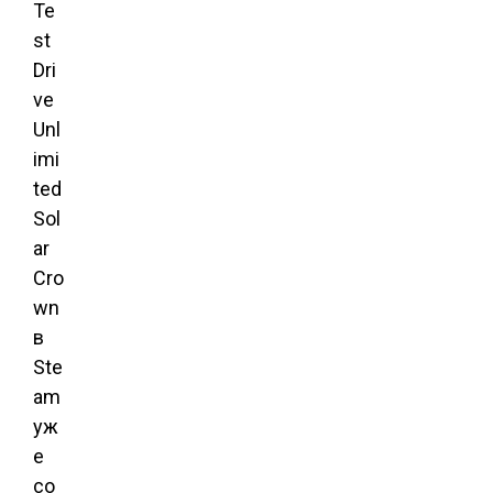
Te
st
Dri
ve
Unl
imi
ted
Sol
ar
Cro
wn
в
Ste
am
уж
е
со