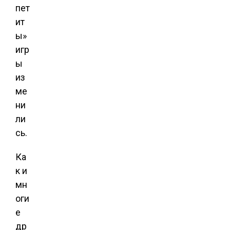
пет
ит
ы»
игр
ы
из
ме
ни
ли
сь.
Ка
к и
мн
оги
е
др