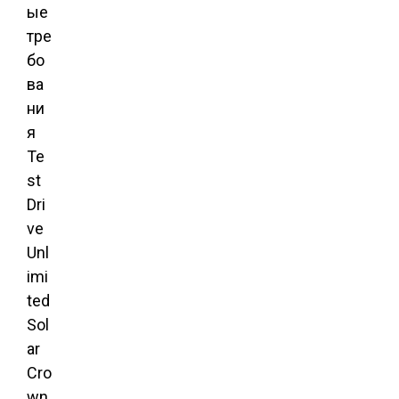
ые
тре
бо
ва
ни
я
Te
st
Dri
ve
Unl
imi
ted
Sol
ar
Cro
wn