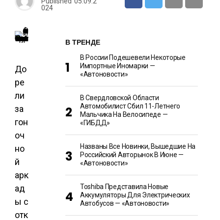
Published
05.09.2
024
В ТРЕНДЕ
В России Подешевели Некоторые
Импортные Иномарки —
До
«Автоновости»
ре
ли
В Свердловской Области
Автомобилист Сбил 11-Летнего
за
Мальчика На Велосипеде —
гон
«ГИБДД»
оч
Названы Все Новинки, Вышедшие На
но
Российский Авторынок В Июне —
й
«Автоновости»
арк
Toshiba Представила Новые
ад
Аккумуляторы Для Электрических
ы с
Автобусов — «Автоновости»
отк