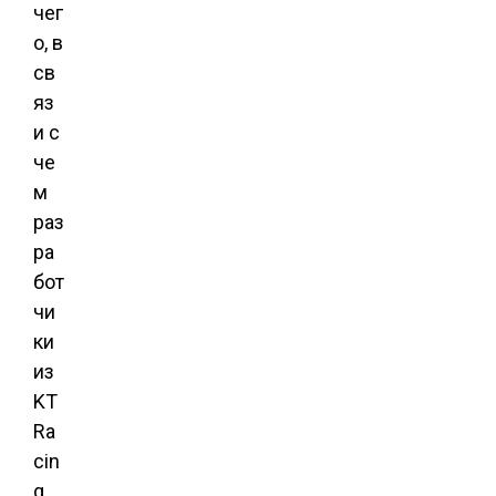
чег
о, в
св
яз
и с
че
м
раз
ра
бот
чи
ки
из
KT
Ra
cin
g