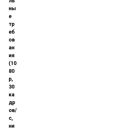
ль
ны
е
тр
еб
ов
ан
ия
(10
80
p,
30
ка
др
ов/
с,
ни