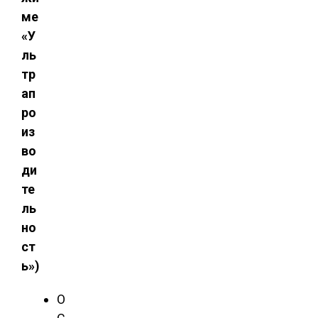
ме
«У
ль
тр
ап
ро
из
во
ди
те
ль
но
ст
ь»)
О