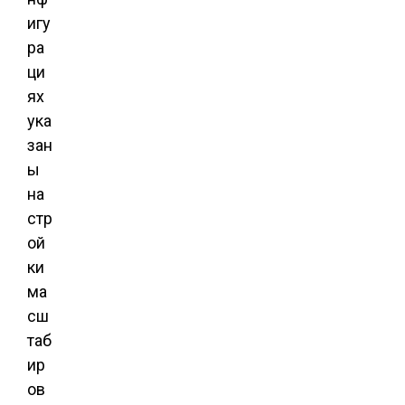
игу
ра
ци
ях
ука
зан
ы
на
стр
ой
ки
ма
сш
таб
ир
ов