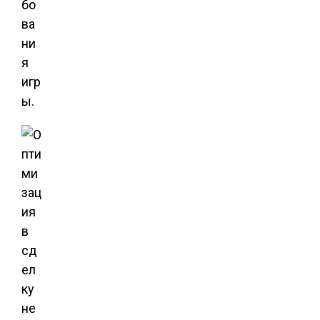
бо
ва
ни
я
игр
ы.