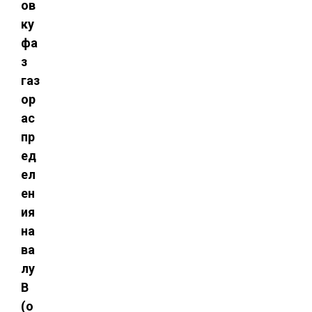
ов
ку
фа
з
газ
ор
ас
пр
ед
ел
ен
ия
на
ва
лу
B
(о