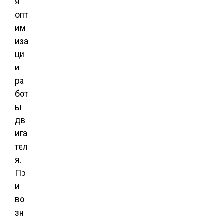
я
опт
им
иза
ци
и
ра
бот
ы
дв
ига
тел
я.
Пр
и
во
зн