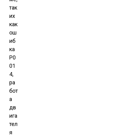
так
их
как
ош
иб
ка
P0
01
4,
ра
бот
а
дв
ига
тел
я