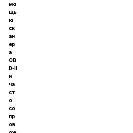
мо
щь
ю
ск
ан
ер
а
OB
D-II
и
ча
ст
о
со
пр
ов
ож