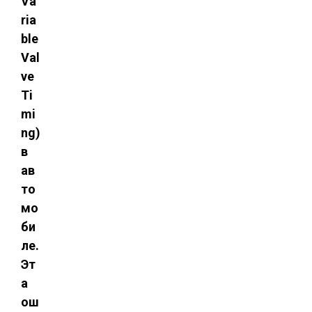
Va
ria
ble
Val
ve
Ti
mi
ng)
в
ав
то
мо
би
ле.
Эт
а
ош