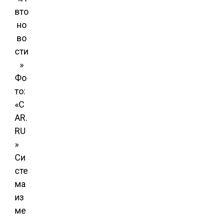
Фо
то:
«C
AR.
RU
»
Си
сте
ма
из
ме