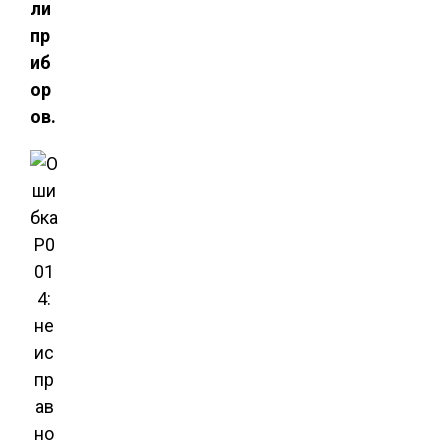
ли
пр
иб
ор
ов.