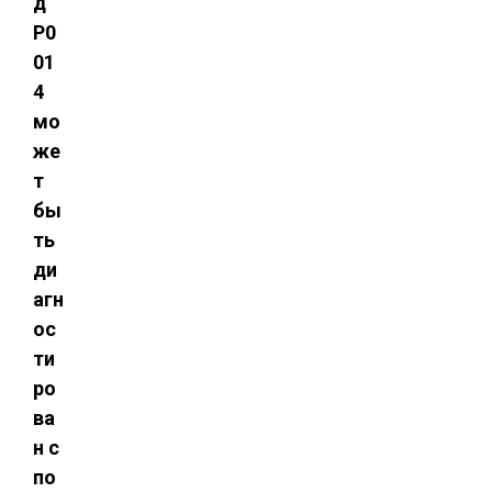
д
P0
01
4
мо
же
т
бы
ть
ди
агн
ос
ти
ро
ва
н с
по