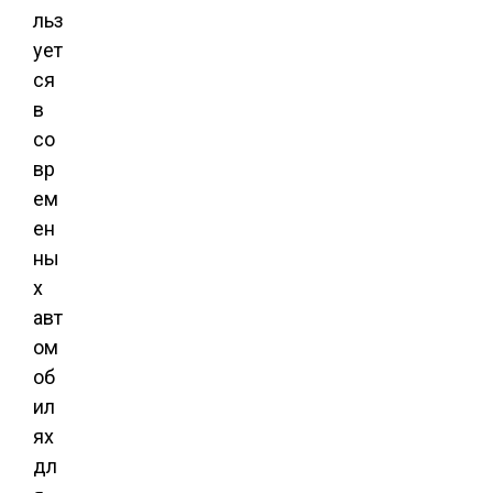
льз
ует
ся
в
со
вр
ем
ен
ны
х
авт
ом
об
ил
ях
дл