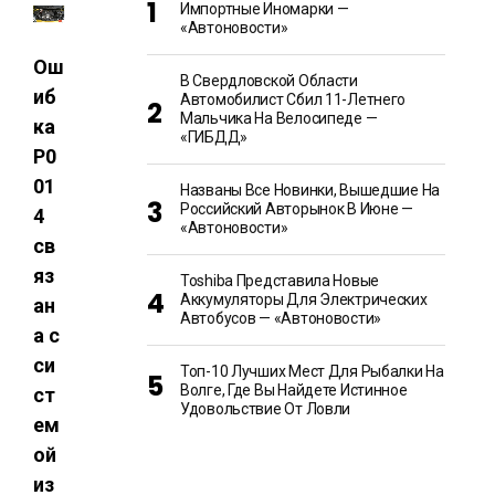
Импортные Иномарки —
«Автоновости»
Ош
В Свердловской Области
иб
Автомобилист Сбил 11-Летнего
Мальчика На Велосипеде —
ка
«ГИБДД»
P0
01
Названы Все Новинки, Вышедшие На
Российский Авторынок В Июне —
4
«Автоновости»
св
яз
Toshiba Представила Новые
Аккумуляторы Для Электрических
ан
Автобусов — «Автоновости»
а с
си
Топ-10 Лучших Мест Для Рыбалки На
Волге, Где Вы Найдете Истинное
ст
Удовольствие От Ловли
ем
ой
из