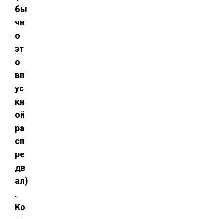
бы
чн
о
эт
о
вп
ус
кн
ой
ра
сп
ре
дв
ал)
.
Ко