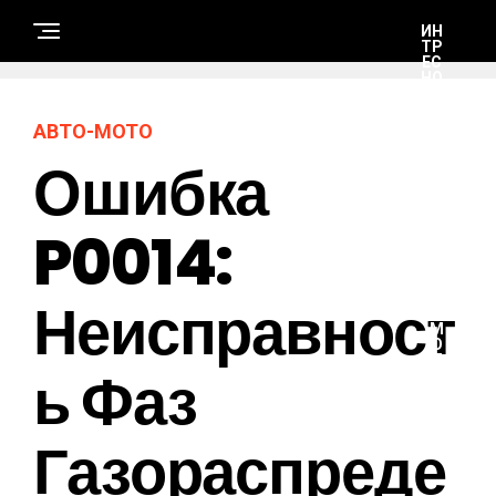
ИН
ТР
ЕС
НО
Е И
НЕ
ПО
АВТО-МОТО
ЗН
АН
Ошибка
НО
Е
P0014:
А
В
Т
Неисправност
О
-
М
О
Т
Ь Фаз
О
Газораспреде