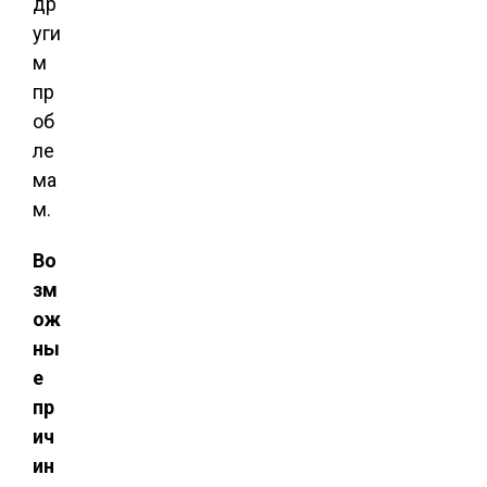
др
уги
м
пр
об
ле
ма
м.
Во
зм
ож
ны
е
пр
ич
ин