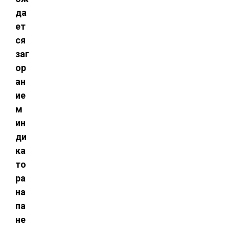
да
ет
ся
заг
ор
ан
ие
м
ин
ди
ка
то
ра
на
па
не