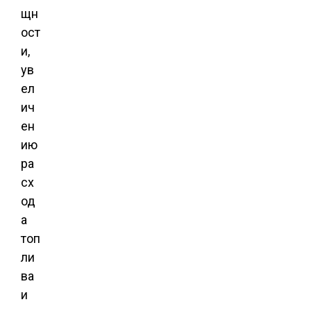
щн
ост
и,
ув
ел
ич
ен
ию
ра
сх
од
а
топ
ли
ва
и