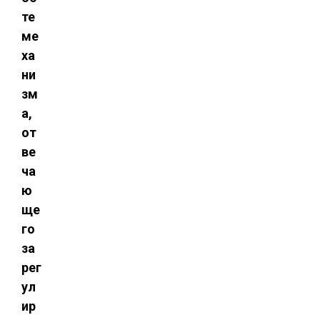
те
ме
ха
ни
зм
а,
от
ве
ча
ю
ще
го
за
рег
ул
ир