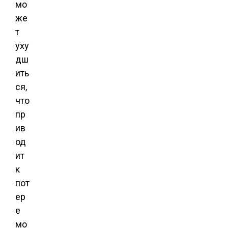
мо
же
т
уху
дш
ить
ся,
что
пр
ив
од
ит
к
пот
ер
е
мо