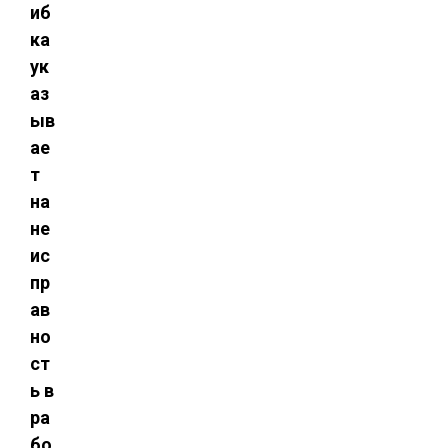
иб
ка
ук
аз
ыв
ае
т
на
не
ис
пр
ав
но
ст
ь в
ра
бо