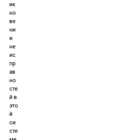
ик
но
ве
ни
и
не
ис
пр
ав
но
сте
й в
это
й
си
сте
ме,