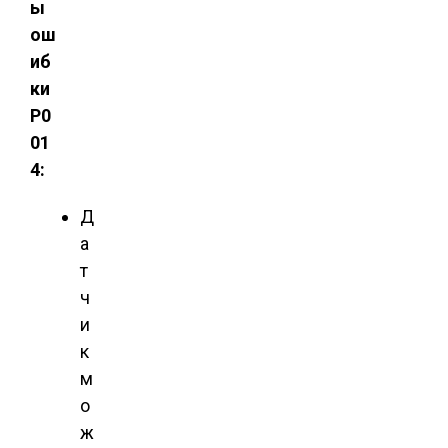
ы
ош
иб
ки
P0
01
4:
Д
а
т
ч
и
к
м
о
ж