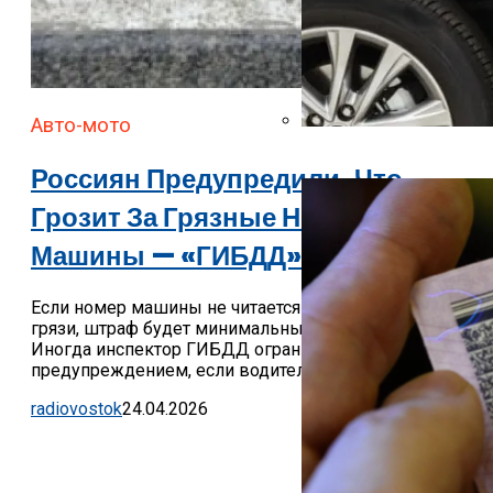
Авто-мото
Автоюрист Объяснил, Ко
Россиян Предупредили, Что
Грозит За Грязные Номера
Машины — «ГИБДД»
Если номер машины не читается из-за налипшей
грязи, штраф будет минимальным — 500 рублей.
Иногда инспектор ГИБДД ограничивается устным
предупреждением, если водитель сразу же...
radiovostok
24.04.2026