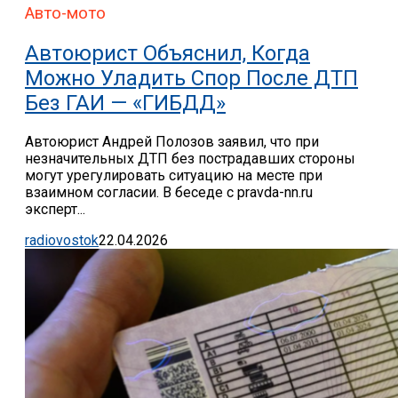
Авто-мото
Автоюрист Объяснил, Когда
Можно Уладить Спор После ДТП
Без ГАИ — «ГИБДД»
Автоюрист Андрей Полозов заявил, что при
незначительных ДТП без пострадавших стороны
могут урегулировать ситуацию на месте при
взаимном согласии. В беседе с pravda-nn.ru
эксперт...
radiovostok
22.04.2026