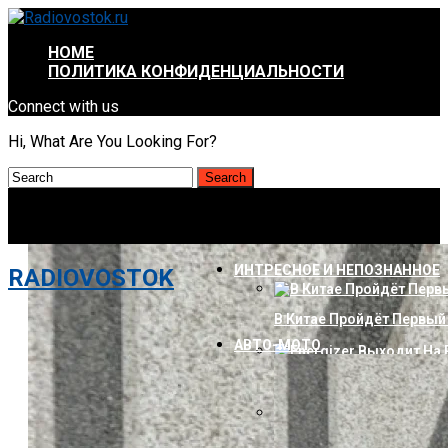
HOME
ПОЛИТИКА КОНФИДЕНЦИАЛЬНОСТИ
Connect with us
Hi, What Are You Looking For?
ИНТРЕСНОЕ И НЕПОЗНАННОЕ
RADIOVOSTOK
В Китае Пройдёт Первы
АВТО-МОТО
Energizer Выходит На Р
AMD Отложила Запуск Ra