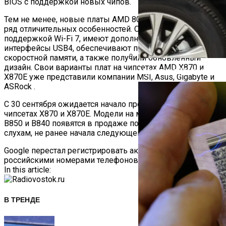
BIOS с поддержкой новых чипов.
Тем не менее, новые платы AMD 800-й серии предложат
ряд отличительных особенностей. Они обладают
поддержкой Wi-Fi 7, имеют дополнительные
интерфейсы USB4, обеспечивают поддержку более
скоростной памяти, а также получили обновлённый
дизайн. Свои варианты плат на чипсетах AMD X870 и
Автоюрист Объяснил, Ко
X870E уже представили компании MSI, Asus, Gigabyte и
ASRock .
С 30 сентября ожидается начало продаж только плат на
чипсетах X870 и X870E. Модели на младших чипсетах
B850 и B840 появятся в продаже позже — согласно
слухам, не ранее начала следующего года.
Навигация
Google перестал регистрировать аккаунты с
российскими номерами телефонов
По
In this article:
Записям
В ТРЕНДЕ