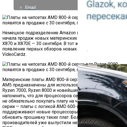
Email
Немецкое подразделение Amazon подтвердило дату
начала продаж новых материнских плат на чипсетах AMD
X870 и X870E — 30 сентября. В тот же день ожидается
появление первых обзоров новых плат, пишет
VideoCardz.
Как Работает Счетчик П
Материнские платы AMD 800-й серии с разъёмом Socket
AM5 предназначены для использования с процессорами
Ryzen 7000, Ryzen 8000 и новейшими Ryzen 9000. Важно
напомнить, что для процессоров серии Ryzen 9000 вовсе
не обязательно покупать плату на чипсете AMD 800-й
серии — платы с логикой AMD 600-й серии полностью
поддерживают новые процессоры. Необходимо лишь
обновить прошивку таких плат. Большинство
производителей уже выпустили необходимые версии