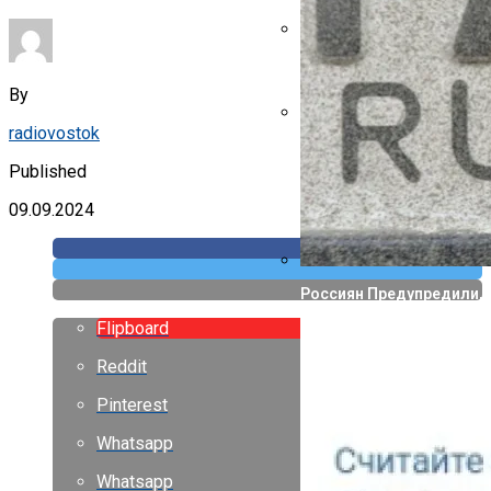
Указ Трампа Отводит 75
By
radiovostok
Canon Выпустила Прилож
Собственных
Published
09.09.2024
Россиян Предупредили, 
Flipboard
Reddit
Pinterest
Whatsapp
Whatsapp