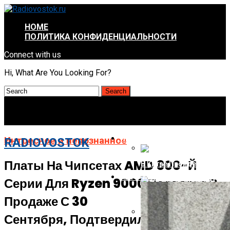
HOME
ПОЛИТИКА КОНФИДЕНЦИАЛЬНОСТИ
Connect with us
Hi, What Are You Looking For?
ИНТРЕСНОЕ И НЕПОЗНАННОЕ
Интресное и непознанное
RADIOVOSTOK
Платы На Чипсетах AMD 800-Й
В Китае Пройдёт Первы
АВТО-МОТО
Серии Для Ryzen 9000 Появятся В
Energizer Выходит На Р
Продаже С 30
Сентября, Подтвердил Amazon
AMD Отложила Запуск Ra