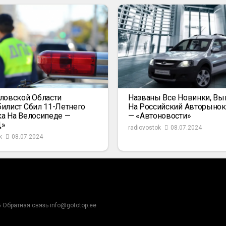
ловской Области
Названы Все Новинки, В
илист Сбил 11-Летнего
На Российский Авторыно
а На Велосипеде —
— «Автоновости»
Д»
radiovostok
08.07.2024
k
08.07.2024
5 Обратная связь info@gototop.ee