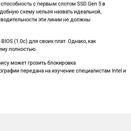
 способность с первым слотом SSD Gen 5 в
добную схему нельзя назвать идеальной,
зводительности эти линии не должны
IOS (1.0с) для своих плат. Однако, как
ему полностью.
вису может грозить блокировка
исям
графии передана на изучение специалистам Intel и