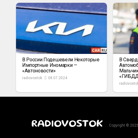
В России Подешевели Некоторые
В Сверд
Импортные Иномарки —
Автомоб
«Автоновости»
Мальчик
«ГИБД
radiovostok
08.07.2024
radiovosto
RADIOVOSTOK
Copyright © 202