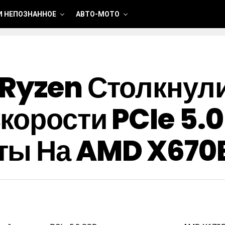
И НЕПОЗНАННОЕ
АВТО-МОТО
Ryzen Столкнул
корости PCIe 5.0
ты На AMD X670