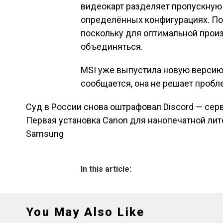
видеокарт разделяет пропускную
определённых конфигурациях. По
поскольку для оптимальной прои
объединяться.
MSI уже выпустила новую версию B
сообщается, она не решает пробл
Суд в России снова оштрафовал Discord — сер
Навигация по зап
Первая установка Canon для нанопечатной лито
Samsung
In this article:
You May Also Like