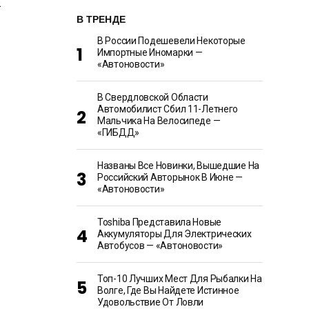
В ТРЕНДЕ
В России Подешевели Некоторые
Импортные Иномарки —
«Автоновости»
В Свердловской Области
Автомобилист Сбил 11-Летнего
Мальчика На Велосипеде —
«ГИБДД»
Названы Все Новинки, Вышедшие На
Российский Авторынок В Июне —
«Автоновости»
Toshiba Представила Новые
Аккумуляторы Для Электрических
Автобусов — «Автоновости»
Топ-10 Лучших Мест Для Рыбалки На
Волге, Где Вы Найдете Истинное
Удовольствие От Ловли