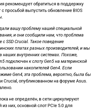
ия рекомендует обратиться в поддержку
 с просьбой выпустить обновление BIOS
ы.
едали вашу проблему нашей специальной
вания, и они сообщили нам, что проблема
е с SSD Crucial. Такое поведение
инских платах разных производителей, и мы
а наших внутренних системах. Похоже,
n5 подключен к слоту Gen5 на материнской
пользовании накопителей Gen4. Если
режиме Gen4, эта проблема, вероятно, была бы
ии Crucial, опубликованном на форуме Asus.
алено.
ока не определён, в сети циркулируют
 из них, основной слот PCIe 5.0 для