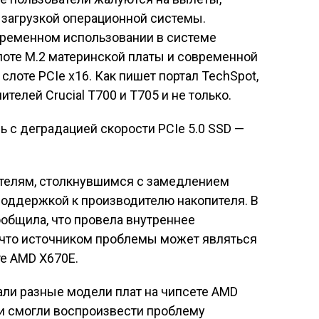
 загрузкой операционной системы.
ременном использовании в системе
слоте M.2 материнской платы и современной
лоте PCIe x16. Как пишет портал TechSpot,
телей Crucial T700 и T705 и не только.
телям, столкнувшимся с замедлением
 поддержкой к производителю накопителя. В
ообщила, что провела внутреннее
 что источником проблемы может являться
те AMD X670E.
али разные модели плат на чипсете AMD
 и смогли воспроизвести проблему