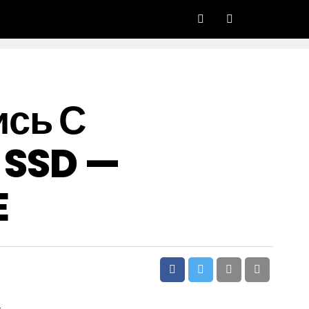
ись С
 SSD —
E