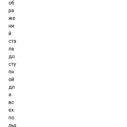
об
ра
же
ни
й
ста
ла
до
сту
пн
ой
дл
я
вс
ех
по
льз