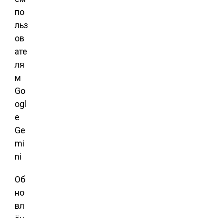
Об
но
вл