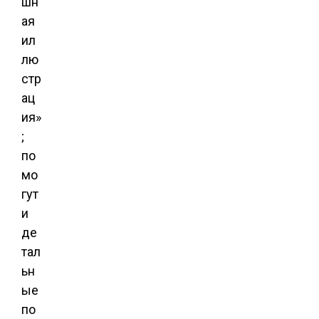
шн
ая
ил
лю
стр
ац
ия»
;
по
мо
гут
и
де
тал
ьн
ые
по