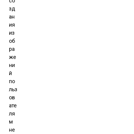
со
зд
ан
ия
из
об
ра
же
ни
й
по
льз
ов
ате
ля
м
не