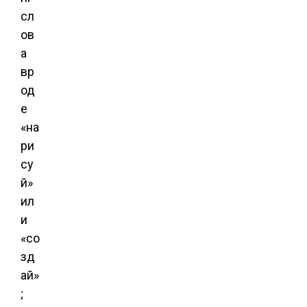
сл
ов
а
вр
од
е
«на
ри
су
й»
ил
и
«со
зд
ай»
;