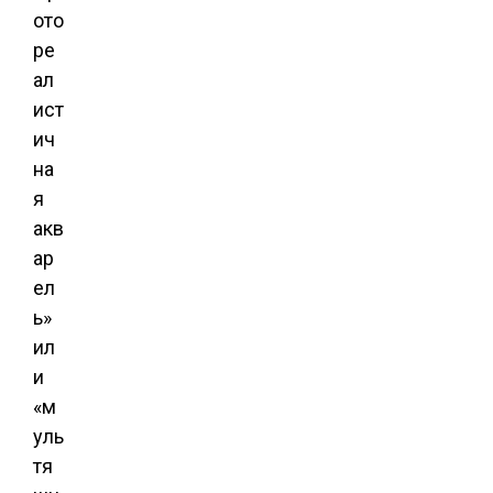
ото
ре
ал
ист
ич
на
я
акв
ар
ел
ь»
ил
и
«м
уль
тя