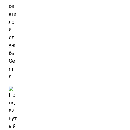
ов
ате
ле
й
сл
уж
бы
Ge
mi
ni.