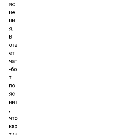
яс
не
ни
я.
В
отв
ет
чат
-бо
т
по
яс
нит
,
что
кар
тин