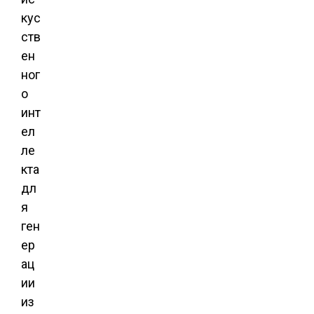
кус
ств
ен
ног
о
инт
ел
ле
кта
дл
я
ген
ер
ац
ии
из