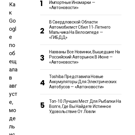
Импортные Иномарки —
Ка
«Автоновости»
к
Go
В Свердловской Области
Автомобилист Сбил 11-Летнего
ogl
Мальчика На Велосипеде —
e
«ГИБДД»
по
Названы Все Новинки, Вышедшие На
об
Российский Авторынок В Июне —
ещ
«Автоновости»
ала
Toshiba Представила Новые
в
Аккумуляторы Для Электрических
авг
Автобусов — «Автоновости»
уст
е,
Топ-10 Лучших Мест Для Рыбалки На
Волге, Где Вы Найдете Истинное
мо
Удовольствие От Ловли
де
ль
ис