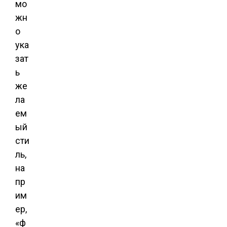
мо
жн
о
ука
зат
ь
же
ла
ем
ый
сти
ль,
на
пр
им
ер,
«ф