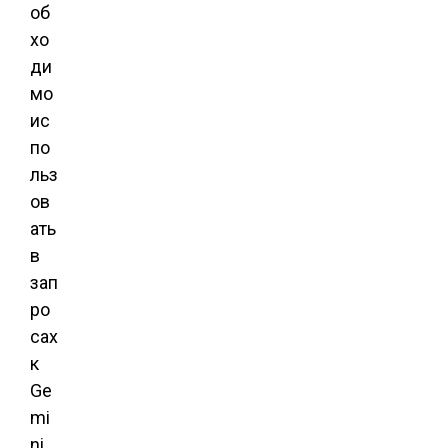
об
хо
ди
мо
ис
по
льз
ов
ать
в
зап
ро
сах
к
Ge
mi
ni