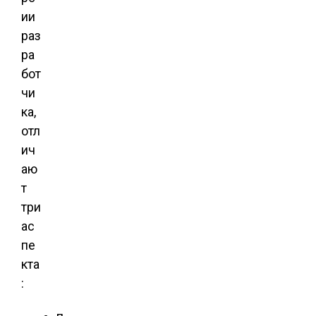
ии
раз
ра
бот
чи
ка,
отл
ич
аю
т
три
ас
пе
кта
: