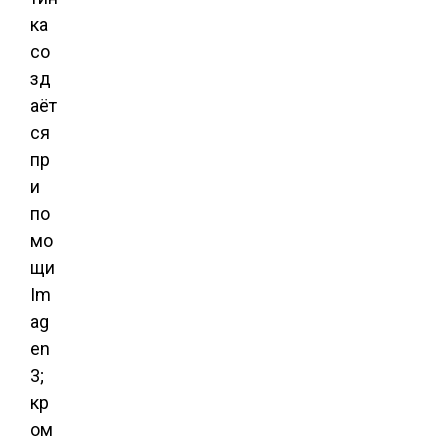
ка
со
зд
аёт
ся
пр
и
по
мо
щи
Im
ag
en
3;
кр
ом