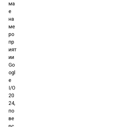
ма
е
на
ме
ро
пр
ият
ии
Go
ogl
e
I/O
20
24,
по
ве
рс