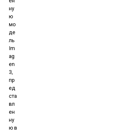
ён
ну
ю
мо
де
ль
Im
ag
en
3,
пр
ед
ста
вл
ен
ну
ю в