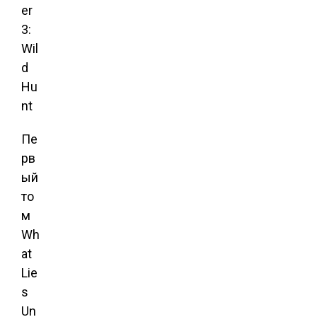
Пе
рв
ый
то
м
Wh
at
Lie
s
Un