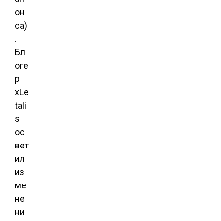
он
са)
.
Бл
оге
р
xLe
tali
s
ос
вет
ил
из
ме
не
ни