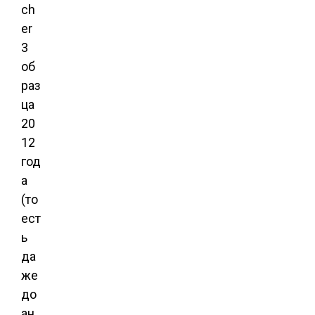
ch
er
3
об
раз
ца
20
12
год
а
(то
ест
ь
да
же
до
ан