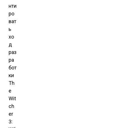
нти
ро
ват
ь
хо
д
раз
ра
бот
ки
Th
e
Wit
ch
er
3: