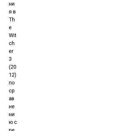
ни
я в
Th
e
Wit
ch
er
3
(20
12)
по
ср
ав
не
ни
ю с
ре