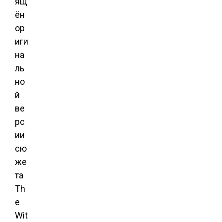
ящ
ён
ор
иги
на
ль
но
й
ве
рс
ии
сю
же
та
Th
e
Wit