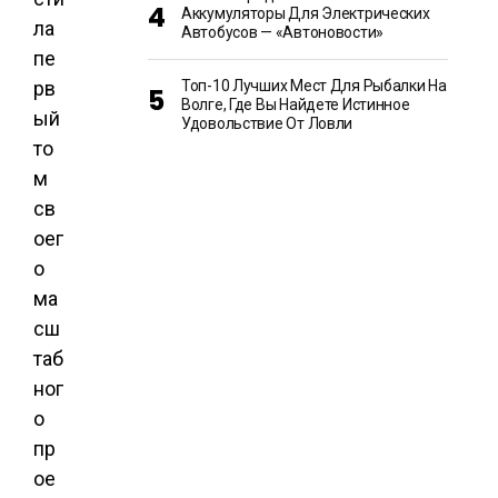
Аккумуляторы Для Электрических
ла
Автобусов — «Автоновости»
пе
рв
Топ-10 Лучших Мест Для Рыбалки На
Волге, Где Вы Найдете Истинное
ый
Удовольствие От Ловли
то
м
св
оег
о
ма
сш
таб
ног
о
пр
ое