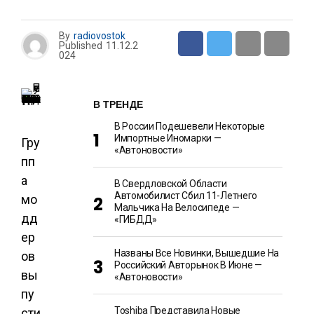
By
radiovostok
Published
11.12.2
024
В ТРЕНДЕ
В России Подешевели Некоторые
Импортные Иномарки —
Гру
«Автоновости»
пп
а
В Свердловской Области
Автомобилист Сбил 11-Летнего
мо
Мальчика На Велосипеде —
дд
«ГИБДД»
ер
Названы Все Новинки, Вышедшие На
ов
Российский Авторынок В Июне —
вы
«Автоновости»
пу
Toshiba Представила Новые
сти