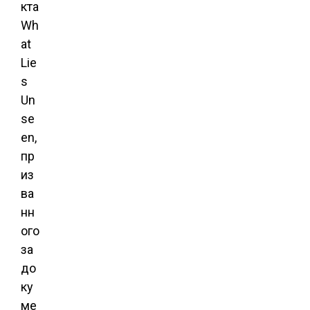
кта
Wh
at
Lie
s
Un
se
en,
пр
из
ва
нн
ого
за
до
ку
ме