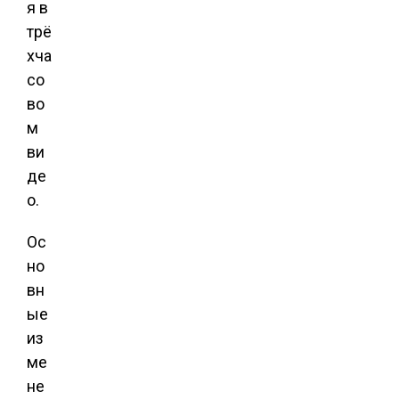
я в
трё
хча
со
во
м
ви
де
о.
Ос
но
вн
ые
из
ме
не