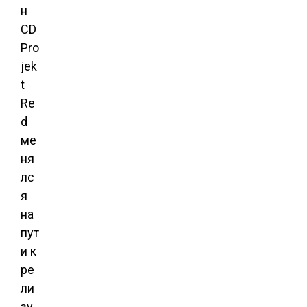
н
CD
Pro
jek
t
Re
d
ме
ня
лс
я
на
пут
и к
ре
ли
зу.