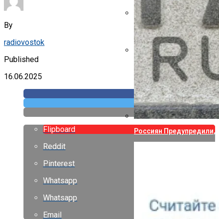
By
Указ Трампа Отводит 75
radiovostok
Published
Canon Выпустила Прилож
Собственных
16.06.2025
Flipboard
Россиян Предупредили, 
Reddit
Pinterest
Whatsapp
Whatsapp
Email