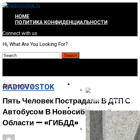
HOME
ПОЛИТИКА КОНФИДЕНЦИАЛЬНОСТИ
Connect with us
Hi, What Are You Looking For?
ИНТРЕСНОЕ И НЕПОЗНАННОЕ
Авто-мото
RADIOVOSTOK
Пять Человек Пострадали В ДТП С
В Китае Пройдёт Первы
АВТО-МОТО
Автобусом В Новосибирской
Energizer Выходит На Р
Области — «ГИБДД»
AMD Отложила Запуск Ra