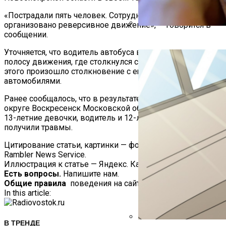
«Пострадали пять человек. Сотрудниками ГАИ
организовано реверсивное движение», — говорится в
сообщении.
В ГИБДД Объяснили, Что
Уточняется, что водитель автобуса выехал на встречную
полосу движения, где столкнулся с грузовиком. После
этого произошло столкновение с ещё двумя легковыми
автомобилями.
Ранее сообщалось, что в результате ДТП в городском
округе Воскресенск Московской области погибли две
13-летние девочки, водитель и 12-летняя пассажирка
получили травмы.
Цитирование статьи, картинки — фото скриншот —
Rambler News Service.
Иллюстрация к статье — Яндекс. Картинки.
Есть вопросы.
Напишите нам.
Общие правила
поведения на сайте.
In this article:
В ТРЕНДЕ