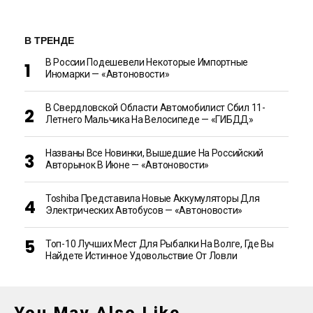
В ТРЕНДЕ
В России Подешевели Некоторые Импортные
Иномарки — «Автоновости»
В Свердловской Области Автомобилист Сбил 11-
Летнего Мальчика На Велосипеде — «ГИБДД»
Названы Все Новинки, Вышедшие На Российский
Авторынок В Июне — «Автоновости»
Toshiba Представила Новые Аккумуляторы Для
Электрических Автобусов — «Автоновости»
Топ-10 Лучших Мест Для Рыбалки На Волге, Где Вы
Найдете Истинное Удовольствие От Ловли