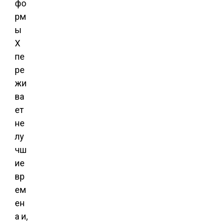
фо
рм
ы
X
пе
ре
жи
ва
ет
не
лу
чш
ие
вр
ем
ен
а и,