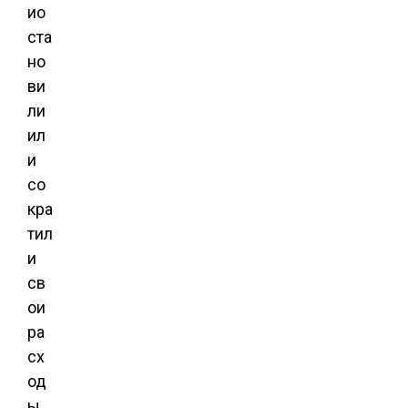
ио
ста
но
ви
ли
ил
и
со
кра
тил
и
св
ои
ра
сх
од
ы