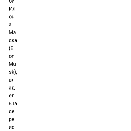
ой
Ил
он
а
Ма
ска
(El
on
Mu
sk),
вл
ад
ел
ьца
се
рв
ис