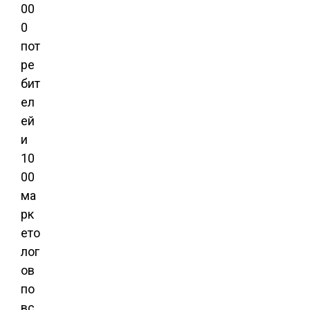
00
0
пот
ре
бит
ел
ей
и
10
00
ма
рк
ето
лог
ов
по
вс