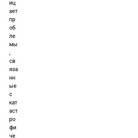
иц
ает
пр
об
ле
мы
,
св
яза
нн
ые
с
кат
аст
ро
фи
че