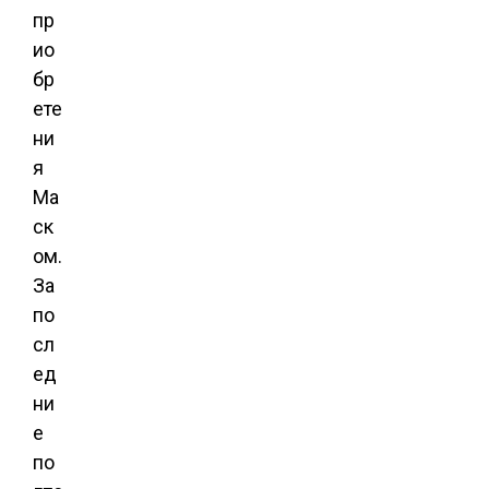
пр
ио
бр
ете
ни
я
Ма
ск
ом.
За
по
сл
ед
ни
е
по