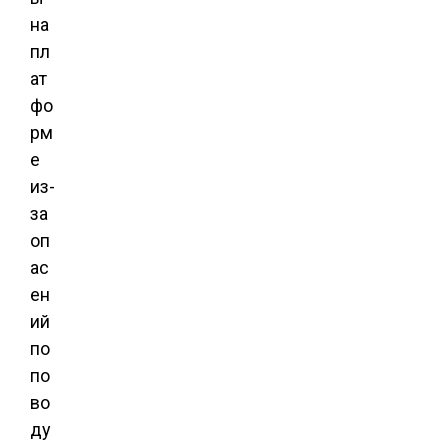
на
пл
ат
фо
рм
е
из-
за
оп
ас
ен
ий
по
по
во
ду