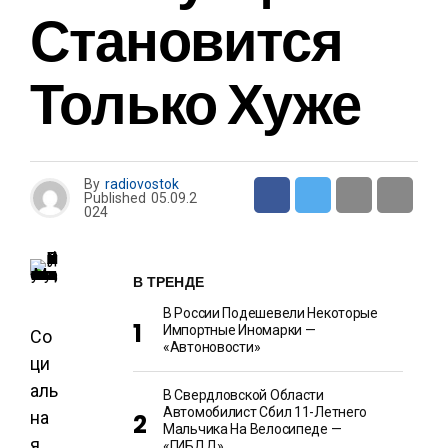
Становится
Только Хуже
By
radiovostok
Published
05.09.2
024
В ТРЕНДЕ
В России Подешевели Некоторые
Импортные Иномарки —
Со
«Автоновости»
ци
аль
В Свердловской Области
Автомобилист Сбил 11-Летнего
на
Мальчика На Велосипеде —
я
«ГИБДД»