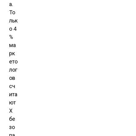
а.
То
льк
о 4
%
ма
рк
ето
лог
ов
сч
ита
ют
X
бе
зо
па