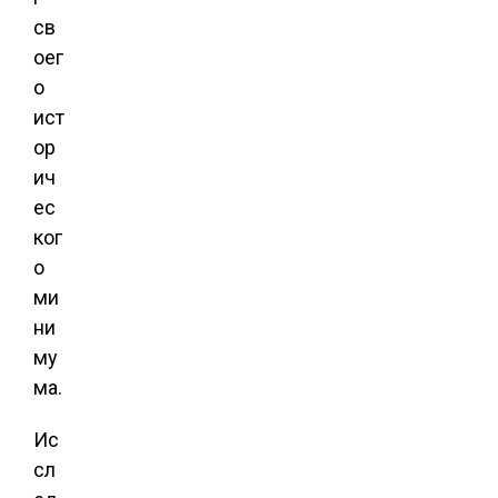
св
оег
о
ист
ор
ич
ес
ког
о
ми
ни
му
ма.
Ис
сл