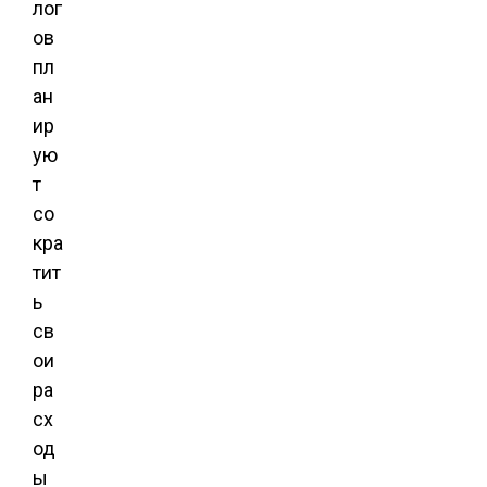
лог
ов
пл
ан
ир
ую
т
со
кра
тит
ь
св
ои
ра
сх
од
ы