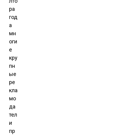
лто
ра
год
а
мн
оги
е
кру
пн
ые
ре
кла
мо
да
тел
и
пр