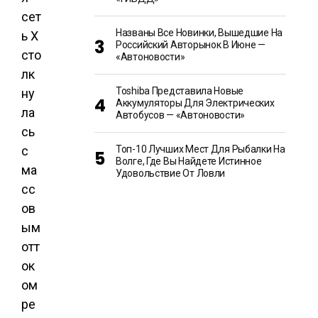
сет
Названы Все Новинки, Вышедшие На
ь X
Российский Авторынок В Июне —
сто
«Автоновости»
лк
Toshiba Представила Новые
ну
Аккумуляторы Для Электрических
ла
Автобусов — «Автоновости»
сь
с
Топ-10 Лучших Мест Для Рыбалки На
Волге, Где Вы Найдете Истинное
ма
Удовольствие От Ловли
сс
ов
ым
отт
ок
ом
ре