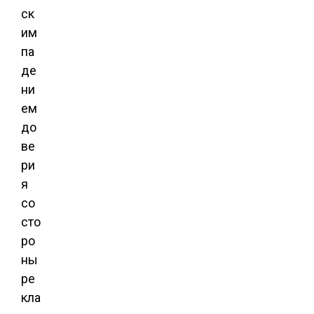
ск
им
па
де
ни
ем
до
ве
ри
я
со
сто
ро
ны
ре
кла