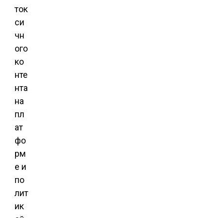
ток
си
чн
ого
ко
нте
нта
на
пл
ат
фо
рм
е и
по
лит
ик