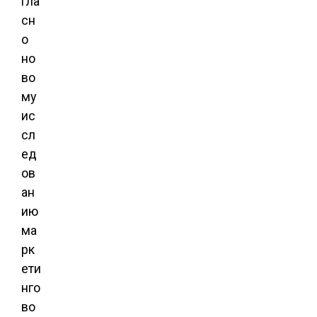
гла
сн
о
но
во
му
ис
сл
ед
ов
ан
ию
ма
рк
ети
нго
во