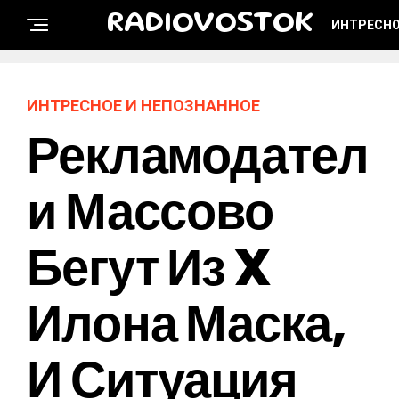
RADIOVOSTOK
ИНТРЕСНО
ИНТРЕСНОЕ И НЕПОЗНАННОЕ
Рекламодател
И Массово
Бегут Из X
Илона Маска,
И Ситуация