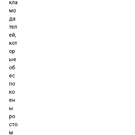
кла
мо
да
тел
ей,
кот
ор
ые
об
ес
по
ко
ен
ы
ро
сто
м