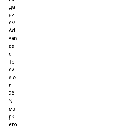
да
ни
ем
Ad
van
ce
d
Tel
evi
sio
n,
26
%
ма
рк
ето