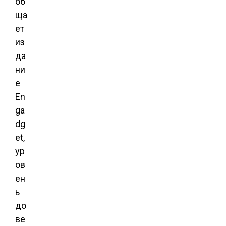
об
ща
ет
из
да
ни
е
En
ga
dg
et,
ур
ов
ен
ь
до
ве