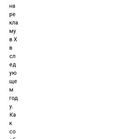
на
ре
кла
му
в X
в
сл
ед
ую
ще
м
год
у.
Ка
к
со