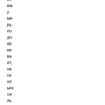
ем
у
ми
ру,
по
дч
ёр
ки
ва
ет,
на
ск
ол
ько
си
ль