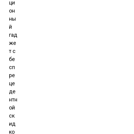
ци
он
ны
й
гад
же
т с
бе
сп
ре
це
де
нтн
ой
ск
ид
ко