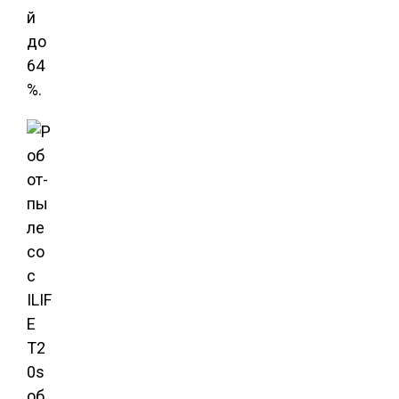
й
до
64
%.