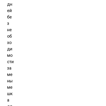
дн
ей
бе
з
не
об
хо
ди
мо
сти
за
ме
ны
ме
шк
а