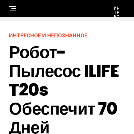
ИН
ТР
ЕС
НО
Е И
НЕ
ПО
ИНТРЕСНОЕ И НЕПОЗНАННОЕ
ЗН
АН
Робот-
НО
Е
Пылесос ILIFE
А
В
Т
T20s
О
-
М
О
Т
Обеспечит 70
О
Дней