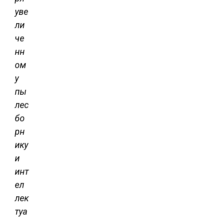
уве
ли
че
нн
ом
у
пы
лес
бо
рн
ику
и
инт
ел
лек
туа