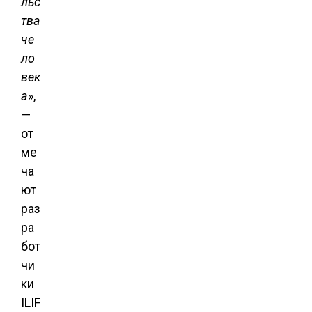
льс
тва
че
ло
век
а
»,
—
от
ме
ча
ют
раз
ра
бот
чи
ки
ILIF