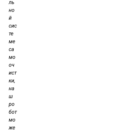
ль
но
й
сис
те
ме
са
мо
оч
ист
ки,
на
ш
ро
бот
мо
же