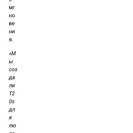
мг
но
ве
ни
я.
«
М
ы
соз
да
ли
T2
0s
дл
я
лю