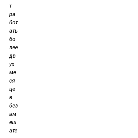
т
ра
бот
ать
бо
лее
дв
ух
ме
ся
це
в
без
вм
еш
ате