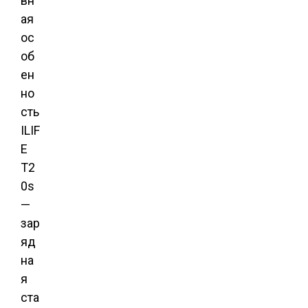
вн
ая
ос
об
ен
но
сть
ILIF
E
T2
0s
—
зар
яд
на
я
ста