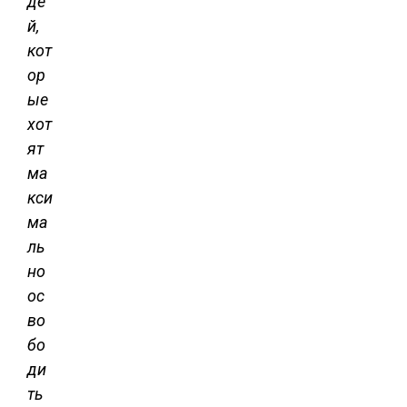
де
й,
кот
ор
ые
хот
ят
ма
кси
ма
ль
но
ос
во
бо
ди
ть