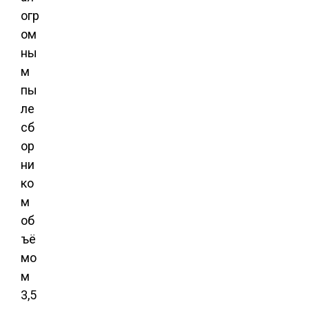
огр
ом
ны
м
пы
ле
сб
ор
ни
ко
м
об
ъё
мо
м
3,5