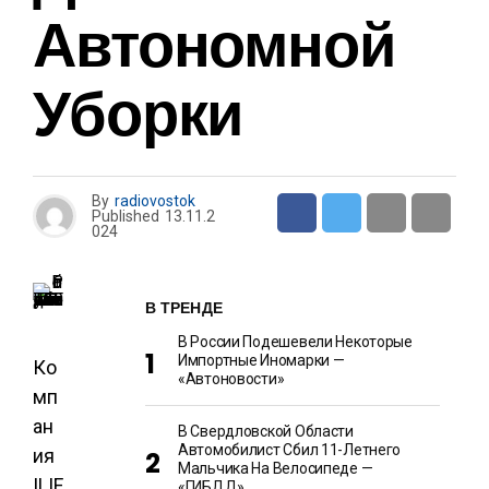
Автономной
Уборки
By
radiovostok
Published
13.11.2
024
В ТРЕНДЕ
В России Подешевели Некоторые
Импортные Иномарки —
Ко
«Автоновости»
мп
ан
В Свердловской Области
Автомобилист Сбил 11-Летнего
ия
Мальчика На Велосипеде —
ILIF
«ГИБДД»