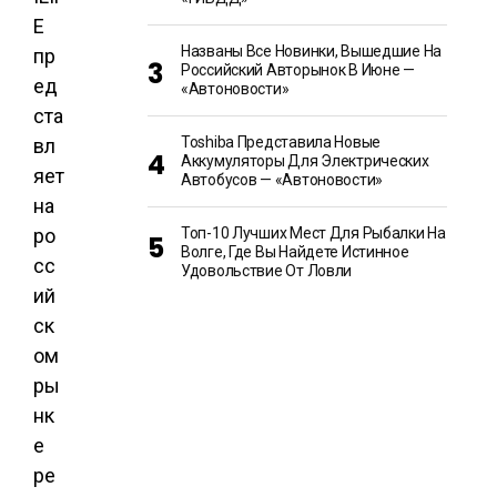
E
Названы Все Новинки, Вышедшие На
пр
Российский Авторынок В Июне —
ед
«Автоновости»
ста
Toshiba Представила Новые
вл
Аккумуляторы Для Электрических
яет
Автобусов — «Автоновости»
на
ро
Топ-10 Лучших Мест Для Рыбалки На
Волге, Где Вы Найдете Истинное
сс
Удовольствие От Ловли
ий
ск
ом
ры
нк
е
ре