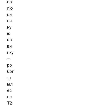
во
лю
ци
он
ну
ю
но
ви
нку
—
ро
бот
-п
ыл
ес
ос
T2