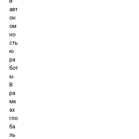
й
авт
он
ом
но
сть
ю
ра
бот
ы.
В
ра
мк
ах
гло
ба
ль