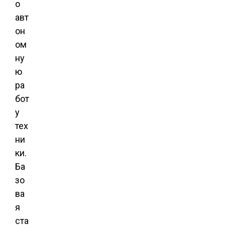
о
авт
он
ом
ну
ю
ра
бот
у
тех
ни
ки.
Ба
зо
ва
я
ста