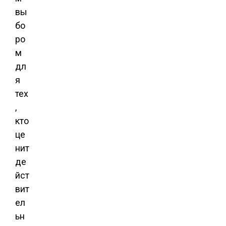
вы
бо
ро
м
дл
я
тех
,
кто
це
нит
де
йст
вит
ел
ьн