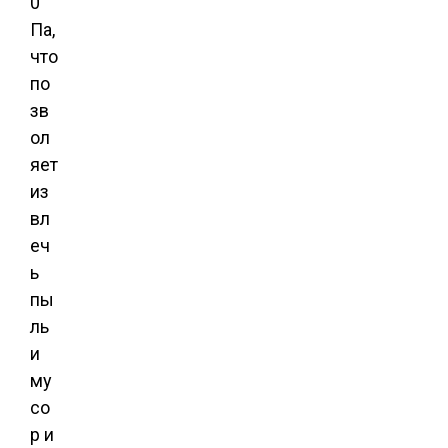
0
Па,
что
по
зв
ол
яет
из
вл
еч
ь
пы
ль
и
му
со
р и