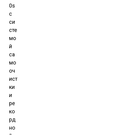
0s
с
си
сте
мо
й
са
мо
оч
ист
ки
и
ре
ко
рд
но