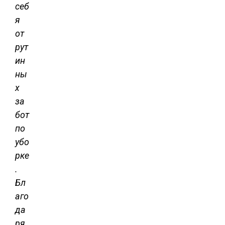
себ
я
от
рут
ин
ны
х
за
бот
по
убо
рке
.
Бл
аго
да
ря