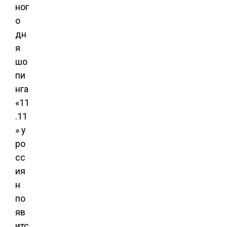
ног
о
дн
я
шо
пи
нга
«11
.11
» у
ро
сс
ия
н
по
яв
итс