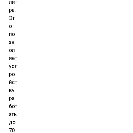
лит
ра.
Эт
о
по
зв
ол
яет
уст
ро
йст
ву
ра
бот
ать
до
70