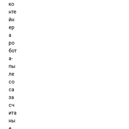
ко
нте
йн
ер
а
ро
бот
а-
пы
ле
со
са
за
сч
ита
ны
е