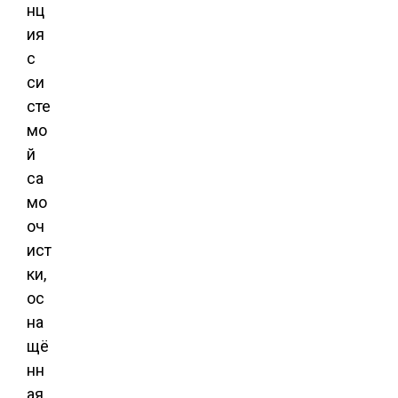
нц
ия
с
си
сте
мо
й
са
мо
оч
ист
ки,
ос
на
щё
нн
ая