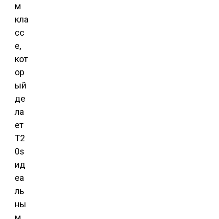
м
кла
сс
е,
кот
ор
ый
де
ла
ет
T2
0s
ид
еа
ль
ны
м