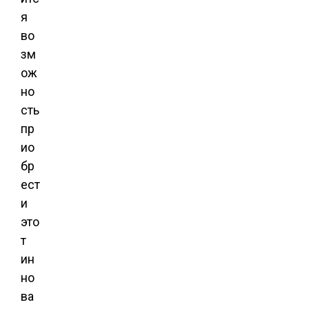
я
во
зм
ож
но
сть
пр
ио
бр
ест
и
это
т
ин
но
ва