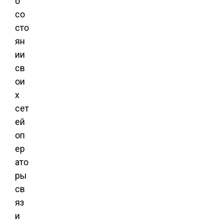
о
со
сто
ян
ии
св
ои
х
сет
ей
оп
ер
ато
ры
св
яз
и