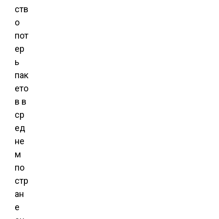
ств
о
пот
ер
ь
пак
ето
в в
ср
ед
не
м
по
стр
ан
е