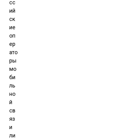
сс
ий
ск
ие
оп
ер
ато
ры
мо
би
ль
но
й
св
яз
и
ли