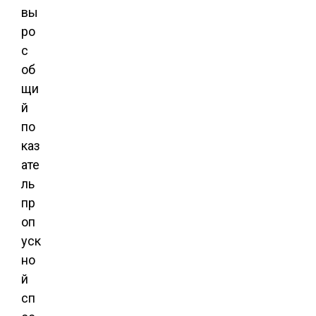
вы
ро
с
об
щи
й
по
каз
ате
ль
пр
оп
уск
но
й
сп