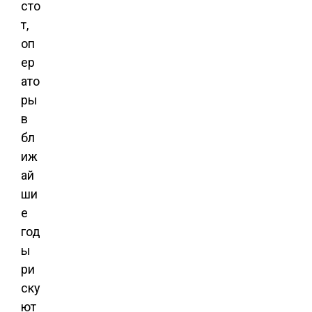
сто
т,
оп
ер
ато
ры
в
бл
иж
ай
ши
е
год
ы
ри
ску
ют