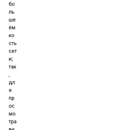
бо
ль
ше
ём
ко
сть
сет
и;
так
,
дл
я
пр
ос
мо
тра
ви