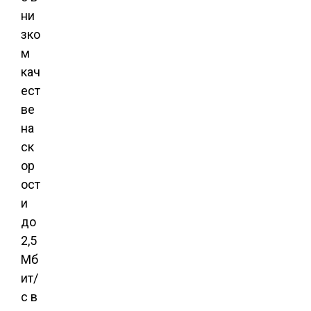
ни
зко
м
кач
ест
ве
на
ск
ор
ост
и
до
2,5
Мб
ит/
с в