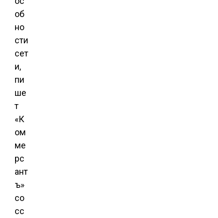
ос
об
но
сти
сет
и,
пи
ше
т
«К
ом
ме
рс
ант
ъ»
со
сс