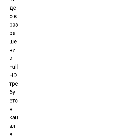
де
о в
раз
ре
ше
ни
и
Full
HD
тре
бу
етс
я
кан
ал
в