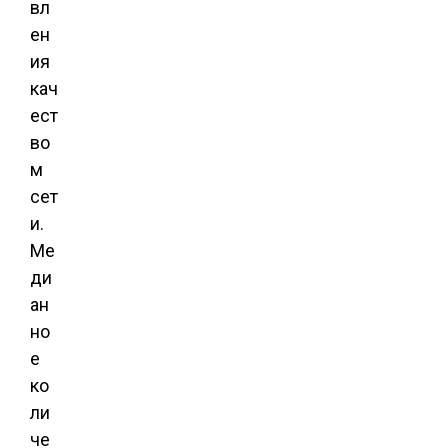
вл
ен
ия
кач
ест
во
м
сет
и.
Ме
ди
ан
но
е
ко
ли
че