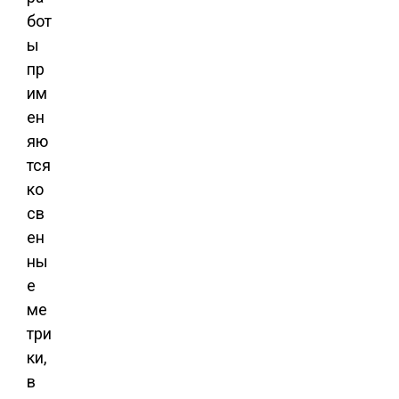
бот
ы
пр
им
ен
яю
тся
ко
св
ен
ны
е
ме
три
ки,
в