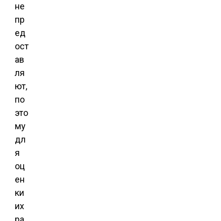
не
пр
ед
ост
ав
ля
ют,
по
это
му
дл
я
оц
ен
ки
их
ра