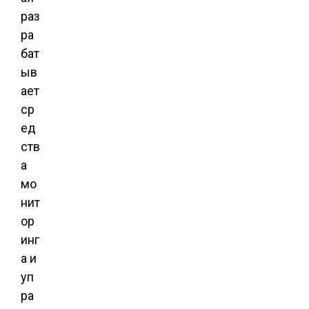
раз
ра
бат
ыв
ает
ср
ед
ств
а
мо
нит
ор
инг
а и
уп
ра