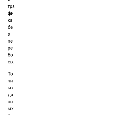
тра
фи
ка
бе
з
пе
ре
бо
ев.
То
чн
ых
да
нн
ых