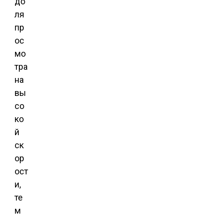
до
ля
пр
ос
мо
тра
на
вы
со
ко
й
ск
ор
ост
и,
те
м