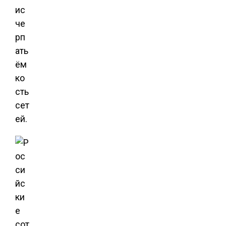
ис
че
рп
ать
ём
ко
сть
сет
ей.