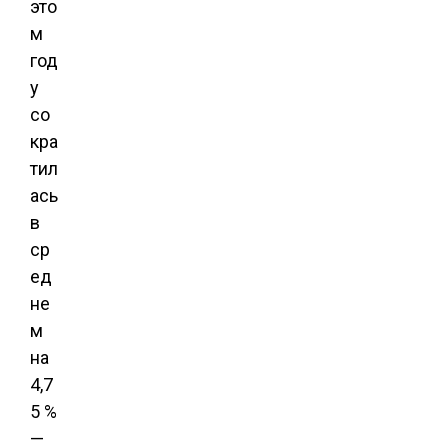
это
м
год
у
со
кра
тил
ась
в
ср
ед
не
м
на
4,7
5 %
—