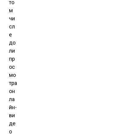
то
м
чи
сл
е
до
ли
пр
ос
мо
тра
он
ла
йн-
ви
де
о