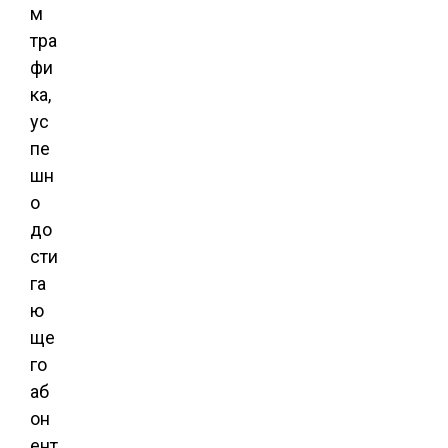
м
тра
фи
ка,
ус
пе
шн
о
до
сти
га
ю
ще
го
аб
он
ент