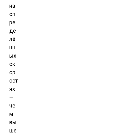
на
оп
ре
де
лё
нн
ых
ск
ор
ост
ях
—
че
м
вы
ше