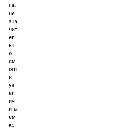
шь
не
зна
чит
ел
ьн
о
см
огл
и
ув
ел
ич
ить
ём
ко