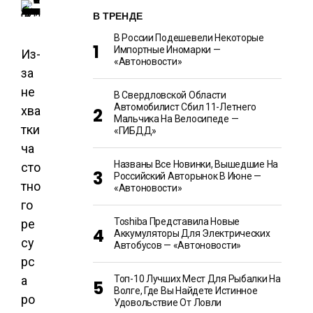
В ТРЕНДЕ
В России Подешевели Некоторые
Импортные Иномарки —
Из-
«Автоновости»
за
не
В Свердловской Области
Автомобилист Сбил 11-Летнего
хва
Мальчика На Велосипеде —
тки
«ГИБДД»
ча
Названы Все Новинки, Вышедшие На
сто
Российский Авторынок В Июне —
тно
«Автоновости»
го
Toshiba Представила Новые
ре
Аккумуляторы Для Электрических
су
Автобусов — «Автоновости»
рс
а
Топ-10 Лучших Мест Для Рыбалки На
Волге, Где Вы Найдете Истинное
ро
Удовольствие От Ловли