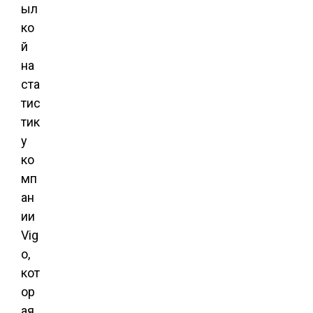
ыл
ко
й
на
ста
тис
тик
у
ко
мп
ан
ии
Vig
o,
кот
ор
ая