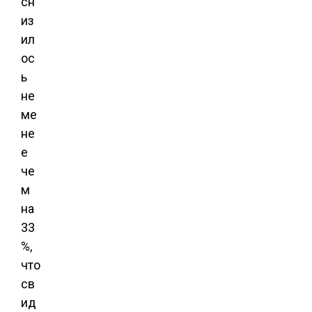
сн
из
ил
ос
ь
не
ме
не
е
че
м
на
33
%,
что
св
ид