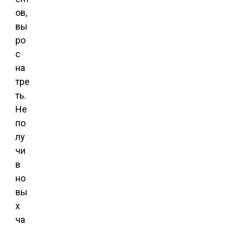
ов,
вы
ро
с
на
тре
ть.
Не
по
лу
чи
в
но
вы
х
ча