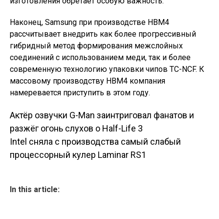
изготовления обретает особую важность.
Наконец, Samsung при производстве HBM4
рассчитывает внедрить как более прогрессивный
гибридный метод формирования межслойных
соединений с использованием меди, так и более
современную технологию упаковки чипов TC-NCF. К
массовому производству HBM4 компания
намеревается приступить в этом году.
Актёр озвучки G-Man заинтриговал фанатов и
Навигация по
разжёг огонь слухов о Half-Life 3
Intel сняла с производства самый слабый
записям
процессорный кулер Laminar RS1
In this article: