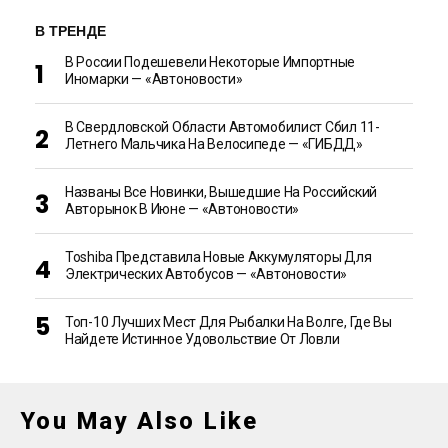
В ТРЕНДЕ
В России Подешевели Некоторые Импортные
Иномарки — «Автоновости»
В Свердловской Области Автомобилист Сбил 11-
Летнего Мальчика На Велосипеде — «ГИБДД»
Названы Все Новинки, Вышедшие На Российский
Авторынок В Июне — «Автоновости»
Toshiba Представила Новые Аккумуляторы Для
Электрических Автобусов — «Автоновости»
Топ-10 Лучших Мест Для Рыбалки На Волге, Где Вы
Найдете Истинное Удовольствие От Ловли
You May Also Like