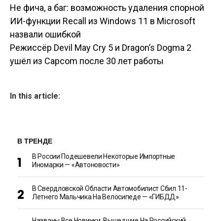
Не фича, а баг: возможность удаления спорной
Навигация по
ИИ-функции Recall из Windows 11 в Microsoft
назвали ошибкой
записям
Режиссёр Devil May Cry 5 и Dragon’s Dogma 2
ушёл из Capcom после 30 лет работы
In this article:
В ТРЕНДЕ
В России Подешевели Некоторые Импортные
Иномарки — «Автоновости»
В Свердловской Области Автомобилист Сбил 11-
Летнего Мальчика На Велосипеде — «ГИБДД»
Названы Все Новинки, Вышедшие На Российский