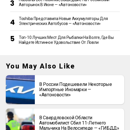
Авторынок В Июне — «Автоновости»
Toshiba Представила Новые Аккумуляторы Для
Электрических Автобусов — «Автоновости»
Топ-10 Лучших Мест Для Рыбалки На Волге, Где Вы
Найдете Истинное Удовольствие От Ловли
You May Also Like
В России Подешевели Некоторые
Импортные Иномарки —
«Автоновости»
В Свердловской Области
Автомобилист Сбил 11-Летнего
Мальчика На Велосипеде — «ГИБДД»