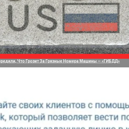
водит 75 Дней На Решение Судьбы TikTok В США
а Приложение Для Стриминга С Нескольких Камер, Но Не Своих
редили, Что Грозит За Грязные Номера Машины — «ГИБДД»
адридского университета Комплутенсе (Universidad Compl