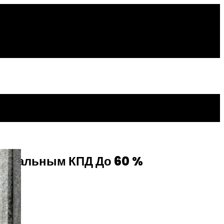
енциальным КПД До 60 %
ok