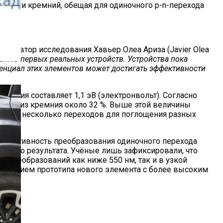
вности кремний, обещая для одиночного p-n-перехода
ий автор исследования Хавьер Олеа Ариза (Javier Olea
данию первых реальных устройств. Устройства пока
отенциал этих элементов может достигать эффективности
мния составляет 1,1 эВ (электронвольт). Согласно
хода из кремния около 32 %. Выше этой величины
друга несколько переходов для поглощения разных
 эффективность преобразования одиночного перехода
оятного результата. Учёные лишь зафиксировали, что
 преобразований как ниже 550 нм, так и в узкой
 созданием прототипа нового элемента с более высоким