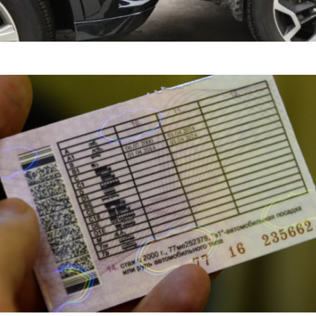
яснил, Когда Можно Уладить Спор После ДТП Без ГАИ — «ГИБД
портные Иномарки — «Автоновости»