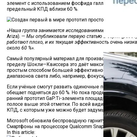
элемент с использованием фосфида галлия и титана. Э
предельный КПД вблизи 60 %.
«Наша группа занимается исследованиями этих элементов
Ariza).
— Мы опубликовали первую статью в серии [работ]
работают плохо, и их текущая эффективность очень низк
Как Работает С
около 60 %».
Самый популярный материал для производства солнечны
пределу Шокли—Квиссера это даёт максимально допуст
простым способом большей эффективности для солнечн
диапазонов света либо, например, фокусировать свет 
Если учёные смогут развить одиночные переходы на ос
обещает подняться до 60 %. Но пока проделана только м
ранний прототип GaP:Ti-элемента площадью 1 см2 спос
полосе выше этой отметки. По всей видимости, за посл
КПД, с которым уже можно будет задумываться о чём-
Навигация
Microsoft обновила беспроводную гарнитуру Xbox улу
Смартфоны на процессоре Qualcomm Snapdragon 8 Elite 
По
In this article: