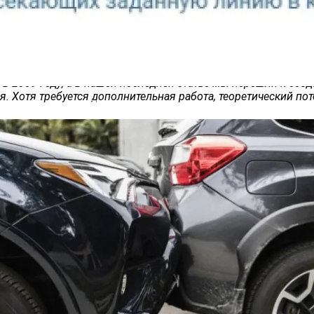
то соединение способно почти вдвое превзойти по эффекти
 уже более 15 лет,
— рассказал изданию
PV Magazine
ведущ
 в 2009 году, а в нашей последней статье мы перешли к соз
ая. Хотя требуется дополнительная работа, теоретический п
четчик Посетителей Магазина
х элементов — это кремний. Ширина запрещённой зоны кре
имый теоретический предел КПД для одиночного p-n-пере
ой панели не получить. Необходимо накладывать друг на 
— повышать его интенсивность тем или иным способом.
нове GaP:Ti, то с его запрещённой зоной шириной 2,26 эВ
алая часть работы, чтобы двигаться в сторону этого невер
обен эффективно поглощать фотоны для фотоэлектрических
еднее в ответе титан. Исследователи начнут работать над
то большем, чем кремний.
чшенным микрофоном и увеличила её автономность
получат до восьми лет обновлений