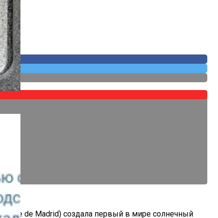
 Собственных
utense de Madrid) создала первый в мире солнечный