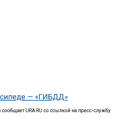
осипеде — «ГИБДД»
м сообщает URA.RU со ссылкой на пресс-службу