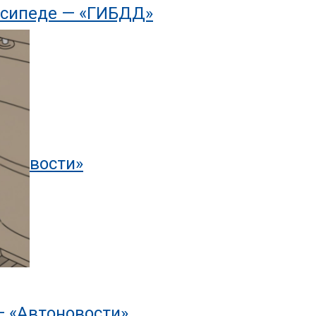
осипеде — «ГИБДД»
тоновости»
— «Автоновости»