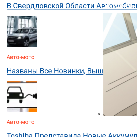
В Свердловской Области Автомобил
В ГИБДД Объясн
Авто-мото
Названы Все Новинки, Вышедшие На
Авто-мото
В ГИБДД Раскр
Toshiba Представила Новые Аккумул