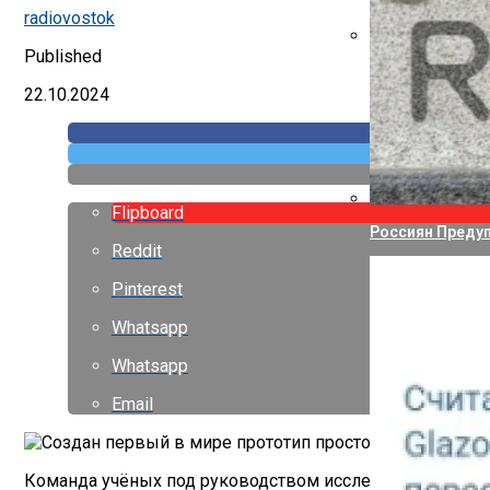
Указ Трампа От
radiovostok
Published
Canon Выпустил
22.10.2024
Flipboard
Россиян Предуп
Reddit
Pinterest
Whatsapp
Whatsapp
Email
Команда учёных под руководством исследователей из М