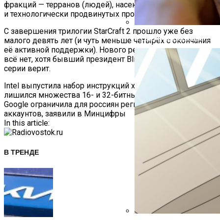
фракций — терранов (людей), насекомоподобных зергов
и технологически продвинутых протоссов.
С завершения трилогии StarCraft 2 прошло уже без
В ГИБДД Объяснили, Что
малого девять лет (и чуть меньше четырёх с окончания
её активной поддержки). Нового релиза на горизонте
всё нет, хотя бывший президент Blizzard в возвращение
серии верит.
Навигация
Intel выпустила набор инструкций x86S версии 1.2 — он
лишился множества 16- и 32-битных функций
По
Google ограничила для россиян регистрацию новых
аккаунтов, заявили в Минцифры
Записям
In this article:
В ТРЕНДЕ