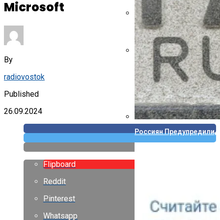
Microsoft
Указ Трампа Отводит 75
By
Canon Выпустила Прилож
Собственных
radiovostok
Published
26.09.2024
Россиян Предупредили, 
Flipboard
Reddit
Pinterest
Whatsapp