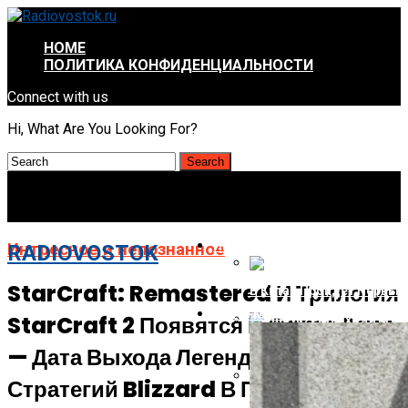
HOME
ПОЛИТИКА КОНФИДЕНЦИАЛЬНОСТИ
Connect with us
Hi, What Are You Looking For?
ИНТРЕСНОЕ И НЕПОЗНАННОЕ
Интресное и непознанное
RADIOVOSTOK
StarCraft: Remastered И Трилогия
В Китае Пройдёт Первы
АВТО-МОТО
StarCraft 2 Появятся В Game Pass
Energizer Выходит На Р
— Дата Выхода Легендарных
Стратегий Blizzard В Подписке
AMD Отложила Запуск Ra