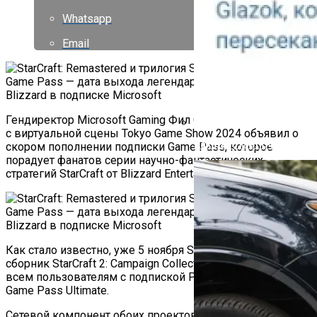
Whatsapp
Email
Гендиректор Microsoft Gaming Фил Спенсер (Phil Spencer)
с виртуальной сцены Tokyo Game Show 2024 объявил о
Как Работает Счетчик П
скором пополнении подписки Game Pass, которое
порадует фанатов серии научно-фантастических
стратегий StarCraft от Blizzard Entertainment.
Как стало известно, уже 5 ноября StarCraft: Remastered и
сборник StarCraft 2: Campaign Collection станут доступны
всем пользователям с подпиской PC Game Pass или
Game Pass Ultimate.
Сетевой компонент обоих проектов распространяется