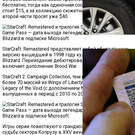
бесплатно, тогда как одиночная составляющая StarCraft
стоит $15, а за коллекцию сюжетных кампаний для
второй части просят уже $40.
Автоюрист Объяснил, Ко
StarCraft: Remastered представляет собой обновлённую
версию вышедшей в 1998 году культовой стратегии от
Blizzard. Переиздание дебютировало в августе 2017-го и
включает дополнение Brood War.
StarCraft 2: Campaign Collection, тем временем, содержит
более 70 миссий из Wings of Liberty, Heart of the Swarm и
Legacy of the Void (с дополнением Nova Covert Ops),
выпущенных в период с 2010 по 2015 год.
Игры серии повествуют о грандиозном сражении за
судьбу сектора Копрулу в XXV веке трёх разноплановых