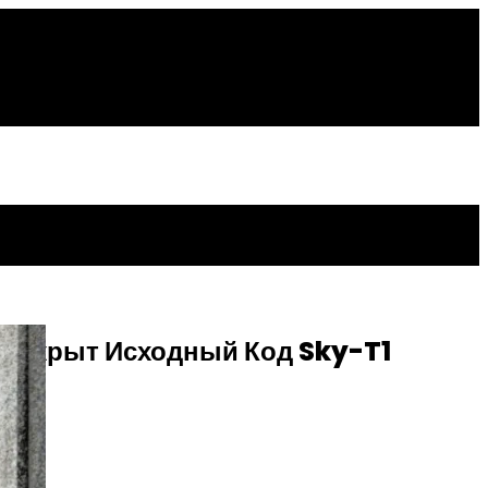
 Открыт Исходный Код Sky-T1
ok