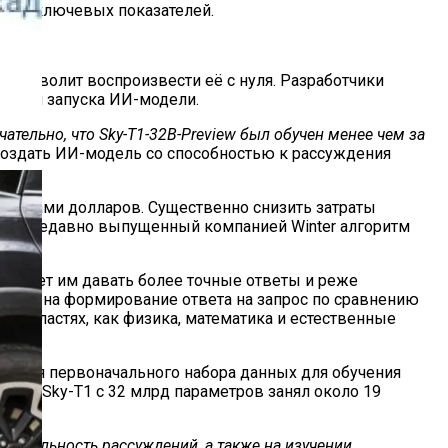
 ряду ключевых показателей.
 позволит воспроизвести её с нуля. Разработчики
ые для запуска ИИ-модели.
ательно, что Sky-T1-32B-Preview был обучен менее чем за
 создать ИИ-модель со способностью к рассуждения
лионами долларов. Существенно снизить затраты
имеру, недавно выпущенный компанией Winter алгоритм
воляет им давать более точные ответы и реже
емени на формирование ответа на запрос по сравнению
 областях, как физика, математика и естественные
дания первоначального набора данных для обучения
ения Sky-T1 с 32 млрд параметров занял около 19
дительность рассуждений, а также на изучении