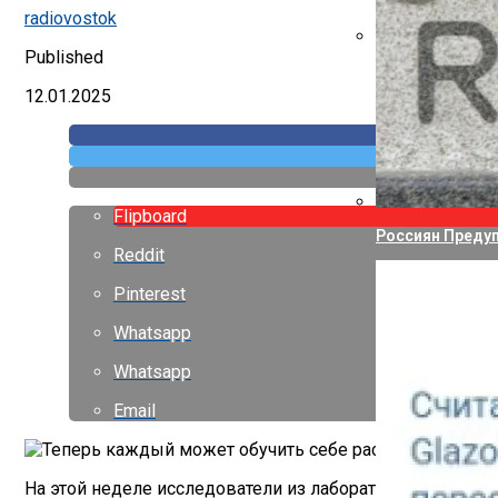
Указ Трампа От
radiovostok
Published
Canon Выпустил
12.01.2025
Flipboard
Россиян Предуп
Reddit
Pinterest
Whatsapp
Whatsapp
Email
На этой неделе исследователи из лаборатории Sky Comp