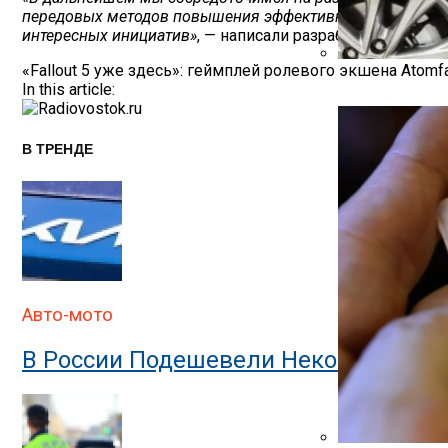
передовых методов повышения эффективности и точности
интересных инициатив»
, — написали разработчики в сво
Навигация
«Fallout 5 уже здесь»: геймплей ролевого экшена Atom
Автоюрист Объ
In this article:
По
Записям
В ТРЕНДЕ
Авто-мото
В России Подешевели Некоторые Им