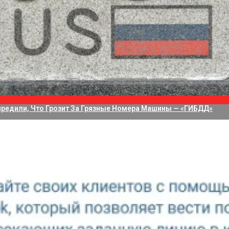
водит 75 Дней На Решение Судьбы TikTok В США
а Приложение Для Стриминга С Нескольких Камер, Но Не Своих
редили, Что Грозит За Грязные Номера Машины — «ГИБДД»
uting Lab Калифорнийского университета в Беркли запусти