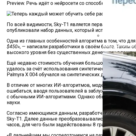
Preview. Речь идёт о нейросети со способностью к рас
По всей видимости, Sky-T1 является первой моделью с
опубликовали набор данных, который использовался дл
Одна из главных особенностей алгоритма в том, что дл
Как Работает С
$450»
, — написали разработчики в своём блоге. Таким
высокого уровня без существенных денежных вложен
Ещё недавно стоимость обучения большой языковой мо
удалось за счёт использования синтетических данных, 
Palmyra X 004 обучался на синтетических данных и обош
В отличие от многих ИИ-алгоритмов, модели с возмож
ошибаться, вводя пользователей в заблуждение. Кроме
с обычными ИИ-алгоритмами. Однако обычно рассуждаю
науки.
Согласно имеющимся данным, разработчики задействов
Sky-T1. Далее данные преобразовывались с помощью GP
часов, для чего были задействованы 8 графических уско
«В дальнейшем мы сосредоточимся на разработке более 