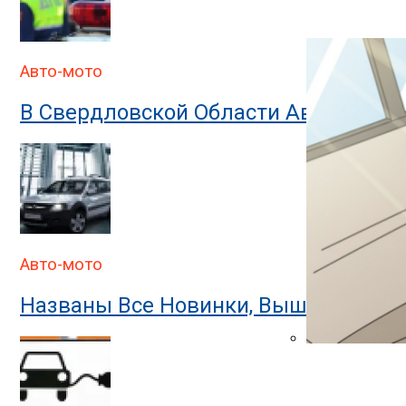
В ГИБДД Объясн
Авто-мото
В Свердловской Области Автомобил
Авто-мото
Названы Все Новинки, Вышедшие На
В ГИБДД Раскр