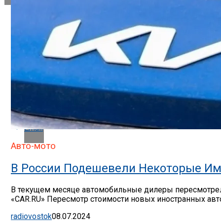
Reddit
Pinterest
Whatsapp
Whatsapp
Email
Авто-мото
В России Подешевели Некоторые Им
В текущем месяце автомобильные дилеры пересмотрели
«CAR.RU» Пересмотр стоимости новых иностранных авто
radiovostok
08.07.2024