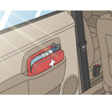
или, Что Делать В Случае Утери Водительских Прав — «ГИБДД»
ист Сбил 11-Летнего Мальчика На Вел
 Российский Авторынок В Июне — «Ав
ыли, Что Должно Быть В Аптечке Автомобилиста — «ГИБДД»