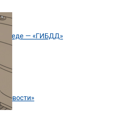
осипеде — «ГИБДД»
тоновости»