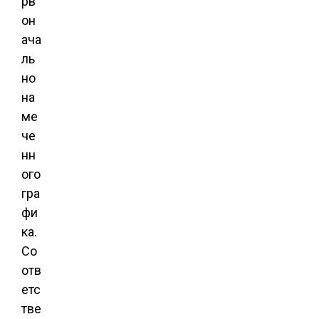
рв
он
ача
ль
но
на
ме
че
нн
ого
гра
фи
ка.
Со
отв
етс
тве