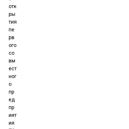
отк
ры
тия
пе
рв
ого
со
вм
ест
ног
о
пр
ед
пр
ият
ия