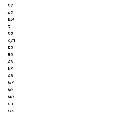
ре
до
вы
х
по
луп
ро
во
дн
ик
ов
ых
ко
мп
он
ент