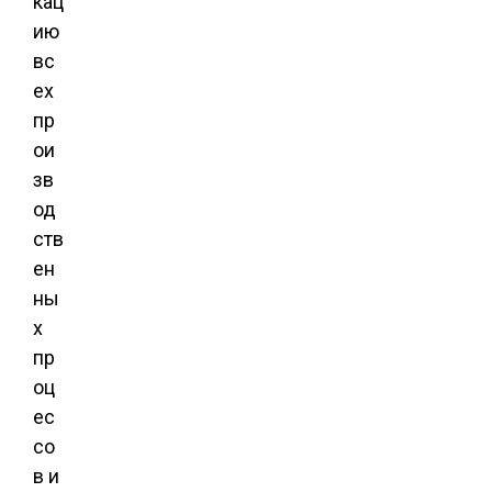
кац
ию
вс
ех
пр
ои
зв
од
ств
ен
ны
х
пр
оц
ес
со
в и