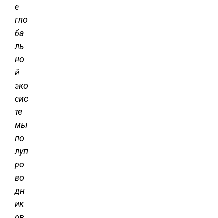
е
гло
ба
ль
но
й
эко
сис
те
мы
по
луп
ро
во
дн
ик
ов