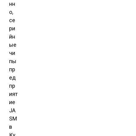
нн
о,
се
ри
йн
ые
чи
пы
пр
ед
пр
ият
ие
JA
SM
в
Ку