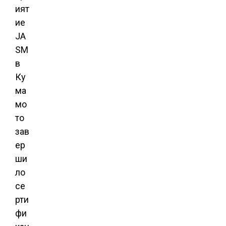
ият
ие
JA
SM
в
Ку
ма
мо
то
зав
ер
ши
ло
се
рти
фи