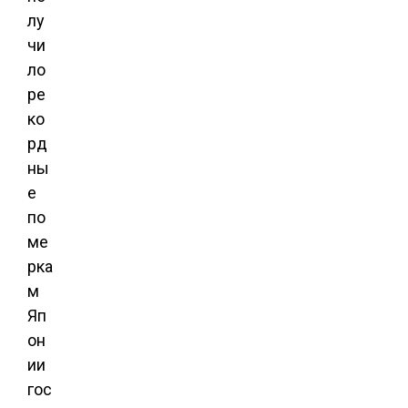
лу
чи
ло
ре
ко
рд
ны
е
по
ме
рка
м
Яп
он
ии
гос