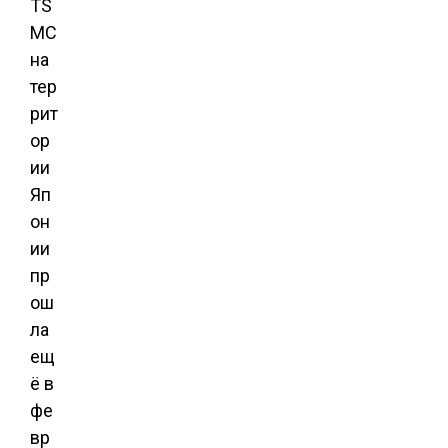
TS
MC
на
тер
рит
ор
ии
Яп
он
ии
пр
ош
ла
ещ
ё в
фе
вр