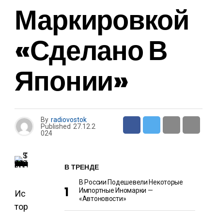
Маркировкой
«Сделано В
Японии»
By
radiovostok
Published
27.12.2
024
В ТРЕНДЕ
В России Подешевели Некоторые
Импортные Иномарки —
Ис
«Автоновости»
тор