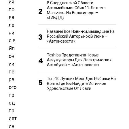
ия
В Свердловской Области
Автомобилист Сбил 11-Летнего
по
Мальчика На Велосипеде —
яв
«ГИБДД»
ле
Названы Все Новинки, Вышедшие На
ни
Российский Авторынок В Июне —
я в
«Автоновости»
Яп
Toshiba Представила Новые
он
Аккумуляторы Для Электрических
ии
Автобусов — «Автоновости»
пе
рв
Топ-10 Лучших Мест Для Рыбалки На
Волге, Где Вы Найдете Истинное
ого
Удовольствие От Ловли
пр
ед
пр
ият
ия