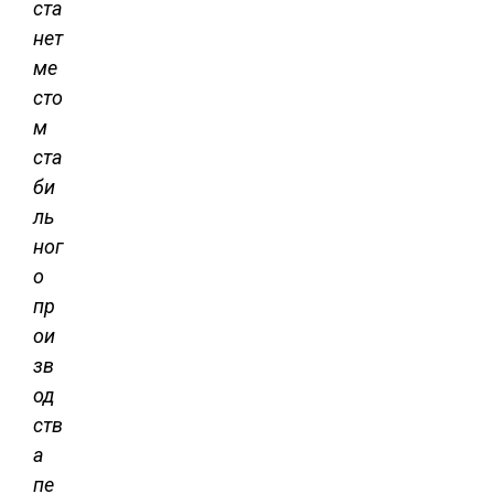
ста
нет
ме
сто
м
ста
би
ль
ног
о
пр
ои
зв
од
ств
а
пе