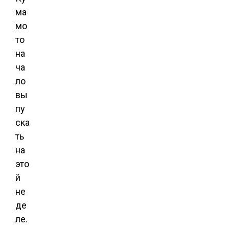
ма
мо
то
на
ча
ло
вы
пу
ска
ть
на
это
й
не
де
ле.