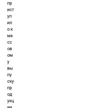
пр
ист
уп
ил
о к
ма
сс
ов
ом
у
вы
пу
ску
пр
од
укц
ии