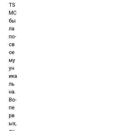
TS
MC
бы
ла
по-
св
ое
му
ун
ика
ль
на.
Во-
пе
рв
ых,