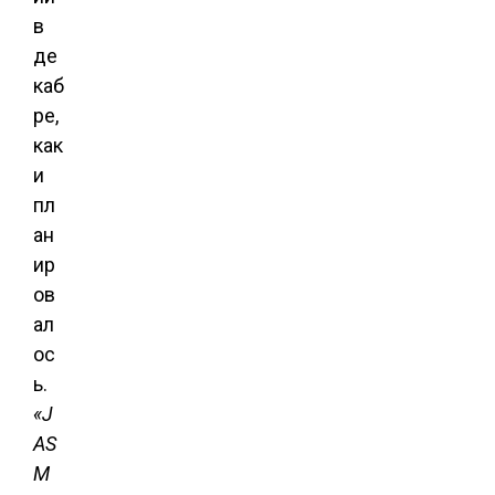
в
де
каб
ре,
как
и
пл
ан
ир
ов
ал
ос
ь.
«
J
AS
M