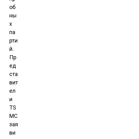
об
ны
х
па
рти
й.
Пр
ед
ста
вит
ел
и
TS
MC
зая
ви