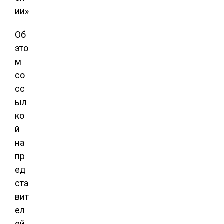
Об
это
м
со
сс
ыл
ко
й
на
пр
ед
ста
вит
ел
ей