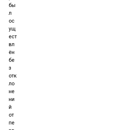
бы
л
ос
ущ
ест
вл
ён
бе
з
отк
ло
не
ни
й
от
пе