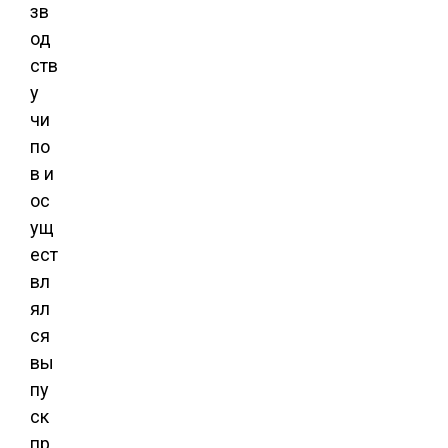
зв
од
ств
у
чи
по
в и
ос
ущ
ест
вл
ял
ся
вы
пу
ск
пр