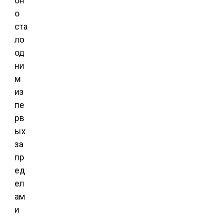
он
о
ста
ло
од
ни
м
из
пе
рв
ых
за
пр
ед
ел
ам
и