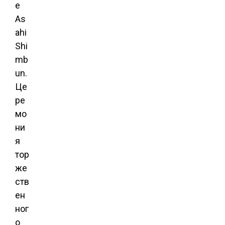
е
As
ahi
Shi
mb
un.
Це
ре
мо
ни
я
тор
же
ств
ен
ног
о