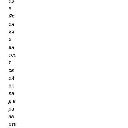
ов
в
Яп
он
ии
и
вн
есё
т
св
ой
вк
ла
д в
ра
зв
ити