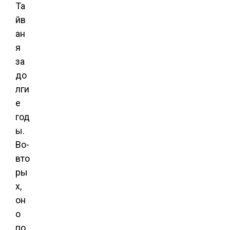
Та
йв
ан
я
за
до
лги
е
год
ы.
Во-
вто
ры
х,
он
о
по