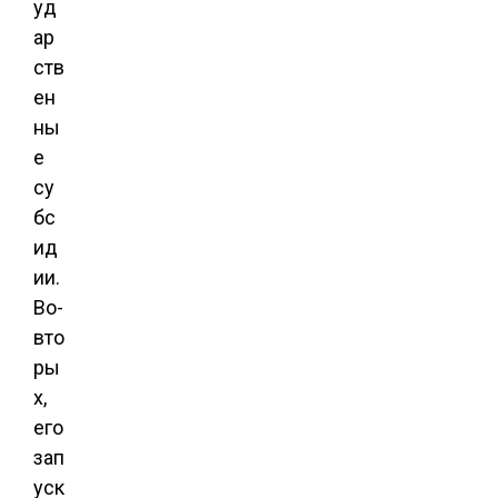
уд
ар
ств
ен
ны
е
су
бс
ид
ии.
Во-
вто
ры
х,
его
зап
уск