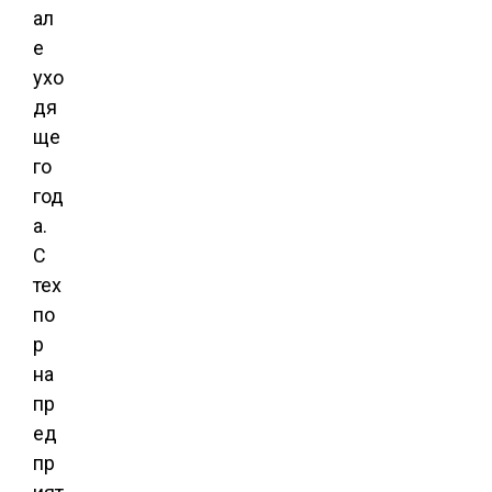
ал
е
ухо
дя
ще
го
год
а.
С
тех
по
р
на
пр
ед
пр