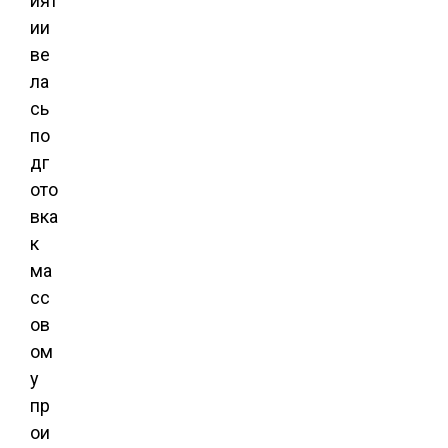
ият
ии
ве
ла
сь
по
дг
ото
вка
к
ма
сс
ов
ом
у
пр
ои