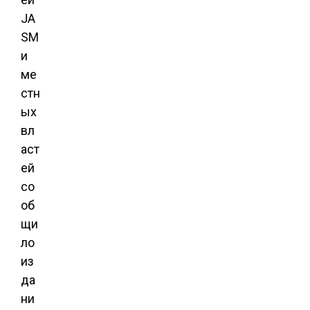
JA
SM
и
ме
стн
ых
вл
аст
ей
со
об
щи
ло
из
да
ни