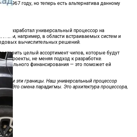
в 1967 году, но теперь есть альтернатива данному
пов, разработал универсальный процессор на
езным, например, в области встраиваемых систем и
редовых вычислительных решений.
остроить целый ассортимент чипов, которые будут
вои проекты, не меняя подход к разработке.
лн начального финансирования — это поможет ей
сотрём эти границы. Наш универсальный процессор
ание. Это смена парадигмы. Это архитектура процессора,