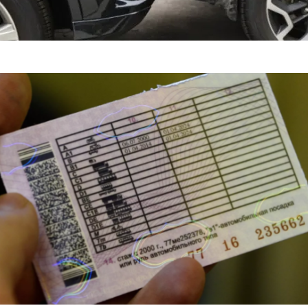
яснил, Когда Можно Уладить Спор После ДТП Без ГАИ — «ГИБД
портные Иномарки — «Автоновости»
ист Сбил 11-Летнего Мальчика На Вел