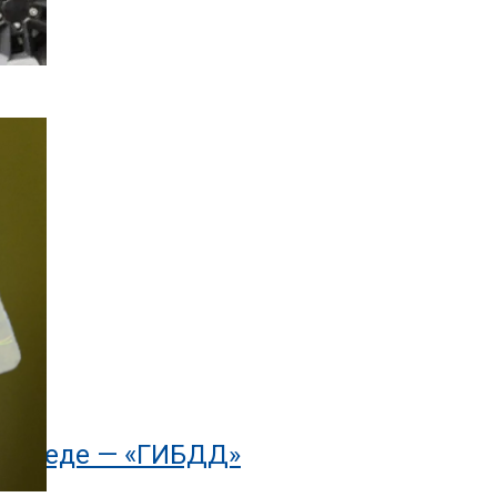
Д»
осипеде — «ГИБДД»