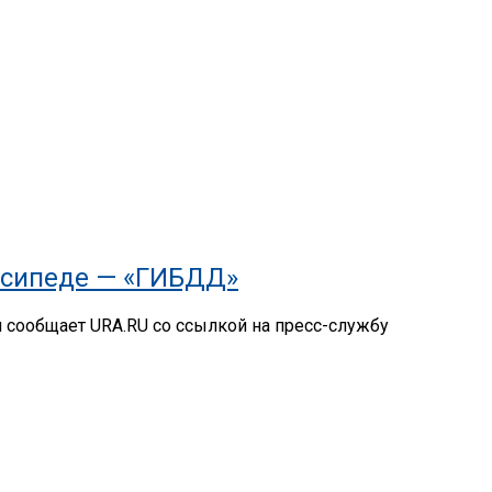
осипеде — «ГИБДД»
м сообщает URA.RU со ссылкой на пресс-службу