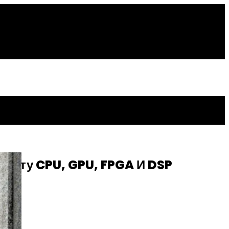
боту CPU, GPU, FPGA И DSP
ok