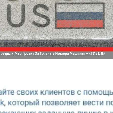
водит 75 Дней На Решение Судьбы TikTok В США
а Приложение Для Стриминга С Нескольких Камер, Но Не Своих
редили, Что Грозит За Грязные Номера Машины — «ГИБДД»
основанное на аппаратном алгоритме Томасуло разделени