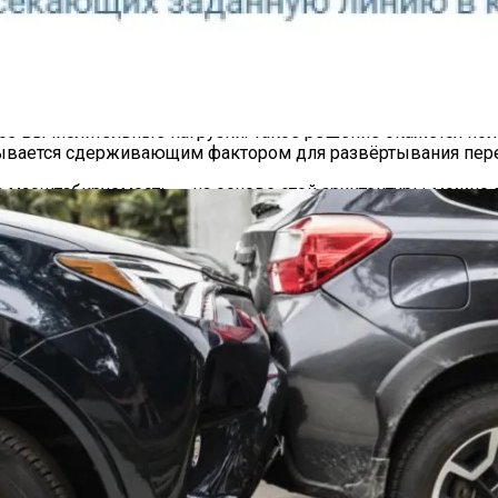
елённых вычислительных задач. Его инициировала IBM ещё 
ртап Ubitium, который специализируется на разработке чи
е вычислительные нагрузки. Такое решение окажется пол
казывается сдерживающим фактором для развёртывания пе
четчик Посетителей Магазина
 масштабируемость — на основе этой архитектуры можно п
уру и программный стек. Разработчики смогут расширять с
ет требования к оборудованию. Ubitium привлекла $3,7 м
 модели могут выйти к 2026 году.
строена с границами между вычислительными задачами. Мы 
м чипе, одной архитектуре. Это не очередное усовершенствов
явил гендиректор Ubitium Хён Шин Чо (Hyun Shin Cho).
 Hollywood Animal от авторов This is the Police
процессоре «Эльбрус», для которого не существует игр