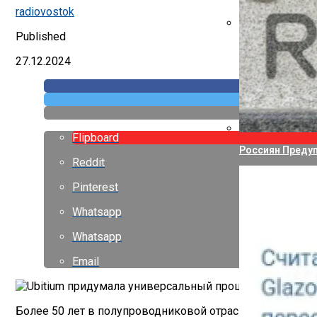
Указ Трампа От
radiovostok
Published
Canon Выпустил
27.12.2024
Flipboard
Россиян Предуп
Reddit
Pinterest
Whatsapp
Whatsapp
Email
Более 50 лет в полупроводниковой отрасли действует 