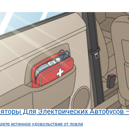
или, Что Делать В Случае Утери Водительских Прав — «ГИБДД»
 Российский Авторынок В Июне — «Ав
яторы Для Электрических Автобусов 
ыли, Что Должно Быть В Аптечке Автомобилиста — «ГИБДД»