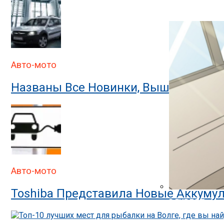
В ГИБДД Объясн
Авто-мото
Названы Все Новинки, Вышедшие На
Авто-мото
Toshiba Представила Новые Аккумул
В ГИБДД Раскр