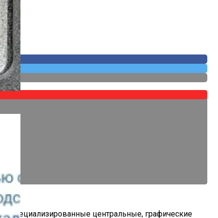
 Собственных
е на специализированные центральные, графические