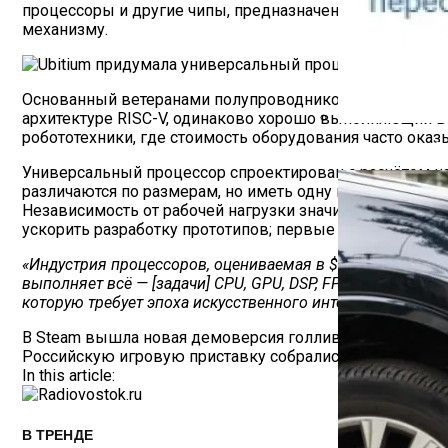
процессоры и другие чипы, предназначенные для опред
механизму.
Основанный ветеранами полупроводниковой отрасли ста
архитектуре RISC-V, одинаково хорошо выполняющий вс
робототехники, где стоимость оборудования часто о
Как Работает С
Универсальный процессор спроектирован с расчётом на
различаются по размерам, но иметь одну микроархитект
Независимость от рабочей нагрузки значительно упроща
ускорить разработку прототипов; первые коммерческие
«Индустрия процессоров, оцениваемая в $500 млрд, по
выполняет всё — [задачи] CPU, GPU, DSP, FPGA — на одно
которую требует эпоха искусственного интеллекта»
, — за
Навигация
В Steam вышла новая демоверсия голливудской стратегии
Российскую игровую приставку собрались построить на 
По
In this article:
Записям
В ТРЕНДЕ