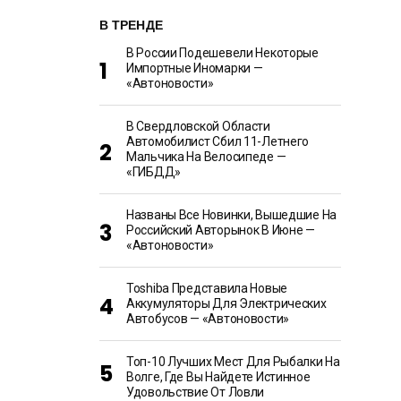
В ТРЕНДЕ
В России Подешевели Некоторые
Импортные Иномарки —
«Автоновости»
В Свердловской Области
Автомобилист Сбил 11-Летнего
Мальчика На Велосипеде —
«ГИБДД»
Названы Все Новинки, Вышедшие На
Российский Авторынок В Июне —
«Автоновости»
Toshiba Представила Новые
Аккумуляторы Для Электрических
Автобусов — «Автоновости»
Топ-10 Лучших Мест Для Рыбалки На
Волге, Где Вы Найдете Истинное
Удовольствие От Ловли