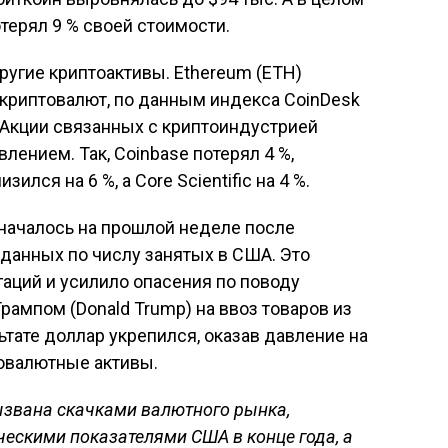
ерял 9 % своей стоимости.
ругие криптоактивы. Ethereum (ETH)
 криптовалют, по данным индекса CoinDesk
. Акции связанных с криптоиндустрией
лением. Так, Coinbase потерял 4 %,
изился на 6 %, а Core Scientific на 4 %.
началось на прошлой неделе после
данных по числу занятых в США. Это
гаций и усилило опасения по поводу
ампом (Donald Trump) на ввоз товаров из
ьтате доллар укрепился, оказав давление на
товалютные активы.
ызвана скачками валютного рынка,
ескими показателями США в конце года, а