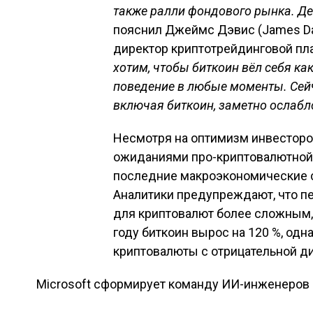
также ралли фондового рынка. Де
пояснил Джеймс Дэвис (James Dav
директор криптотрейдинговой пла
хотим, чтобы биткоин вёл себя к
поведение в любые моменты. Сейча
включая биткоин, заметно ослабл
Несмотря на оптимизм инвесторов
ожиданиями про-криптовалютной 
последние макроэкономические с
Аналитики предупреждают, что пе
для криптовалют более сложным, 
году биткоин вырос на 120 %, од
криптовалюты с отрицательной д
Microsoft сформирует команду ИИ-инженеров 
Навигация по зап