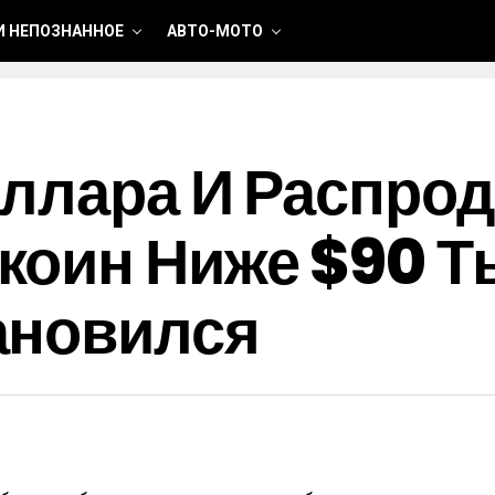
И НЕПОЗНАННОЕ
АВТО-МОТО
ллара И Распрод
оин Ниже $90 Т
ановился