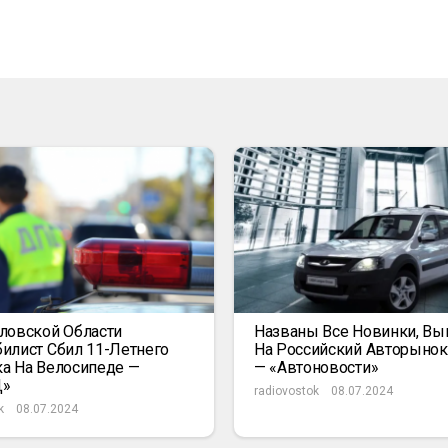
ловской Области
Названы Все Новинки, В
илист Сбил 11-Летнего
На Российский Авторыно
а На Велосипеде —
— «Автоновости»
Д»
radiovostok
08.07.2024
k
08.07.2024