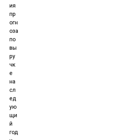
ия
пр
огн
оза
по
вы
ру
чк
е
на
сл
ед
ую
щи
й
год