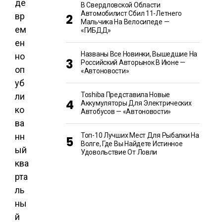
де
В Свердловской Области
Автомобилист Сбил 11-Летнего
вр
Мальчика На Велосипеде —
ем
«ГИБДД»
ен
Названы Все Новинки, Вышедшие На
но
Российский Авторынок В Июне —
оп
«Автоновости»
уб
Toshiba Представила Новые
ли
Аккумуляторы Для Электрических
ко
Автобусов — «Автоновости»
ва
нн
Топ-10 Лучших Мест Для Рыбалки На
Волге, Где Вы Найдете Истинное
ый
Удовольствие От Ловли
ква
рта
ль
ны
й