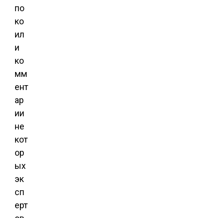
по
ко
ил
и
ко
мм
ент
ар
ии
не
кот
ор
ых
эк
сп
ерт