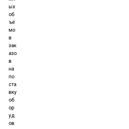
ых
об
ъё
мо
в
зак
азо
в
на
по
ста
вку
об
ор
уд
ов