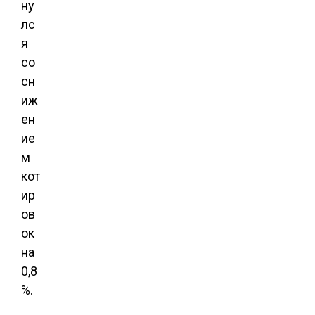
ну
лс
я
со
сн
иж
ен
ие
м
кот
ир
ов
ок
на
0,8
%.