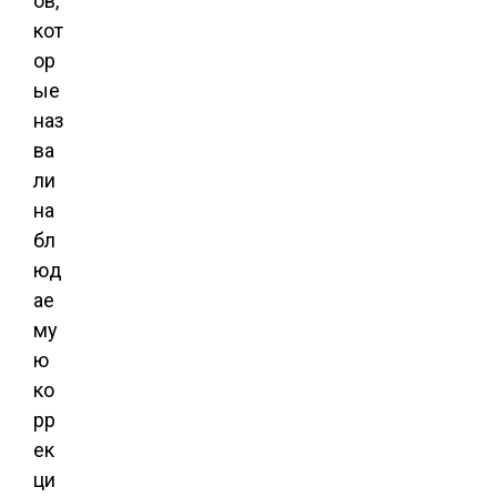
ов,
кот
ор
ые
наз
ва
ли
на
бл
юд
ае
му
ю
ко
рр
ек
ци