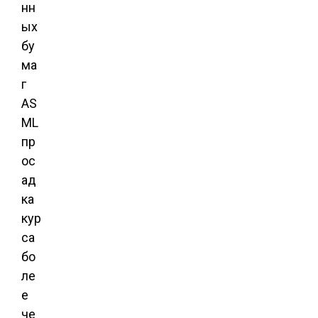
нн
ых
бу
ма
г
AS
ML
пр
ос
ад
ка
кур
са
бо
ле
е
че