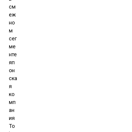
см
еж
но
м
сег
ме
нте
яп
он
ска
я
ко
мп
ан
ия
To