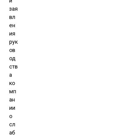
и
зая
вл
ен
ия
рук
ов
од
ств
а
ко
мп
ан
ии
о
сл
аб