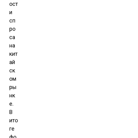
ост
и
сп
ро
са
на
кит
ай
ск
ом
ры
нк
е.
В
ито
ге
фо