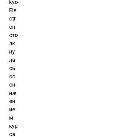
kyo
Ele
ctr
on
сто
лк
ну
ла
сь
со
сн
иж
ен
ие
м
кур
са