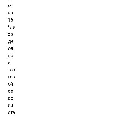
м
на
16
% в
хо
де
од
но
й
тор
гов
ой
се
сс
ии
ста