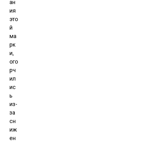
ан
ия
это
й
ма
рк
и,
ого
рч
ил
ис
ь
из-
за
сн
иж
ен