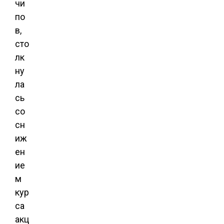
чи
по
в,
сто
лк
ну
ла
сь
со
сн
иж
ен
ие
м
кур
са
акц