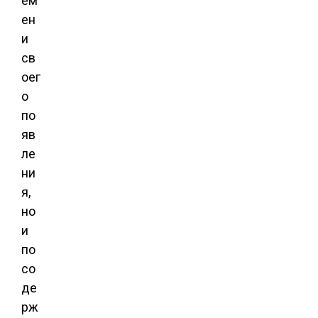
ем
ен
и
св
оег
о
по
яв
ле
ни
я,
но
и
по
со
де
рж