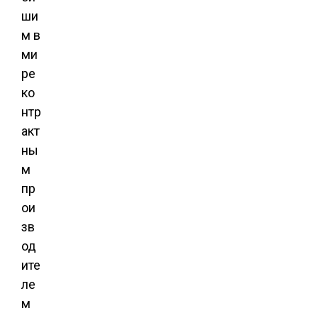
ши
м в
ми
ре
ко
нтр
акт
ны
м
пр
ои
зв
од
ите
ле
м