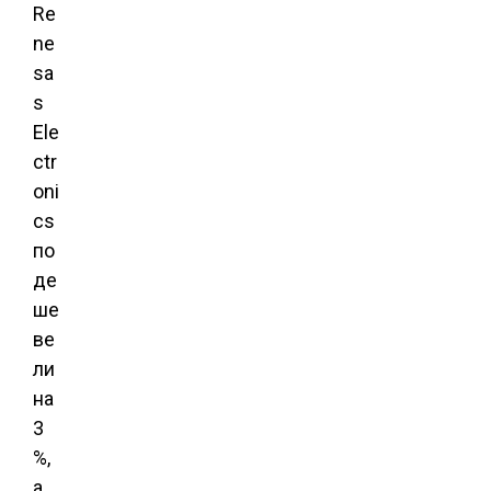
Re
ne
sa
s
Ele
ctr
oni
cs
по
де
ше
ве
ли
на
3
%,
а