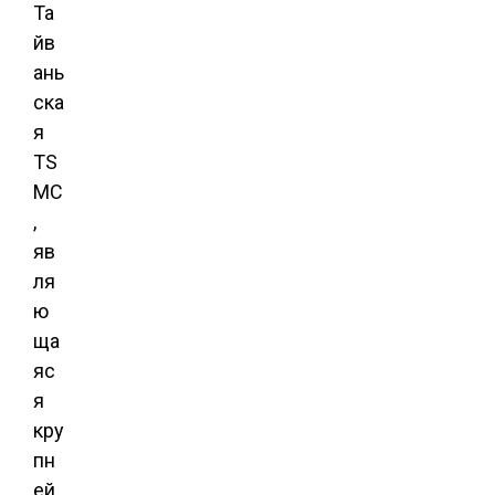
Та
йв
ань
ска
я
TS
MC
,
яв
ля
ю
ща
яс
я
кру
пн
ей