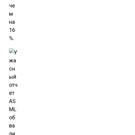
че
м
на
16
%.