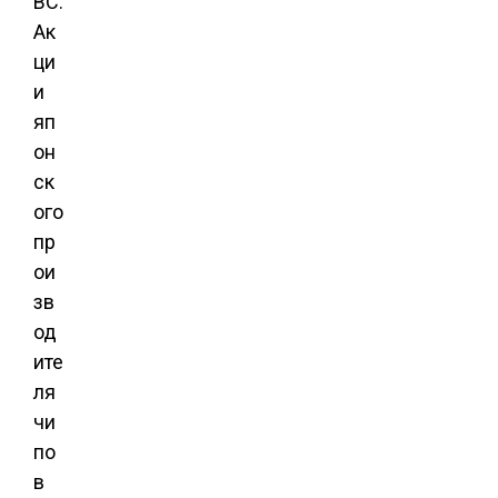
BC.
Ак
ци
и
яп
он
ск
ого
пр
ои
зв
од
ите
ля
чи
по
в