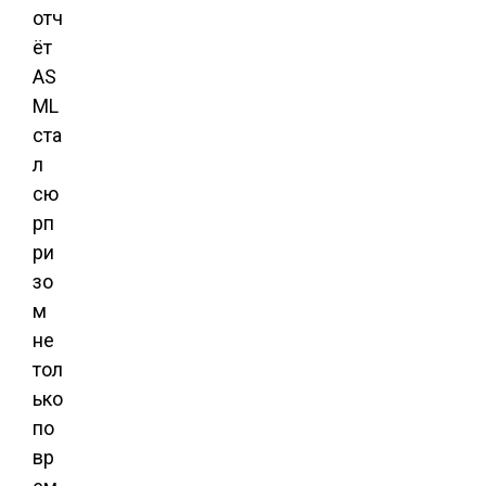
отч
ёт
AS
ML
ста
л
сю
рп
ри
зо
м
не
тол
ько
по
вр