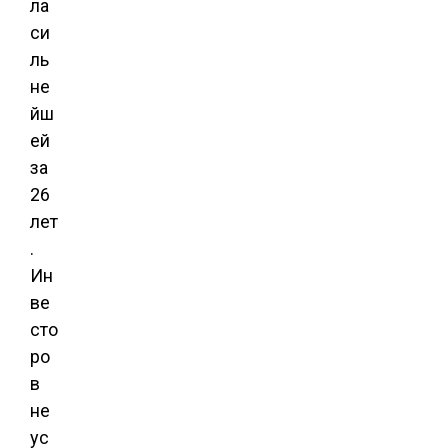
ла
си
ль
не
йш
ей
за
26
лет
.
Ин
ве
сто
ро
в
не
ус