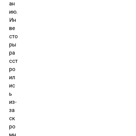
ан
ию.
Ин
ве
сто
ры
ра
сст
ро
ил
ис
ь
из-
за
ск
ро
мн