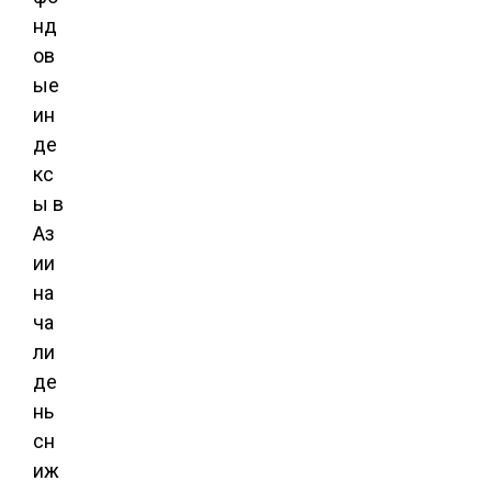
нд
ов
ые
ин
де
кс
ы в
Аз
ии
на
ча
ли
де
нь
сн
иж