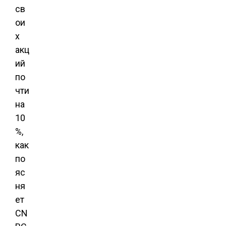
св
ои
х
акц
ий
по
чти
на
10
%,
как
по
яс
ня
ет
CN