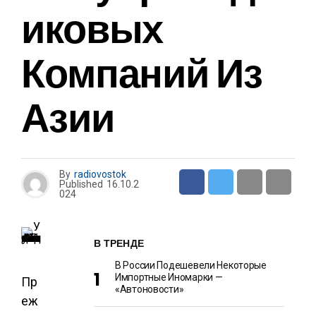
Иковых
Компаний Из
Азии
By
radiovostok
Published
16.10.2
024
В ТРЕНДЕ
В России Подешевели Некоторые
Импортные Иномарки —
Пр
«Автоновости»
еж