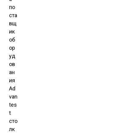
по
ста
вщ
ик
об
ор
уд
ов
ан
ия
Ad
van
tes
t
сто
лк