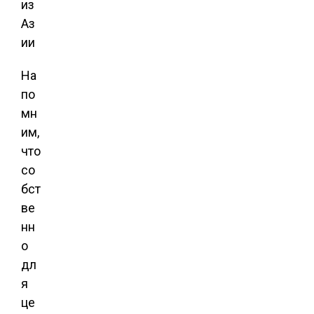
На
по
мн
им,
что
со
бст
ве
нн
о
дл
я
це