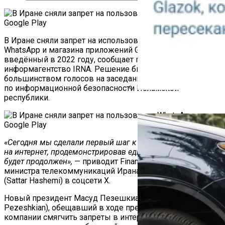
В Иране сняли запрет на использование мессенджера
WhatsApp и магазина приложений Google Play,
введённый в 2022 году, сообщает государственное
информагентство IRNA. Решение было принято
большинством голосов на заседании Высшего совета
по информационной безопасности Исламской
республики.
Как Работает Счетчик П
«Сегодня мы сделали первый шаг к снятию ограничений
на интернет, продемонстрировав единство. Этот путь
будет продолжен»,
— приводит Financial Times сообщение
министра телекоммуникаций Ирана Саттара Хашеми
(Sattar Hashemi) в соцсети X.
Новый президент Масуд Пезешкиан (Masoud
Pezeshkian), обещавший в ходе предвыборной
компании смягчить запреты в интернете, приступил к