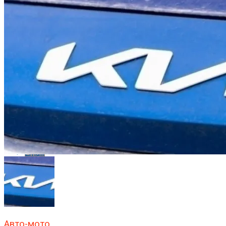
Flipboard
Reddit
Pinterest
Whatsapp
Whatsapp
Email
Авто-мото