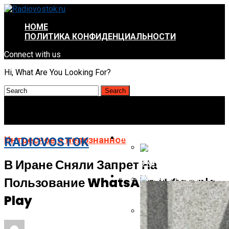
HOME
ПОЛИТИКА КОНФИДЕНЦИАЛЬНОСТИ
Connect with us
Hi, What Are You Looking For?
ИНТРЕСНОЕ И НЕПОЗНАННОЕ
Интресное и непознанное
RADIOVOSTOK
В Иране Сняли Запрет На
В Китае Пройдёт Первы
АВТО-МОТО
Пользование WhatsApp И Google
Energizer Выходит На Р
Play
AMD Отложила Запуск Ra