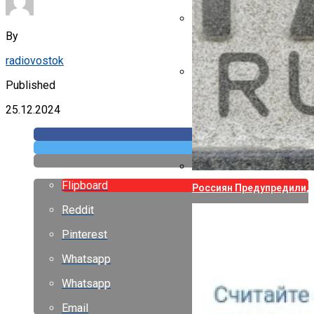
By
Указ Трампа Отводит 75
radiovostok
Published
Canon Выпустила Прилож
Собственных
25.12.2024
Flipboard
Россиян Предупредили, 
Reddit
Pinterest
Whatsapp
Whatsapp
Email