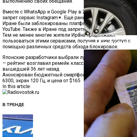
выполнению своих обещаний.
Вместе с WhatsApp и Google Play в 2022 году подпал под
запрет сервис Instagram✴. Ещё раньше, в 2009 году, в
Иране были заблокированы платформы Facebook✴, X и
YouTube. Также в Иране под запретом TikTok и Telegram.
Тем не менее многие жители Ирана продолжают
пользоваться этими сервисами, получая к ним доступ с
Автоюрист Объяснил, Ко
помощью различных средств обхода блокировок.
Навигация
Японские разработчики выбрали лучшие игры 2024 года
— рейтинг возглавил ремейк классической RPG,
По
вышедшей 36 лет назад
Анонсирован бюджетный смартфон Vivo Y29: Dimensity
Записям
6300, экран 120 Гц, и цена от $165
In this article:
В ТРЕНДЕ